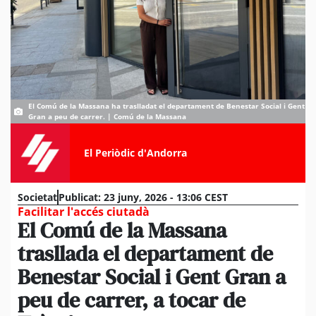
El Comú de la Massana ha traslladat el departament de Benestar Social i Gent
Gran a peu de carrer. | Comú de la Massana
El Periòdic d'Andorra
Societat
Publicat:
23 juny, 2026 - 13:06 CEST
Facilitar l'accés ciutadà
El Comú de la Massana
trasllada el departament de
Benestar Social i Gent Gran a
peu de carrer, a tocar de