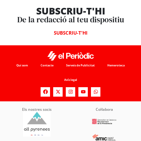
SUBSCRIU-T'HI
De la redacció al teu dispositiu
SUBSCRIU-T'HI
Qui som
Contacte
Serveis de Publicitat
Hemeroteca
Avís legal
Els nostres socis
Col·labora