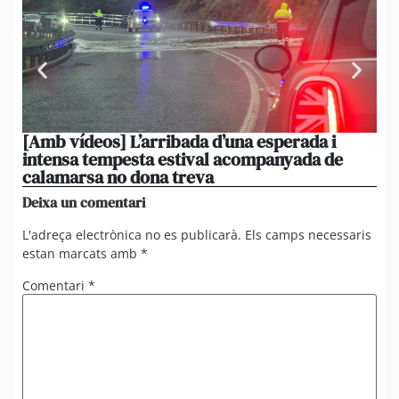
[Amb vídeos] L’arribada d’una esperada i
El 
intensa tempesta estival acompanyada de
20
calamarsa no dona treva
du
Deixa un comentari
L'adreça electrònica no es publicarà.
Els camps necessaris
estan marcats amb
*
Comentari
*