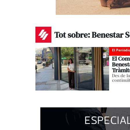
Tot sobre: Benestar S
El Periòdi
El Com
Benesta
Tràmit
Des de l
continuït