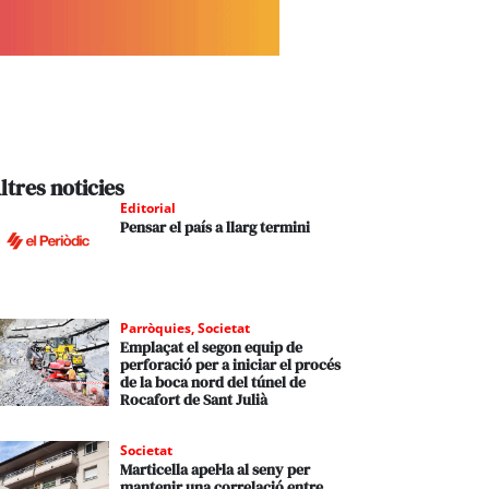
ltres noticies
Editorial
Pensar el país a llarg termini
Parròquies
,
Societat
Emplaçat el segon equip de
perforació per a iniciar el procés
de la boca nord del túnel de
Rocafort de Sant Julià
Societat
Marticella apel·la al seny per
mantenir una correlació entre