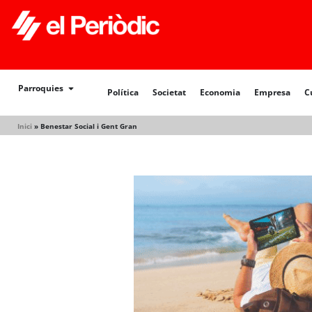
Política
Societat
Economia
Empresa
Cultur
Parroquies
Política
Societat
Economia
Empresa
C
Inici
»
Benestar Social i Gent Gran