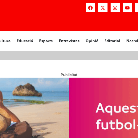
a
Educació
Esports
Entrevistes
Opinió
Editorial
Necrològiq
ultura
Educació
Esports
Entrevistes
Opinió
Editorial
Necro
Publicitat