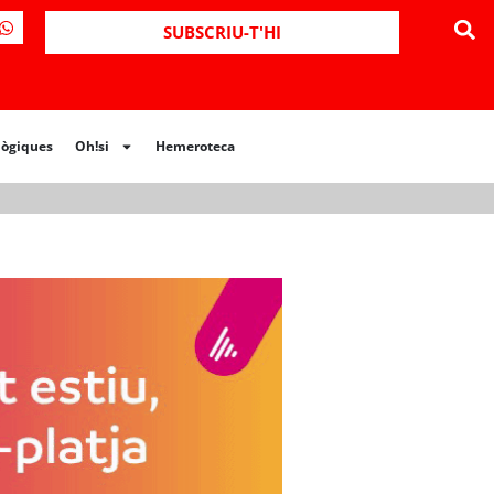
ues
Oh!si
Hemeroteca
SUBSCRIU-T'HI
lògiques
Oh!si
Hemeroteca