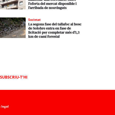
l’oferta del mercat disponible i
l’arribada de nouvinguts
Societat
La segona fase del tallafoc al bosc
de Solobre entra en fase de
licitació per completar més d’1,3
km de camí forestal
SUBSCRIU-T'HI
 legal