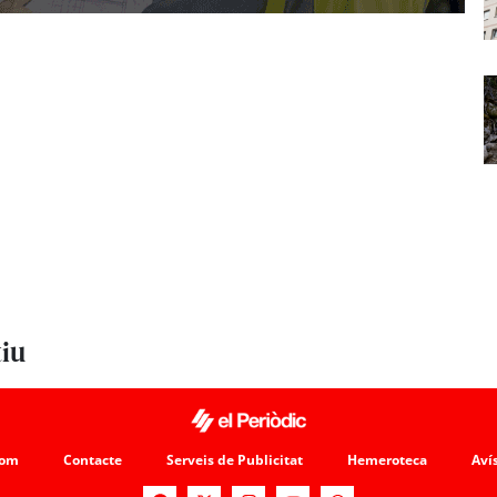
tiu
som
Contacte
Serveis de Publicitat
Hemeroteca
Avís