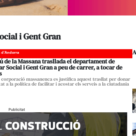
ocial i Gent Gran
A
c d'Andorra
ú de la Massana trasllada el departament de
r Social i Gent Gran a peu de carrer, a tocar de
s
a corporació massanenca es justifica aquest trasllat per donar
at a la política de facilitar i acostar els serveis a la ciutadania
Publicitat