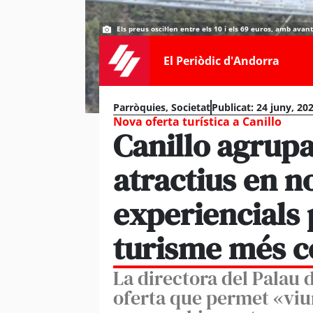
Els preus oscil·len entre els 10 i els 69 euros, amb avant
El Periòdic d'Andorra
Parròquies
,
Societat
Publicat:
24 juny, 20
Nova oferta turística a Canillo
Canillo agrupa
atractius en n
experiencials 
turisme més 
La directora del Palau 
oferta que permet «viu