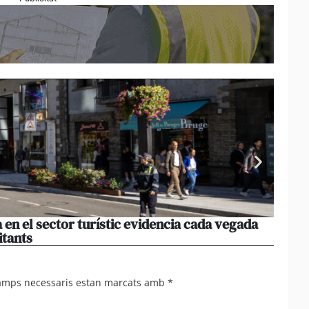
 en el sector turístic evidencia cada vegada
Els r
itants
camps necessaris estan marcats amb
*