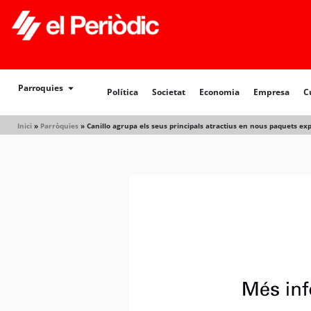
Política
Societat
Economia
Empresa
Cultur
Parroquies
Política
Societat
Economia
Empresa
C
Inici
»
Parròquies
»
Canillo agrupa els seus principals atractius en nous paquets e