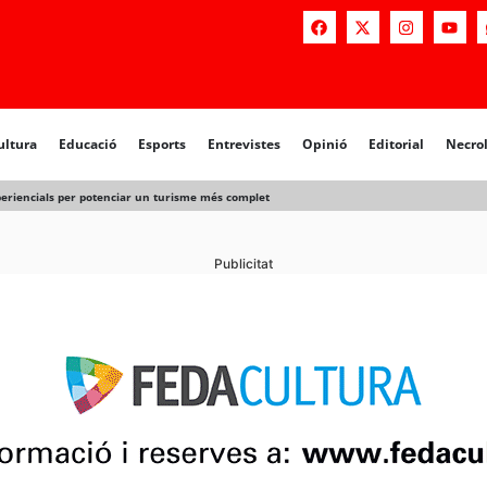
a
Educació
Esports
Entrevistes
Opinió
Editorial
Necrològiq
ultura
Educació
Esports
Entrevistes
Opinió
Editorial
Necro
xperiencials per potenciar un turisme més complet
Publicitat