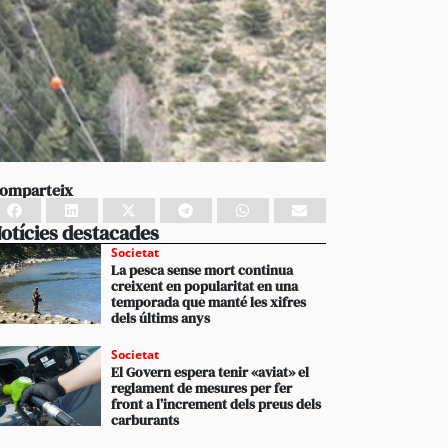
omparteix
otícies destacades
Societat
La pesca sense mort continua
creixent en popularitat en una
temporada que manté les xifres
dels últims anys
Societat
El Govern espera tenir «aviat» el
reglament de mesures per fer
front a l’increment dels preus dels
carburants