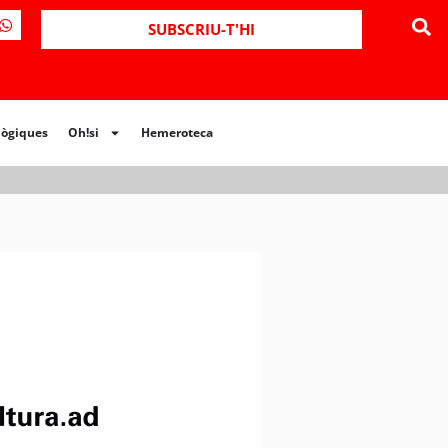
ues
Oh!si
Hemeroteca
SUBSCRIU-T'HI
lògiques
Oh!si
Hemeroteca