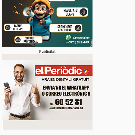
Publicitat
eferents també passen per casa