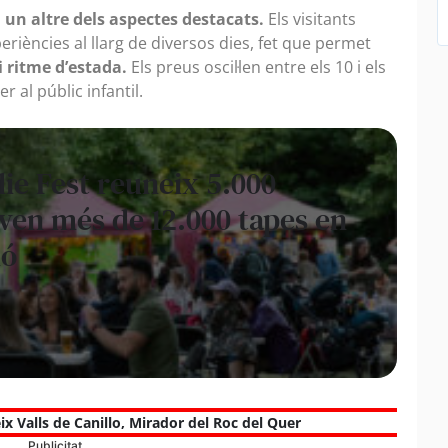
s
un altre dels aspectes destacats.
Els visitants
eriències al llarg de diversos dies, fet que permet
 i ritme d’estada.
Els preus oscil·len entre els 10 i els
 al públic infantil.
die Fest reuneix 5.000
i ven més de 12.000 tapes en
ió
x Valls de Canillo
,
Mirador del Roc del Quer
Publicitat