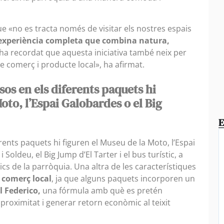
e «no es tracta només de visitar els nostres espais
experiència completa que combina natura,
g ha recordat que aquesta iniciativa també neix per
re comerç i producte local», ha afirmat.
sos en els diferents paquets hi
oto, l’Espai Galobardes o el Big
E
erents paquets hi figuren el Museu de la Moto, l’Espai
 Soldeu, el Big Jump d’El Tarter i el bus turístic, a
ics de la parròquia. Una altra de les característiques
 comerç local
, ja que alguns paquets incorporen un
 Federico,
una fórmula amb què es pretén
proximitat i generar retorn econòmic al teixit