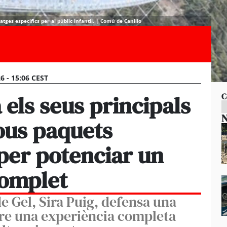
atges específics per al públic infantil. | Comú de Canillo
26 - 15:06 CEST
 els seus principals
C
N
ous paquets
per potenciar un
complet
de Gel, Sira Puig, defensa una
re una experiència completa