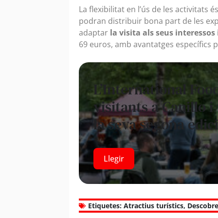
La flexibilitat en l’ús de les activitats é
podran distribuir bona part de les exp
adaptar
la visita als seus interessos
69 euros, amb avantatges específics per
L’International Foo
visitants a Canillo 
la seva segona edic
Llegir
Etiquetes:
Atractius turístics
,
Descobrei