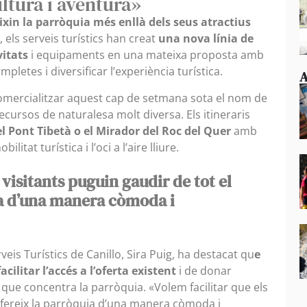
ltura i aventura»
ixin la parròquia més enllà dels seus atractius
els serveis turístics han creat
una nova línia de
vitats
i equipaments en una mateixa proposta amb
letes i diversificar l’experiència turística.
A
 comercialitzar aquest cap de setmana sota el nom de
recursos de naturalesa molt diversa. Els itineraris
l Pont Tibetà o el Mirador del Roc del Quer
amb
litat turística i l’oci a l’aire lliure.
 visitants puguin gaudir de tot el
ia d’una manera còmoda i
veis Turístics de Canillo, Sira Puig, ha destacat qu
e
cilitar l’accés a l’oferta existent
i de donar
es que concentra la parròquia. «Volem facilitar que els
 ofereix la parròquia d’una manera còmoda i