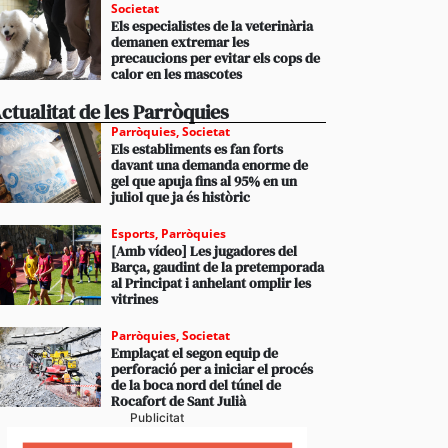
Societat
Els especialistes de la veterinària
demanen extremar les
precaucions per evitar els cops de
calor en les mascotes
ctualitat de les Parròquies
Parròquies
,
Societat
Els establiments es fan forts
davant una demanda enorme de
gel que apuja fins al 95% en un
juliol que ja és històric
Esports
,
Parròquies
[Amb vídeo] Les jugadores del
Barça, gaudint de la pretemporada
al Principat i anhelant omplir les
vitrines
Parròquies
,
Societat
Emplaçat el segon equip de
perforació per a iniciar el procés
de la boca nord del túnel de
Rocafort de Sant Julià
Publicitat