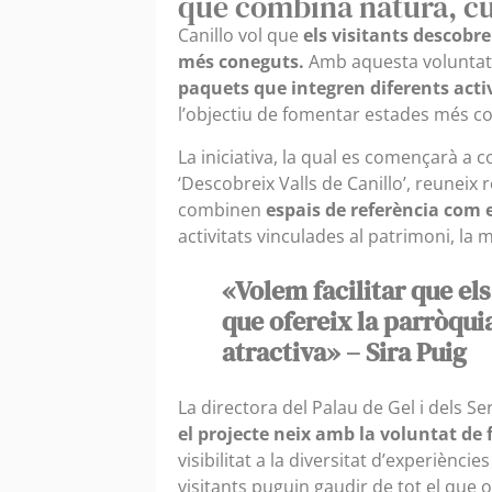
que combina natura, cu
Canillo vol que
els visitants descobre
més coneguts.
Amb aquesta voluntat, 
paquets que integren diferents acti
l’objectiu de fomentar estades més comp
La iniciativa, la qual es començarà a
‘Descobreix Valls de Canillo’, reuneix 
combinen
espais de referència com e
activitats vinculades al patrimoni, la mobi
«Volem facilitar que els
que ofereix la parròqu
atractiva» – Sira Puig
La directora del Palau de Gel i dels Ser
el projecte neix amb la voluntat de fa
visibilitat a la diversitat d’experiènci
visitants puguin gaudir de tot el que