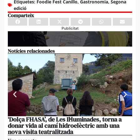
Etiquetes:
Foodie Fest Canillo
,
Gastronomia
,
Segona
edició
Comparteix
Publicitat
Notícies relacionades
‘Dolça FHASA’, de Les Il·luminades, torna a
La
donar vida al camí hidroelèctric amb una
am
nova visita teatralitzada
‘An