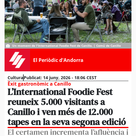
Un moment de l'International Foodie Fest de Canillo. | Comú de Canillo
El Periòdic d'Andorra
Cultura
Publicat:
14 juny, 2026 - 18:06 CEST
Èxit gastronòmic a Canillo
L’International Foodie Fest
reuneix 5.000 visitants a
Canillo i ven més de 12.000
tapes en la seva segona edició
El certamen incrementa l’afluència i