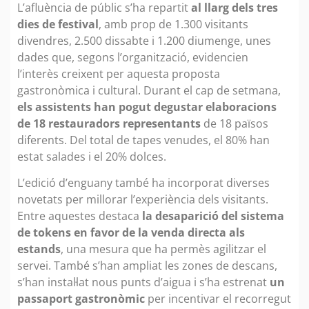
L’afluència de públic s’ha repartit
al llarg dels tres
dies de festival
, amb prop de 1.300 visitants
divendres, 2.500 dissabte i 1.200 diumenge, unes
dades que, segons l’organització, evidencien
l’interès creixent per aquesta proposta
gastronòmica i cultural. Durant el cap de setmana,
els assistents han pogut degustar elaboracions
de 18 restauradors representants
de 18 països
diferents. Del total de tapes venudes, el 80% han
estat salades i el 20% dolces.
L’edició d’enguany també ha incorporat diverses
novetats per millorar l’experiència dels visitants.
Entre aquestes destaca
la desaparició del sistema
de tokens en favor de la venda directa als
estands
, una mesura que ha permès agilitzar el
servei. També s’han ampliat les zones de descans,
s’han instal·lat nous punts d’aigua i s’ha estrenat
un
passaport gastronòmic
per incentivar el recorregut