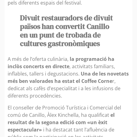
pels diferents espais del festival.
Divuit restauradors de divuit
països han convertit Canillo
en un punt de trobada de
cultures gastronòmiques
A més de l’oferta culinària,
la programació ha
inclòs concerts en directe
, activitats familiars,
inflables, tallers i degustacions.
Una de les novetats
més ben valorades ha estat el Coffee Corne
r,
dedicat als cafès d’especialitat i a les infusions de
diferents procedències.
El conseller de Promoció Turística i Comercial del
comú de Canillo, Àlex Kinchella, ha qualificat
el
resultat de la segona edició com «un èxit
espectacular»
i ha destacat tant l’afluència de
públic com la participació en les activitats