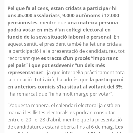
Pel que fa al cens, estan cridats a participar-hi
uns 45.000 assalariats, 9.000 autònoms i 12.000
pensionistes
, mentre que
una mateixa persona
podrà votar en més d’un col·legi electoral en
funció de la seva situació laboral o personal
. En
aquest sentit, el president també ha fet una crida a
la participació i a la presentació de candidatures, tot
recordant que
es tracta d’un procés “important
pel país” i que pot esdevenir “un dels més
representatius”
, ja que interpel·la pràcticament tota
la població. Tot i això, ha admès que
la participació
en anteriors comicis s’ha situat al voltant del 3%
,
i ha remarcat que “hi ha molt marge per votar”.
D’aquesta manera, el calendari electoral ja està en
marxa i les llistes electorals es podran consultar
entre el 20 i el 28 d’abril, mentre que la presentació
de candidatures estarà oberta fins al 6 de maig.
Les