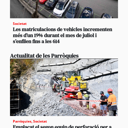
Societat
Les matriculacions de vehicles incrementen
més d’un 19% durant el mes de juliol i
s’enfilen fins a les 614
Actualitat de les Parròquies
Parròquies
,
Societat
Emplaçat el segon equip de perforació per a