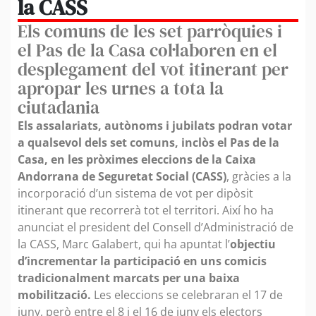
la CASS
Els comuns de les set parròquies i
el Pas de la Casa col·laboren en el
desplegament del vot itinerant per
apropar les urnes a tota la
ciutadania
Els assalariats, autònoms i jubilats podran votar
a qualsevol dels set comuns, inclòs el Pas de la
Casa, en les pròximes eleccions de la Caixa
Andorrana de Seguretat Social (CASS)
, gràcies a la
incorporació d’un sistema de vot per dipòsit
itinerant que recorrerà tot el territori. Així ho ha
anunciat el president del Consell d’Administració de
la CASS, Marc Galabert, qui ha apuntat l’
objectiu
d’incrementar la participació en uns comicis
tradicionalment marcats per una baixa
mobilització.
Les eleccions se celebraran el 17 de
juny, però entre el 8 i el 16 de juny els electors