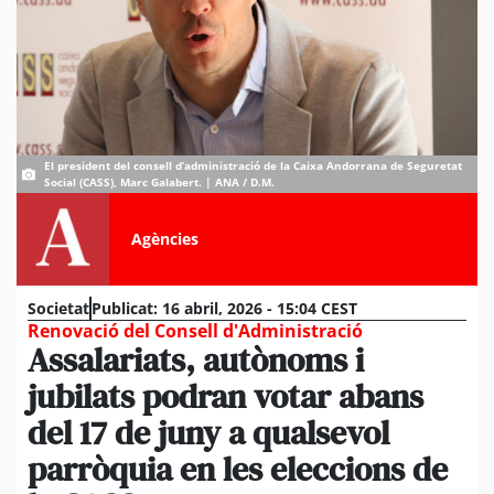
El president del consell d’administració de la Caixa Andorrana de Seguretat
Social (CASS), Marc Galabert. | ANA / D.M.
Agències
Societat
Publicat:
16 abril, 2026 - 15:04 CEST
Renovació del Consell d'Administració
Assalariats, autònoms i
jubilats podran votar abans
del 17 de juny a qualsevol
parròquia en les eleccions de