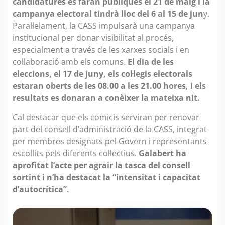
candidatures es faran públiques el 21 de maig i la
campanya electoral tindrà lloc del 6 al 15 de jun
y.
Paral·lelament, la CASS impulsarà una campanya
institucional per donar visibilitat al procés,
especialment a través de les xarxes socials i en
col·laboració amb els comuns.
El dia de les
eleccions, el 17 de juny, els col·legis electorals
estaran oberts de les 08.00 a les 21.00 hores, i els
resultats es donaran a conèixer la mateixa nit.
Cal destacar que els comicis serviran per renovar
part del consell d’administració de la CASS, integrat
per membres designats pel Govern i representants
escollits pels diferents col·lectius.
Galabert ha
aprofitat l’acte per agrair la tasca del consell
sortint i n’ha destacat la “intensitat i capacitat
d’autocrítica”.