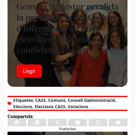
Gemma Ballester revalida
la presidència del Col·legi
d’Infermeres en unes
eleccions amb una
candidatura única
Llegir
Etiquetes:
CASS
,
Comuns
,
Consell dadministració
,
Eleccions
,
Eleccions CASS
,
Votacions
Comparteix
Publicitat