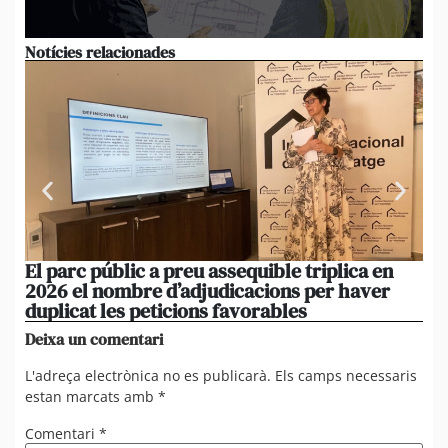
Notícies relacionades
El parc públic a preu assequible triplica en
La
2026 el nombre d’adjudicacions per haver
un
duplicat les peticions favorables
re
Deixa un comentari
L'adreça electrònica no es publicarà.
Els camps necessaris
estan marcats amb
*
Comentari
*