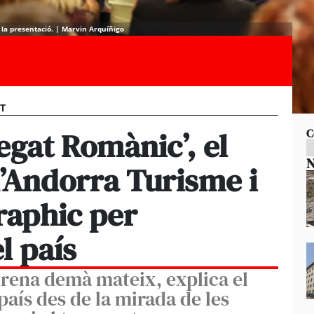
 la presentació. | Marvin Arquíñigo
ST
legat Romànic’, el
C
N
’Andorra Turisme i
raphic per
l país
strena demà mateix, explica el
aís des de la mirada de les