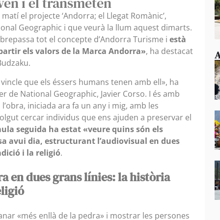
ven i el transmeten
atí el projecte ‘Andorra; el Llegat Romànic’,
nal Geographic i que veurà la llum aquest dimarts.
sobrepassa tot el concepte d’Andorra Turisme i
està
partir els valors de la Marca Andorra»
, ha destacat
A
 Budzaku.
el vincle que els éssers humans tenen amb ell», ha
rer de National Geographic, Javier Corso. I és amb
’obra, iniciada ara fa un any i mig, amb les
lgut cercar individus que ens ajuden a preservar el
mula seguida ha estat «veure quins són els
sa avui dia, estructurant l’audiovisual en dues
adició i la religió
.
ra en dues grans línies: la història
eligió
anar «més enllà de la pedra» i mostrar les persones