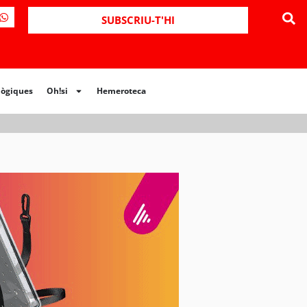
SUBSCRIU-T'HI
lògiques
Oh!si
Hemeroteca