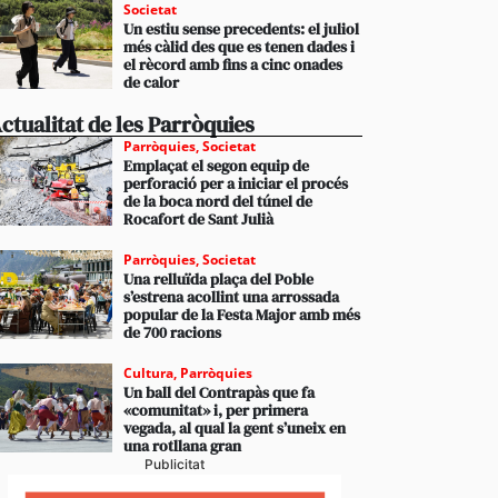
Societat
Un estiu sense precedents: el juliol
més càlid des que es tenen dades i
el rècord amb fins a cinc onades
de calor
ctualitat de les Parròquies
Parròquies
,
Societat
Emplaçat el segon equip de
perforació per a iniciar el procés
de la boca nord del túnel de
Rocafort de Sant Julià
Parròquies
,
Societat
Una relluïda plaça del Poble
s’estrena acollint una arrossada
popular de la Festa Major amb més
de 700 racions
Cultura
,
Parròquies
Un ball del Contrapàs que fa
«comunitat» i, per primera
vegada, al qual la gent s’uneix en
una rotllana gran
Publicitat