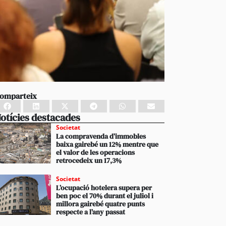
omparteix
otícies destacades
Societat
La compravenda d’immobles
baixa gairebé un 12% mentre que
el valor de les operacions
retrocedeix un 17,3%
Societat
L’ocupació hotelera supera per
ben poc el 70% durant el juliol i
millora gairebé quatre punts
respecte a l’any passat