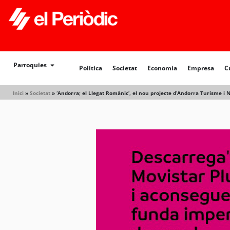
Parroquies
Política
Societat
Economia
Empresa
C
Inici
»
Societat
»
‘Andorra; el Llegat Romànic’, el nou projecte d’Andorra Turisme i 