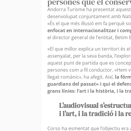
persones que el conser
Andorra Turisme ha presentat aquest m
desenvolupat conjuntament amb Natio
«És el que més il·lusió em fa perquè 
enfocat en internacionalitzar i com
el director general de l’entitat, Betim
«El que millor explica un territori és 
assenyalat, per la seva banda, l’explo
aquest punt de partida que es concep l
persones com a fil conductor. «Hem vo
llegat romànic», ha afegit. Així,
la fór
guardians del passat» i qui el defen
grans línies:
l’art i la història, i la tr
L’audiovisual s’estructu
i l’art, i la tradició i la r
Corso ha esmentat que l’objectiu era 