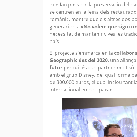
que fan possible la preservació del pa
se centren en la feina dels restaurado
romànic, mentre que els altres dos pos
generacions.
«No volem que sigui u
necessitat de mantenir vives les tradic
país.
El projecte s’emmarca en la
col·labo
Geographic des del 2020
, una alianç
futur
perquè és «un partner molt sòli
amb el grup Disney, del qual forma p
de 300.000 euros, el qual inclou tant 
internacional en nou països.