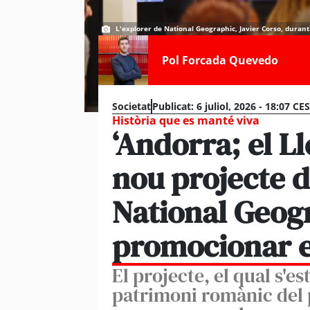
L'explorer de National Geographic, Javier Corso, durant
Pol Forcada Quevedo
Societat
Publicat:
6 juliol, 2026 - 18:07 CE
Història que es manté viva
‘Andorra; el L
nou projecte d
National Geog
promocionar e
El projecte, el qual s'e
patrimoni romànic del p