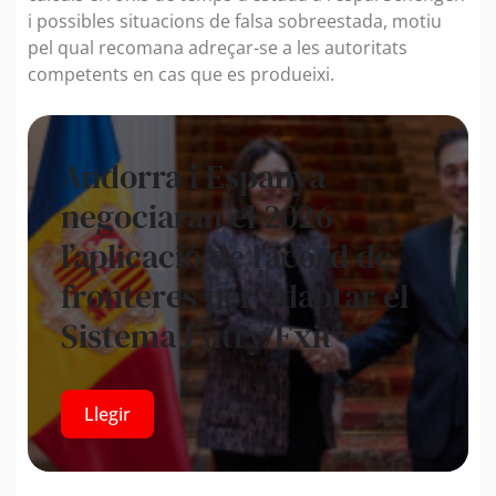
i possibles situacions de falsa sobreestada, motiu
pel qual recomana adreçar-se a les autoritats
competents en cas que es produeixi.
Andorra i Espanya
negociaran el 2026
l’aplicació de l’acord de
fronteres per adaptar el
Sistema Entry/Exit
Llegir