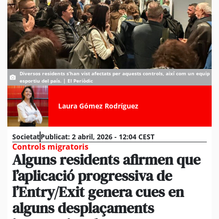
Diversos residents s’han vist afectats per aquests controls, així com un equip
esportiu del país. | El Periòdic
Laura Gómez Rodríguez
Societat
Publicat:
2 abril, 2026 - 12:04 CEST
Controls migratoris
Alguns residents afirmen que
l’aplicació progressiva de
l’Entry/Exit genera cues en
alguns desplaçaments