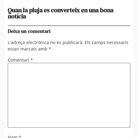
Quan la pluja es converteix en una bona
[A
notícia
in
ca
Deixa un comentari
L'adreça electrònica no es publicarà.
Els camps necessaris
estan marcats amb
*
Comentari
*
Nom
*