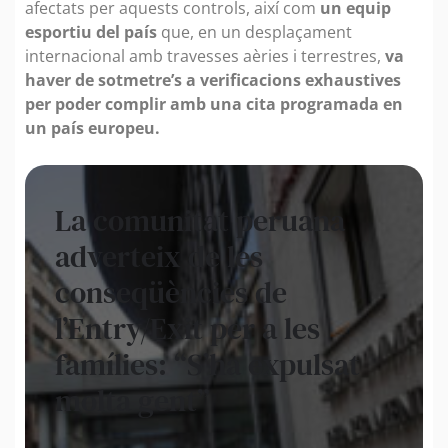
afectats per aquests controls, així com
un equip
esportiu del país
que, en un desplaçament
internacional amb travesses aèries i terrestres,
va
haver de sotmetre’s a verificacions exhaustives
per poder complir amb una cita programada en
un país europeu.
La comunitat peruana
adverteix de les
conseqüències de
l’Entry/Exit per a les
famílies: “S’ha expulsat
molta gent”