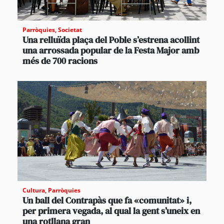
Parròquies
,
Societat
Una relluïda plaça del Poble s’estrena acollint
una arrossada popular de la Festa Major amb
més de 700 racions
Cultura
,
Parròquies
Un ball del Contrapàs que fa «comunitat» i,
per primera vegada, al qual la gent s’uneix en
una rotllana gran