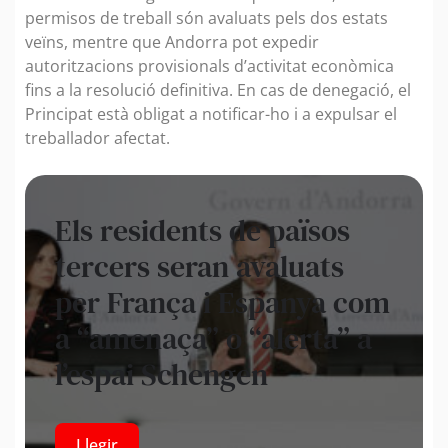
permisos de treball són avaluats pels dos estats
veïns, mentre que Andorra pot expedir
autoritzacions provisionals d’activitat econòmica
fins a la resolució definitiva. En cas de denegació, el
Principat està obligat a notificar-ho i a expulsar el
treballador afectat.
Els residents de països
tercers seran avaluats
per França i Espanya com
a “amenaça” o “alerta” a
l’espai Schengen
Llegir