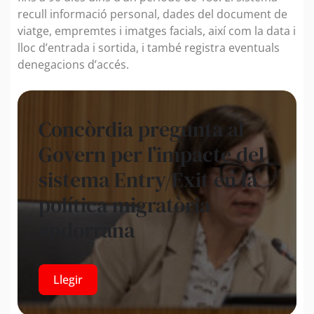
recull informació personal, dades del document de
viatge, empremtes i imatges facials, així com la data i
lloc d’entrada i sortida, i també registra eventuals
denegacions d’accés.
Concòrdia pregunta al
Govern per l’impacte del
sistema Entry/Exit en la
política migratòria
andorrana
Llegir