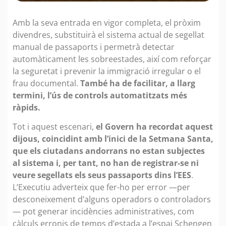
Amb la seva entrada en vigor completa, el pròxim
divendres, substituirà el sistema actual de segellat
manual de passaports i permetrà detectar
automàticament les sobreestades, així com reforçar
la seguretat i prevenir la immigració irregular o el
frau documental.
També ha de facilitar, a llarg
termini, l’ús de controls automatitzats més
ràpids.
Tot i aquest escenari,
el Govern ha recordat aquest
dijous, coincidint amb l’inici de la Setmana Santa,
que els ciutadans andorrans no estan subjectes
al sistema i, per tant, no han de registrar-se ni
veure segellats els seus passaports dins l’EES
.
L’Executiu adverteix que fer-ho per error —per
desconeixement d’alguns operadors o controladors
— pot generar incidències administratives, com
càlculs erronis de temps d’estada a l’espai Schengen