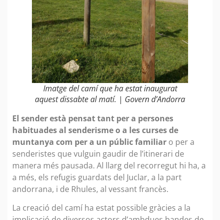
Imatge del camí que ha estat inaugurat
aquest dissabte al matí. | Govern d’Andorra
El sender està pensat tant per a persones
habituades al senderisme o a les curses de
muntanya com per a un públic familiar
o per a
senderistes que vulguin gaudir de l’itinerari de
manera més pausada. Al llarg del recorregut hi ha, a
a més, els refugis guardats del Juclar, a la part
andorrana, i de Rhules, al vessant francès.
La creació del camí ha estat possible gràcies a la
implicació de diversos actors d’ambdues bandes de