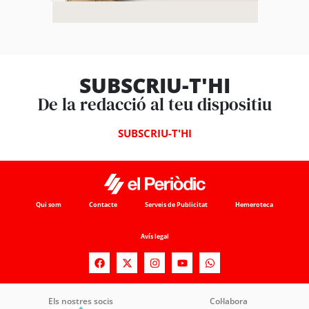
SUBSCRIU-T'HI
De la redacció al teu dispositiu
SUBSCRIU-T'HI
Qui som
Contacte
Serveis de Publicitat
Hemeroteca
Avís legal
Els nostres socis
Col·labora