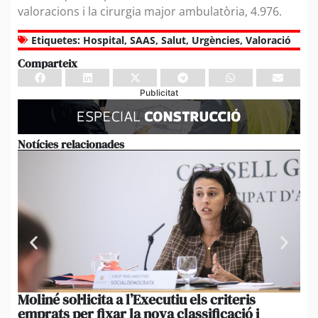
valoracions i la cirurgia major ambulatòria, 4.976.
Etiquetes:
Hospital
,
SAAS
,
Salut
,
Urgències
,
Valoració
Comparteix
Publicitat
Notícies relacionades
Moliné sol·licita a l’Executiu els criteris
La
emprats per fixar la nova classificació i
mo