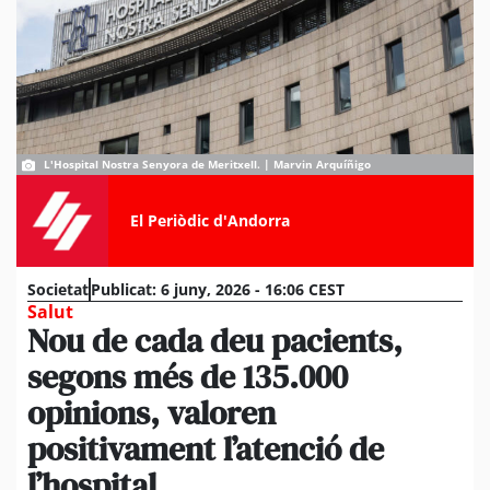
L'Hospital Nostra Senyora de Meritxell. | Marvin Arquíñigo
El Periòdic d'Andorra
Societat
Publicat:
6 juny, 2026 - 16:06 CEST
Salut
Nou de cada deu pacients,
segons més de 135.000
opinions, valoren
positivament l’atenció de
l’hospital