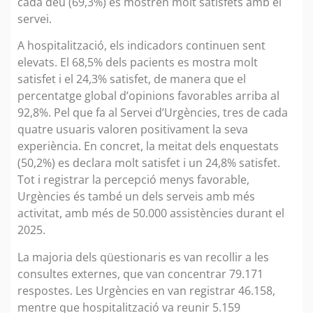
cada deu (69,3%) es mostren molt satisfets amb el
servei.
A hospitalització, els indicadors continuen sent
elevats. El 68,5% dels pacients es mostra molt
satisfet i el 24,3% satisfet, de manera que el
percentatge global d’opinions favorables arriba al
92,8%. Pel que fa al Servei d’Urgències, tres de cada
quatre usuaris valoren positivament la seva
experiència. En concret, la meitat dels enquestats
(50,2%) es declara molt satisfet i un 24,8% satisfet.
Tot i registrar la percepció menys favorable,
Urgències és també un dels serveis amb més
activitat, amb més de 50.000 assistències durant el
2025.
La majoria dels qüestionaris es van recollir a les
consultes externes, que van concentrar 79.171
respostes. Les Urgències en van registrar 46.158,
mentre que hospitalització va reunir 5.159