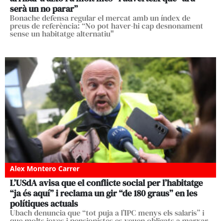
serà un no parar”
Bonache defensa regular el mercat amb un índex de
preus de referència: “No pot haver-hi cap desnonament
sense un habitatge alternatiu"
Alex Montero Carrer
L’USdA avisa que el conflicte social per l’habitatge
“ja és aquí” i reclama un gir “de 180 graus” en les
polítiques actuals
Ubach denuncia que “tot puja a l’IPC menys els salaris” i
que molts joves i pensionistes es veuen obligats a marxar