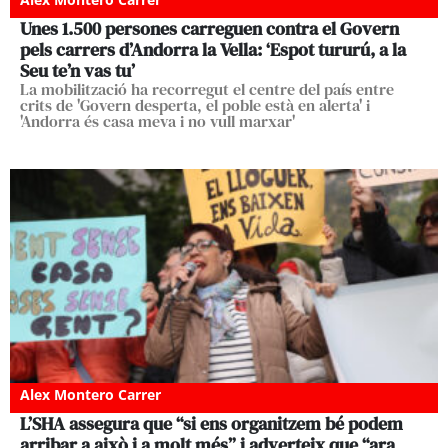
Unes 1.500 persones carreguen contra el Govern
pels carrers d’Andorra la Vella: ‘Espot tururú, a la
Seu te’n vas tu’
La mobilització ha recorregut el centre del país entre
crits de 'Govern desperta, el poble està en alerta' i
'Andorra és casa meva i no vull marxar'
Alex Montero Carrer
L’SHA assegura que “si ens organitzem bé podem
arribar a això i a molt més” i adverteix que “ara