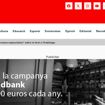
a
Educació
Esports
Entrevistes
Opinió
Editorial
Necrològiq
ultura
Educació
Esports
Entrevistes
Opinió
Editorial
Necro
eressos especulatius” sobre el dret a l’habitatge
Publicitat