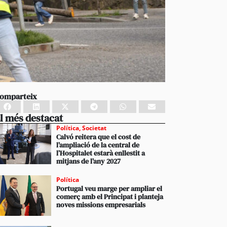
omparteix
l més destacat
Política
,
Societat
Calvó reitera que el cost de
l’ampliació de la central de
l’Hospitalet estarà enllestit a
mitjans de l’any 2027
Política
Portugal veu marge per ampliar el
comerç amb el Principat i planteja
noves missions empresarials