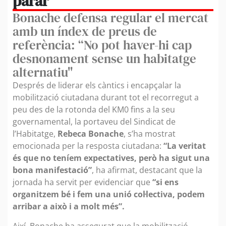
parar”
Bonache defensa regular el mercat
amb un índex de preus de
referència: “No pot haver-hi cap
desnonament sense un habitatge
alternatiu"
Després de liderar els càntics i encapçalar la
mobilització ciutadana durant tot el recorregut a
peu des de la rotonda del KM0 fins a la seu
governamental, la portaveu del Sindicat de
l’Habitatge,
Rebeca Bonache
, s’ha mostrat
emocionada per la resposta ciutadana:
“La veritat
és que no teníem expectatives, però ha sigut una
bona manifestació”
, ha afirmat, destacant que la
jornada ha servit per evidenciar que
“si ens
organitzem bé i fem una unió col·lectiva, podem
arribar a això i a molt més”.
Així, Bonache ha assegurat que la mobilització