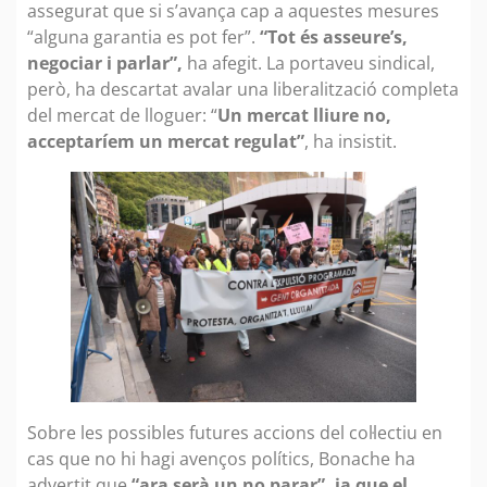
assegurat que si s’avança cap a aquestes mesures
“alguna garantia es pot fer”.
“Tot és asseure’s,
negociar i parlar”,
ha afegit. La portaveu sindical,
però, ha descartat avalar una liberalització completa
del mercat de lloguer: “
Un mercat lliure no,
acceptaríem un mercat regulat”
, ha insistit.
Sobre les possibles futures accions del col·lectiu en
cas que no hi hagi avenços polítics, Bonache ha
advertit que
“ara serà un no parar”, ja que el