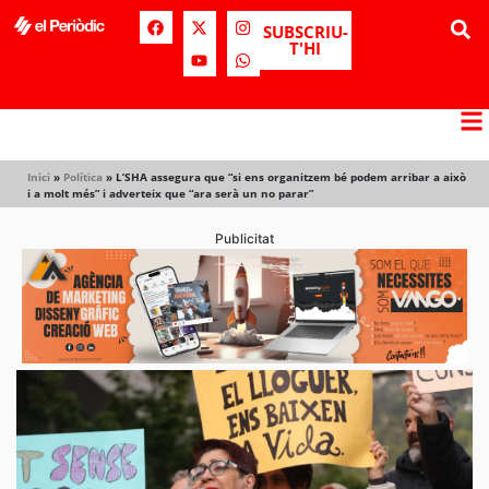
SUBSCRIU-
T'HI
Inici
»
Política
»
L’SHA assegura que “si ens organitzem bé podem arribar a això
i a molt més” i adverteix que “ara serà un no parar”
Publicitat