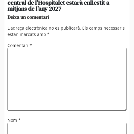
central de l’Hospitalet estarà enllestit a
am
mitjans de l’any 2027
em
Deixa un comentari
L'adreça electrònica no es publicarà.
Els camps necessaris
estan marcats amb
*
Comentari
*
Nom
*