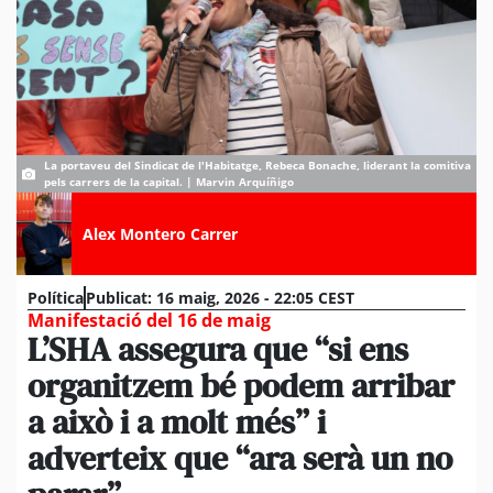
La portaveu del Sindicat de l'Habitatge, Rebeca Bonache, liderant la comitiva
pels carrers de la capital. | Marvin Arquíñigo
Alex Montero Carrer
Política
Publicat:
16 maig, 2026 - 22:05 CEST
Manifestació del 16 de maig
L’SHA assegura que “si ens
organitzem bé podem arribar
a això i a molt més” i
adverteix que “ara serà un no