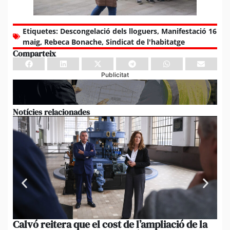
Etiquetes:
Descongelació dels lloguers
,
Manifestació 16
maig
,
Rebeca Bonache
,
Sindicat de l'habitatge
Comparteix
Publicitat
Notícies relacionades
Calvó reitera que el cost de l’ampliació de la
Po