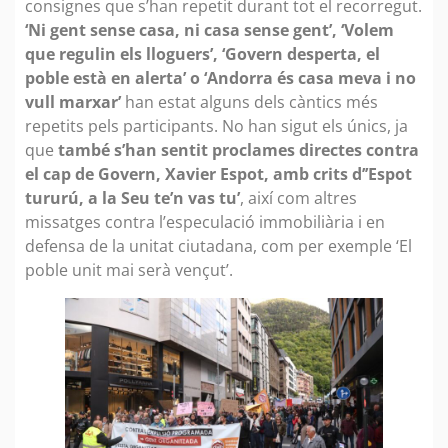
consignes que s’han repetit durant tot el recorregut.
‘Ni gent sense casa, ni casa sense gent’, ‘Volem
que regulin els lloguers’, ‘Govern desperta, el
poble està en alerta’ o ‘Andorra és casa meva i no
vull marxar’
han estat alguns dels càntics més
repetits pels participants. No han sigut els únics, ja
que
també s’han sentit proclames directes contra
el cap de Govern, Xavier Espot, amb crits d’’Espot
tururú, a la Seu te’n vas tu’
, així com altres
missatges contra l’especulació immobiliària i en
defensa de la unitat ciutadana, com per exemple ‘El
poble unit mai serà vençut’.