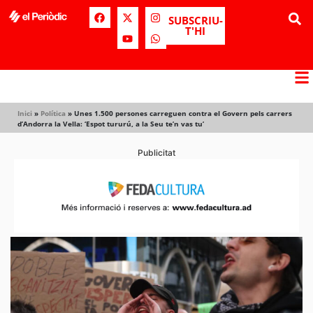
SUBSCRIU-
T'HI
Inici
»
Política
»
Unes 1.500 persones carreguen contra el Govern pels carrers
d’Andorra la Vella: ‘Espot tururú, a la Seu te’n vas tu’
Publicitat