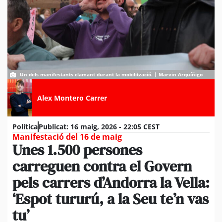
Un dels manifestants clamant durant la mobilització. | Marvin Arquíñigo
Alex Montero Carrer
Política
Publicat:
16 maig, 2026 - 22:05 CEST
Manifestació del 16 de maig
Unes 1.500 persones
carreguen contra el Govern
pels carrers d’Andorra la Vella:
‘Espot tururú, a la Seu te’n vas
tu’