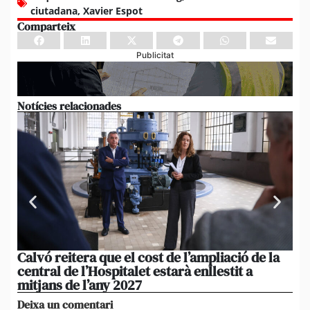
ciutadana
,
Xavier Espot
Comparteix
Publicitat
Notícies relacionades
Calvó reitera que el cost de l’ampliació de la
Po
central de l’Hospitalet estarà enllestit a
am
mitjans de l’any 2027
em
Deixa un comentari