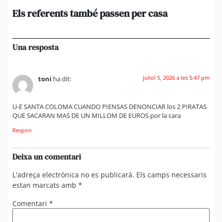
Els referents també passen per casa
El
de
en 
Una resposta
juliol 5, 2026 a les 5:47 pm
toni
ha dit:
U-E SANTA COLOMA CUANDO PIENSAS DENONCIAR los 2 PIRATAS
QUE SACARAN MAS DE UN MILLOM DE EUROS por la cara
Respon
Deixa un comentari
L'adreça electrònica no es publicarà.
Els camps necessaris
estan marcats amb
*
Comentari
*