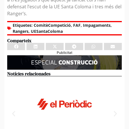
defensat l’escut de la UE Santa Coloma i tres més del
Ranger’s.
Etiquetes:
ComitèCompetició
,
FAF
,
Impagaments
,
Rangers
,
UESantaColoma
Comparteix
Publicitat
Notícies relacionades