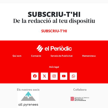
SUBSCRIU-T'HI
De la redacció al teu dispositiu
SUBSCRIU-T'HI
Qui som
Contacte
Serveis de Publicitat
Hemeroteca
Avís legal
Els nostres socis
Col·labora