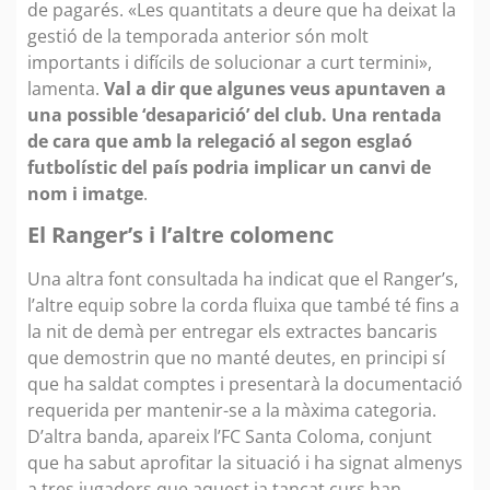
de pagarés. «Les quantitats a deure que ha deixat la
gestió de la temporada anterior són molt
importants i difícils de solucionar a curt termini»,
lamenta.
Val a dir que algunes veus apuntaven a
una possible ‘desaparició’ del club. Una rentada
de cara que amb la relegació al segon esglaó
futbolístic del país podria implicar un canvi de
nom i imatge
.
El Ranger’s i l’altre colomenc
Una altra font consultada ha indicat que el Ranger’s,
l’altre equip sobre la corda fluixa que també té fins a
la nit de demà per entregar els extractes bancaris
que demostrin que no manté deutes, en principi sí
que ha saldat comptes i presentarà la documentació
requerida per mantenir-se a la màxima categoria.
D’altra banda, apareix l’FC Santa Coloma, conjunt
que ha sabut aprofitar la situació i ha signat almenys
a tres jugadors que aquest ja tancat curs han