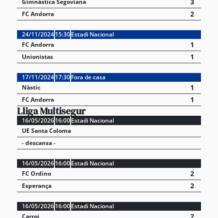
3
Gimnástica Segoviana
2
FC Andorra
24/11/2024
15:30
Estadi Nacional
1
FC Andorra
1
Unionistas
17/11/2024
17:30
Fora de casa
1
Nàstic
1
FC Andorra
Lliga Multisegur
16/05/2026
16:00
Estadi Nacional
UE Santa Coloma
- descansa -
16/05/2026
16:00
Estadi Nacional
2
FC Ordino
2
Esperança
16/05/2026
16:00
Estadi Nacional
2
Carroi