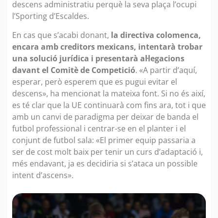
descens administratiu perquè la seva plaça l’ocupi
l’Sporting d’Escaldes.
En cas que s’acabi donant,
la directiva colomenca,
encara amb creditors mexicans, intentarà trobar
una solució jurídica i presentarà al·legacions
davant el Comitè de Competició
. «A partir d’aquí,
esperar, però esperem que es pugui evitar el
descens», ha mencionat la mateixa font. Si no és així,
es té clar que la UE continuarà com fins ara, tot i que
amb un canvi de paradigma per deixar de banda el
futbol professional i centrar-se en el planter i el
conjunt de futbol sala: «El primer equip passaria a
ser de cost molt baix per tenir un curs d’adaptació i,
més endavant, ja es decidiria si s’ataca un possible
intent d’ascens».