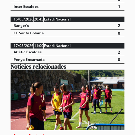
1
Inter Escaldes
16/05/2026
20:45
Estadi Nacional
2
Ranger's
0
FC Santa Coloma
17/05/2026
11:00
Estadi Nacional
2
Atlètic Escaldes
0
Penya Encarnada
Notícies relacionades