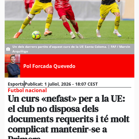
Un dels darrers partits d'aquest curs de la UE Santa Coloma. | FAF / Marvin
Arquíñigo
Pol Forcada Quevedo
Esports
Publicat:
1 juliol, 2026 - 18:07 CEST
Futbol nacional
Un curs «nefast» per a la UE:
el club no disposa dels
documents requerits i té molt
complicat mantenir-se a