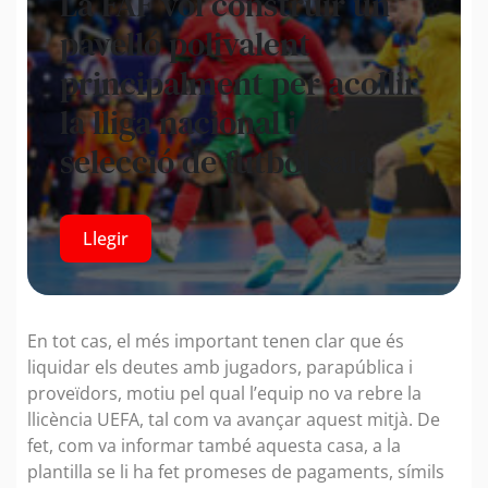
La FAF vol construir un
pavelló polivalent
principalment per acollir
la lliga nacional i la
selecció de futbol sala
Llegir
En tot cas, el més important tenen clar que és
liquidar els deutes amb jugadors, parapública i
proveïdors, motiu pel qual l’equip no va rebre la
llicència UEFA, tal com va avançar aquest mitjà. De
fet, com va informar també aquesta casa, a la
plantilla se li ha fet promeses de pagaments, símils