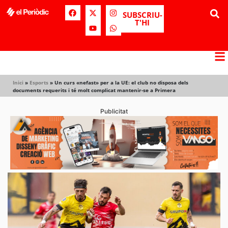
SUBSCRIU-
T'HI
Inici
»
Esports
»
Un curs «nefast» per a la UE: el club no disposa dels
documents requerits i té molt complicat mantenir-se a Primera
Publicitat