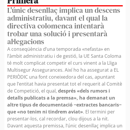
Primera
L'únic desenllaç implica un descens
administratiu, davant el qual la
directiva colomenca intentarà
trobar una solució i presentarà
al·legacions
A conseqüència d’una temporada «nefasta» en
l’àmbit administratiu i de gestió, la UE Santa Coloma
té molt complicat competir el curs vinent a la Lliga
Multisegur Assegurances. Així ho ha assegurat a EL
PERIÒDIC una font coneixedora del cas, apuntant
que l’entitat havia presentat tot el requerit al Comitè
de Competició, el qual,
després «dels rumors i
detalls publicats a la premsa», ha demanat un
altre tipus de documentació −extractes bancaris−
que «no tenim ni tindrem aviat»
. El termini per
presentar-los, cal recordar, clou dijous a la nit.
Davant aquesta premissa, l’únic desenllaç implica un