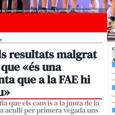
de les competicions nacionals i de les copes de promoció. | Marvin Arquíñigo
ST
C
ls resultats malgrat
 que «és una
nta que a la FAE hi
u»
ia que els canvis a la junta de la
ra aculli per primera vegada uns