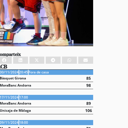
omparteix
ACB
30/11/2024
20:45
Fora de casa
85
Bàsquet Girona
98
MoraBanc Andorra
17/11/2024
17:00
89
MoraBanc Andorra
106
Unicaja de Màlaga
09/11/2024
18:00