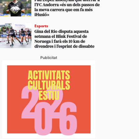
l’FC Andorra «és un dels passos de
la meva carrera que em fa més
il·lusió»
Esports
Gina del Rio disputa aquesta
setmana el Blink Festival de
Noruega i farà els 10 km de
divendres i l’esprint de dissabte
Publicitat