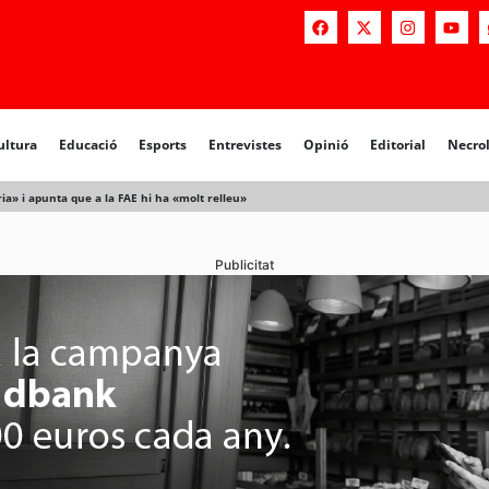
ultura
Educació
Esports
Entrevistes
Opinió
Editorial
Necro
ia» i apunta que a la FAE hi ha «molt relleu»
Publicitat