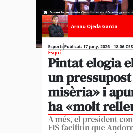
Durant la cerimònia s’han lliurat els diferents premis 
Arnau Ojeda Garcia
Esports
Publicat:
17 juny, 2026 - 18:06 CE
Esquí
Pintat elogia e
un pressupost
misèria» i apu
ha «molt relle
A més, el president conf
FIS facilitin que Andor