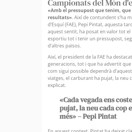
Campionats del Món d'e
«Amb el pressupost que tenim, que 
resultats»
. Així de contundent s’ha 
d’Esquí (FAE), Pepi Pintat, aquesta tar
aquest sentit, ha posat en valor tot e
esportiu tot i tenir un pressupost, se
d’altres països.
Així, el president de la FAE ha destaca
generacions, tot i que ha advertit que 
com sigui possible dependrà d’aquest
viatges, el carburant ha pujat, la neu
explicat.
«Cada vegada ens costen
pujat, la neu cada cop e
més» – Pepi Pintat
En aquest context, Pintat ha deixat cl