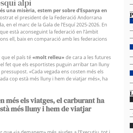
squí alpí
és una misèria, estem per sobre d’Espanya en
P
mostrat el president de la Federació Andorrana
da, en el marc de la Gala de l’Esquí 2025-2026. En
l que està aconseguint la federació en l’àmbit
gons ell, baix en comparació amb les federacions
t que el país té
«molt relleu»
de cara a les futures
el fet que els esportistes puguin arribar tan lluny
 pressupost. «Cada vegada ens costen més els
 cada cop està més lluny i hem de viatjar més», ha
L
 més els viatges, el carburant ha
stà més lluny i hem de viatjar
ar que «ja demanem» més ajudes a l’Executiu, tot i