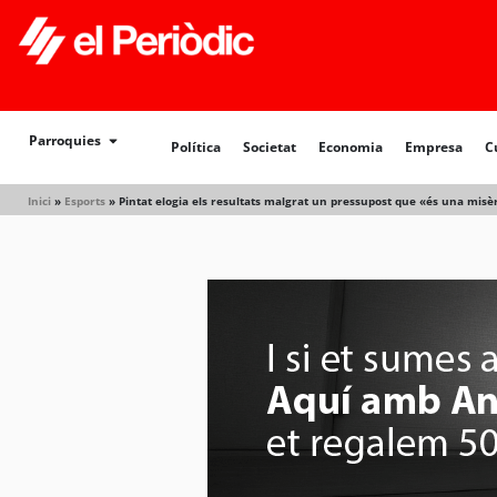
Parroquies
Política
Societat
Economia
Empresa
C
Inici
»
Esports
»
Pintat elogia els resultats malgrat un pressupost que «és una misèr