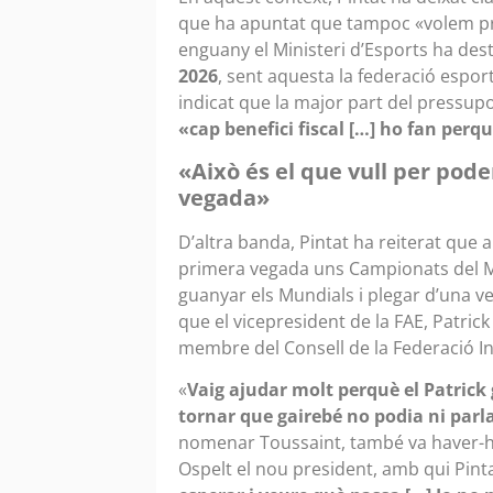
que ha apuntat que tampoc «volem pre
enguany el Ministeri d’Esports ha dest
2026
, sent aquesta la federació espor
indicat que la major part del pressupo
«cap benefici fiscal […] ho fan perqu
«Això és el que vull per pode
vegada»
D’altra banda, Pintat ha reiterat que 
primera vegada uns Campionats del Món
guanyar els Mundials i plegar d’una ve
que el vicepresident de la FAE, Patric
membre del Consell de la Federació In
«
Vaig ajudar molt perquè el Patrick 
tornar que gairebé no podia ni parl
nomenar Toussaint, també va haver-
Ospelt el nou president, amb qui Pintat