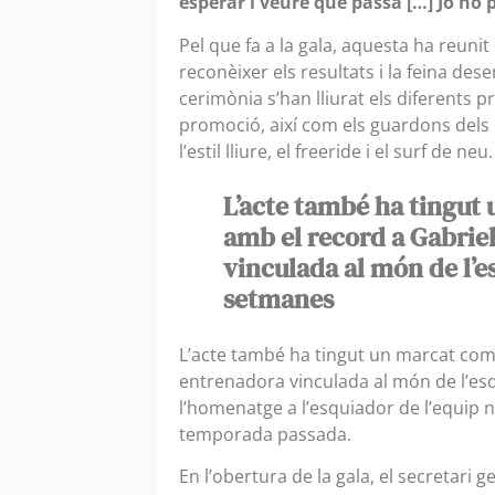
esperar i veure què passa […] Jo no 
Pel que fa a la gala, aquesta ha reunit
reconèixer els resultats i la feina d
cerimònia s’han lliurat els diferents 
promoció, així com els guardons dels 
l’estil lliure, el freeride i el surf de neu.
L’acte també ha tingu
amb el record a Gabrie
vinculada al món de l’e
setmanes
L’acte també ha tingut un marcat co
entrenadora vinculada al món de l’es
l’homenatge a l’esquiador de l’equip nac
temporada passada.
En l’obertura de la gala, el secretari g