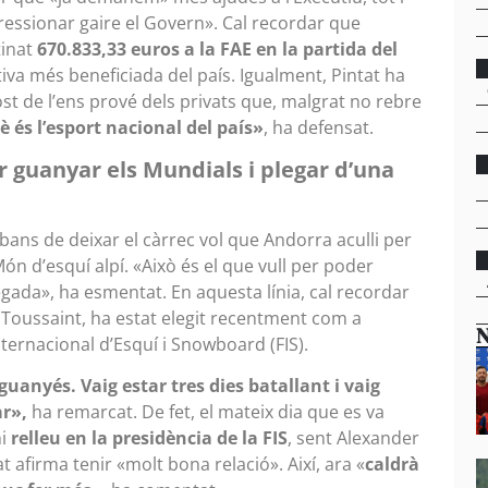
ssionar gaire el Govern». Cal recordar que
inat
670.833,33 euros a la FAE en la partida del
tiva més beneficiada del país. Igualment, Pintat ha
st de l’ens prové dels privats que, malgrat no rebre
è és l’esport nacional del país»
, ha defensat.
r guanyar els Mundials i plegar d’una
abans de deixar el càrrec vol que Andorra aculli per
 d’esquí alpí. «Això és el que vull per poder
gada», ha esmentat. En aquesta línia, cal recordar
k Toussaint, ha estat elegit recentment com a
N
ternacional d’Esquí i Snowboard (FIS).
guanyés. Vaig estar tres dies batallant i vaig
ar»,
ha remarcat. De fet, el mateix dia que es va
hi
relleu en la presidència de la FIS
, sent Alexander
 afirma tenir «molt bona relació». Així, ara «
caldrà