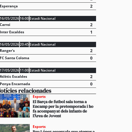
2
Esperança
16/05/2026
16:00
Estadi Nacional
2
Carroi
1
Inter Escaldes
16/05/2026
20:45
Estadi Nacional
2
Ranger's
0
FC Santa Coloma
17/05/2026
11:00
Estadi Nacional
2
Atlètic Escaldes
0
Penya Encarnada
otícies relacionades
Esports
El Barça de futbol sala torna a
Encamp per la pretemporada i ho
fa acompanyat dels infants de
l’Àrea de Jovent
Esports
Pau López assenyala que aterrar a