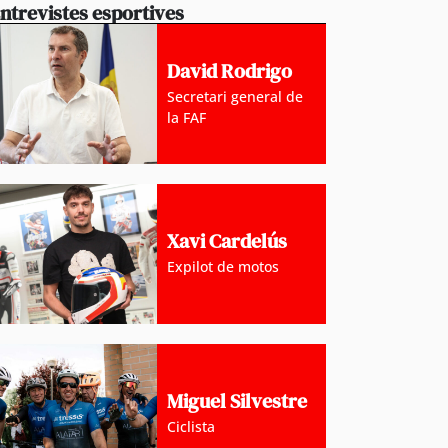
ntrevistes esportives
David Rodrigo
Secretari general de
la FAF
Xavi Cardelús
Expilot de motos
Miguel Silvestre
Ciclista