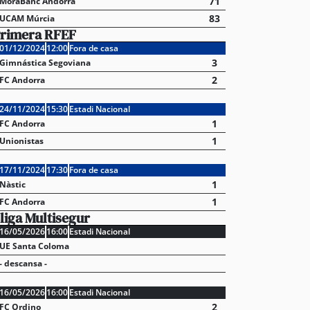
71
MoraBanc Andorra
83
UCAM Múrcia
rimera RFEF
01/12/2024
12:00
Fora de casa
3
Gimnástica Segoviana
2
FC Andorra
24/11/2024
15:30
Estadi Nacional
1
FC Andorra
1
Unionistas
17/11/2024
17:30
Fora de casa
1
Nàstic
1
FC Andorra
liga Multisegur
16/05/2026
16:00
Estadi Nacional
UE Santa Coloma
- descansa -
16/05/2026
16:00
Estadi Nacional
2
FC Ordino