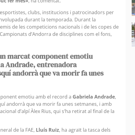
puc fer més»
, ha comentat.
 esportistes, clubs, institucions i patrocinadors per
esenvolupada durant la temporada. Durant la
premis de les competicions nacionals i de les copes de
Campionats d’Andorra de disciplines com el fons,
t un marcat component emotiu
la Andrade, entrenadora
squí andorrà que va morir fa unes
mponent emotiu amb el record a
Gabriela Andrade
,
quí andorrà que va morir fa unes setmanes, i amb
ional d’alpí Àlex Rius, qui s’ha retirat al final de la
eneral de la FAE,
Lluís Ruiz
, ha agraït la tasca dels