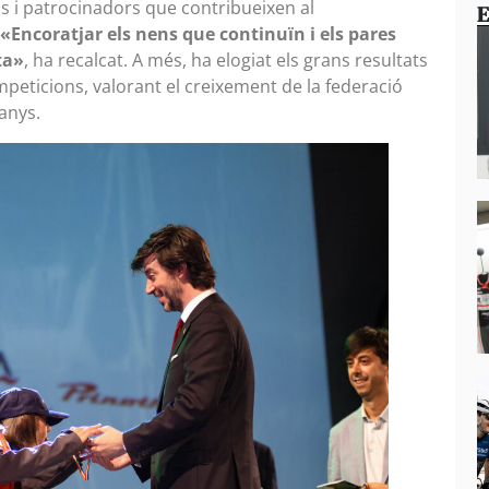
ons i patrocinadors que contribueixen al
E
«Encoratjar els nens que continuïn i els pares
ta»
, ha recalcat. A més, ha elogiat els grans resultats
mpeticions, valorant el creixement de la federació
 anys.