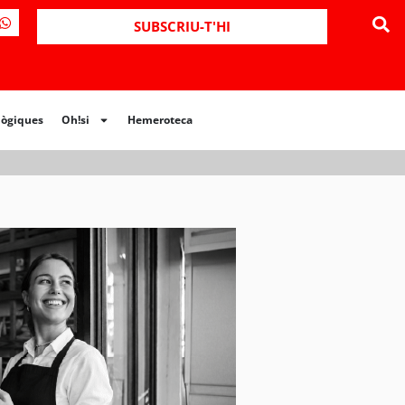
SUBSCRIU-T'HI
lògiques
Oh!si
Hemeroteca