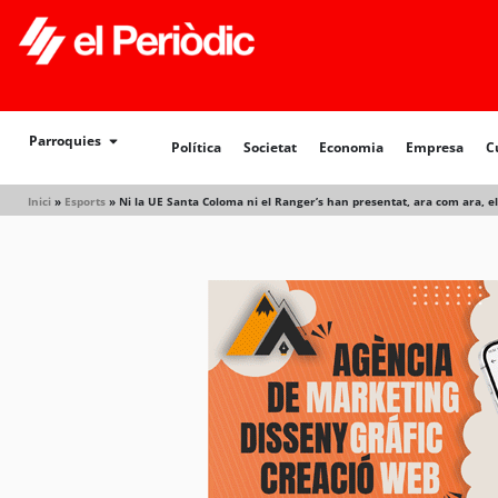
Política
Societat
Economia
Empresa
Cultur
Parroquies
Política
Societat
Economia
Empresa
C
Inici
»
Esports
»
Ni la UE Santa Coloma ni el Ranger’s han presentat, ara com ara, 