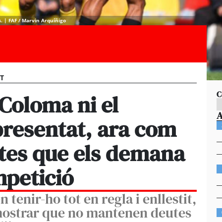
s. | FAF / Marvin Arquíñigo
ST
C
 Coloma ni el
presentat, ara com
ctes que els demana
petició
tenir-ho tot en regla i enllestit,
mostrar que no mantenen deutes