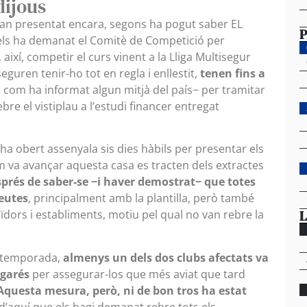
 dijous
han presentat encara, segons ha pogut saber EL
P
 els ha demanat el Comitè de Competició per
xí, competir el curs vinent a la Lliga Multisegur
uren tenir-ho tot en regla i enllestit,
tenen fins a
 com ha informat algun mitjà del país− per tramitar
e el vistiplau a l’estudi financer entregat
 ha obert assenyala sis dies hàbils per presentar els
m va avançar aquesta casa es tracten dels extractes
prés de saber-se −i haver demostrat− que totes
eutes
, principalment amb la plantilla, però també
L
ïdors i establiments, motiu pel qual no van rebre la
la temporada,
almenys un dels dos clubs afectats va
agarés
per assegurar-los que més aviat que tard
Aquesta mesura, però, ni de bon tros ha estat
 d’aquí que els hagi demanat rebre tots els