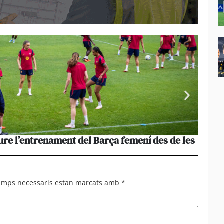
ure l’entrenament del Barça femení des de les
La pèr
més le
camps necessaris estan marcats amb
*