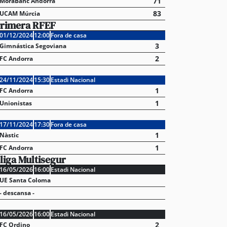
71
MoraBanc Andorra
83
UCAM Múrcia
rimera RFEF
01/12/2024
12:00
Fora de casa
3
Gimnástica Segoviana
2
FC Andorra
24/11/2024
15:30
Estadi Nacional
1
FC Andorra
1
Unionistas
17/11/2024
17:30
Fora de casa
1
Nàstic
1
FC Andorra
liga Multisegur
16/05/2026
16:00
Estadi Nacional
UE Santa Coloma
- descansa -
16/05/2026
16:00
Estadi Nacional
2
FC Ordino