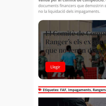
documents financers que demostrin el
no la liquidació dels impagaments.
El Comitè de Compet
Ranger’s els extrac
que no tenen deute
Llegir
Etiquetes:
FAF
,
Impagaments
,
Rangers