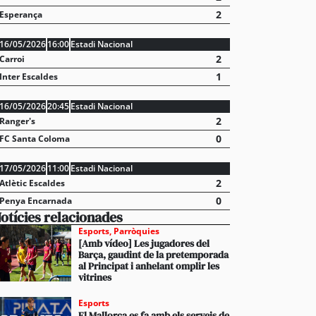
2
Esperança
16/05/2026
16:00
Estadi Nacional
2
Carroi
1
Inter Escaldes
16/05/2026
20:45
Estadi Nacional
2
Ranger's
0
FC Santa Coloma
17/05/2026
11:00
Estadi Nacional
2
Atlètic Escaldes
0
Penya Encarnada
otícies relacionades
Esports
,
Parròquies
[Amb vídeo] Les jugadores del
Barça, gaudint de la pretemporada
al Principat i anhelant omplir les
vitrines
Esports
El Mallorca es fa amb els serveis de