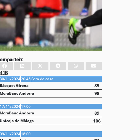
omparteix
ACB
30/11/2024
20:45
Fora de casa
85
Bàsquet Girona
98
MoraBanc Andorra
17/11/2024
17:00
89
MoraBanc Andorra
106
Unicaja de Màlaga
09/11/2024
18:00