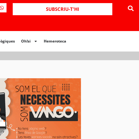
ues
Oh!si
Hemeroteca
SUBSCRIU-T'HI
lògiques
Oh!si
Hemeroteca