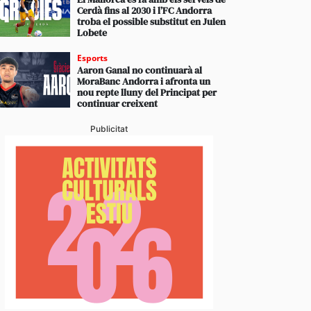
Cerdà fins al 2030 i l’FC Andorra
troba el possible substitut en Julen
Lobete
Esports
Aaron Ganal no continuarà al
MoraBanc Andorra i afronta un
nou repte lluny del Principat per
continuar creixent
Publicitat
dua de presència del català en el sector turístic ev
s queixes de residents i visitants