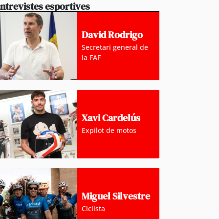
ntrevistes esportives
David Rodrigo
Secretari general de
la FAF
Xavi Cardelús
Expilot de motos
Miguel Silvestre
Ciclista