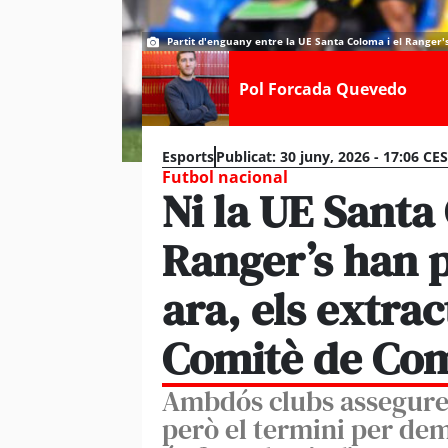
Partit d'enguany entre la UE Santa Coloma i el Ranger'
Pol Forcada Quevedo
Esports
Publicat:
30 juny, 2026 - 17:06 CE
Futbol nacional
Ni la UE Santa
Ranger’s han 
ara, els extra
Comitè de Com
Ambdós clubs asseguren 
però el termini per de