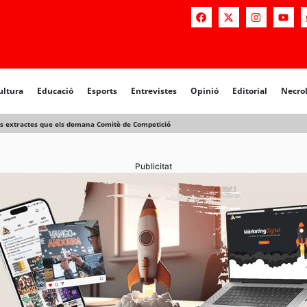
a
Educació
Esports
Entrevistes
Opinió
Editorial
Necrològiq
ultura
Educació
Esports
Entrevistes
Opinió
Editorial
Necro
els extractes que els demana Comitè de Competició
Publicitat