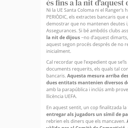
és fins a la nit d'aquest
Ni la UE Santa Coloma ni el Ranger’s 
PERIÒDIC, els extractes bancaris que
demostrar que no mantenen deutes i, ai
Assegurances. Si bé ambdós clubs asseg
la nit de dijous
−no d’aquest dimarts,
aquest segon procés després de no rebr
inicialment.
Cal recordar que l’expedient que se’ls
documents requerits, els quals tal co
bancaris.
Aquesta mesura arriba des
dues entitats mantenien diversos d
amb la parapública i inclús amb prove
llicència UEFA.
En aquest sentit, un cop finalitzada 
entregar als jugadors un símil de p
rebrien els diners que els mancaven.
vàlida per al Comitè de Competició
,