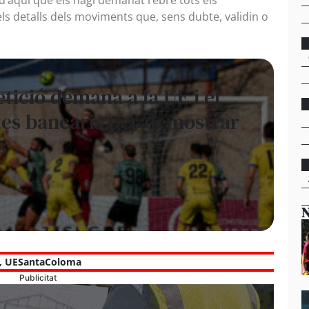
s detalls dels moviments que, sens dubte, validin o
ició demana a la UE i el
tes bancaris per demostrar
s
N
,
UESantaColoma
Publicitat