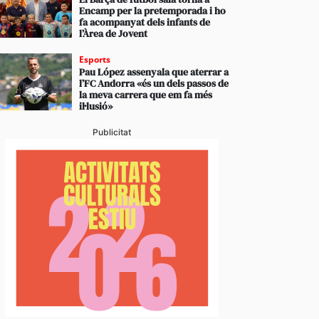
Encamp per la pretemporada i ho
fa acompanyat dels infants de
l’Àrea de Jovent
Esports
Pau López assenyala que aterrar a
l’FC Andorra «és un dels passos de
la meva carrera que em fa més
il·lusió»
Publicitat