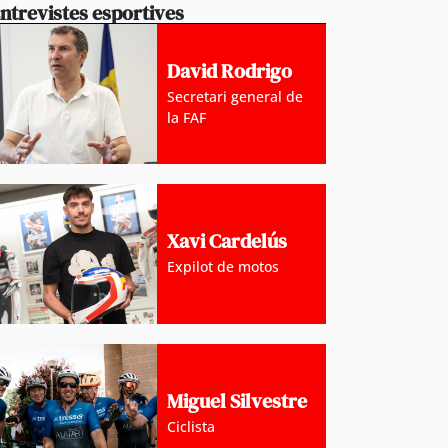
ntrevistes esportives
David Rodrigo
Secretari general de
la FAF
Xavi Cardelús
Expilot de motos
Miguel Silvestre
Ciclista