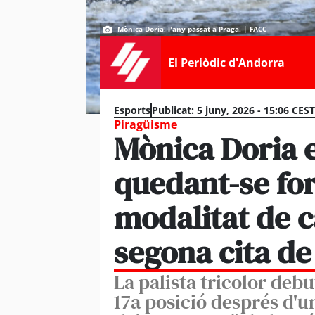
Mònica Doria, l'any passat a Praga. | FACC
El Periòdic d'Andorra
Esports
Publicat:
5 juny, 2026 - 15:06 CEST
Piragüisme
Mònica Doria e
quedant-se fora
modalitat de c
segona cita d
La palista tricolor de
17a posició després d'u