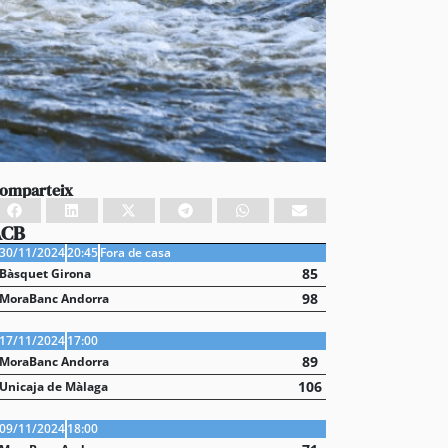
omparteix
ACB
30/11/2024
20:45
Fora de casa
85
Bàsquet Girona
98
MoraBanc Andorra
17/11/2024
17:00
89
MoraBanc Andorra
106
Unicaja de Màlaga
09/11/2024
18:00