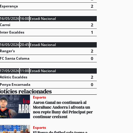
2
Esperança
16/05/2026
16:00
Estadi Nacional
2
Carroi
1
Inter Escaldes
16/05/2026
20:45
Estadi Nacional
2
Ranger's
c públic a preu assequible triplica el 2026 el nombr
0
FC Santa Coloma
 duplicat les peticions favorables
17/05/2026
11:00
Estadi Nacional
2
Atlètic Escaldes
0
Penya Encarnada
otícies relacionades
Esports
Aaron Ganal no continuarà al
MoraBanc Andorra i afronta un
nou repte lluny del Principat per
continuar creixent
Esports
El Barça de futbol sala torna a