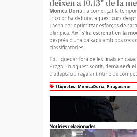
deixen a 10.13" de la m
Mònica Doria
ha començat la tempora
tricolor ha debutat aquest curs despré
Tacen per optimitzar esforços de cara 
olímpica. Així,
s’ha estrenat en la mo
després d’una baixada amb dos tocs qu
classificatòries.
Tot i quedar fora de les finals en cai
Praga. En aquest sentit,
demà serà el 
d’adaptació i agafant ritme de compet
Etiquetes:
MònicaDoria
,
Piraguisme
Notícies relacionades