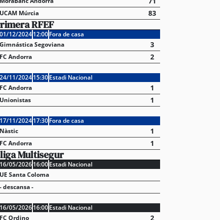
71
MoraBanc Andorra
83
UCAM Múrcia
rimera RFEF
01/12/2024
12:00
Fora de casa
3
Gimnástica Segoviana
2
FC Andorra
24/11/2024
15:30
Estadi Nacional
1
FC Andorra
1
Unionistas
17/11/2024
17:30
Fora de casa
1
Nàstic
1
FC Andorra
liga Multisegur
16/05/2026
16:00
Estadi Nacional
UE Santa Coloma
- descansa -
16/05/2026
16:00
Estadi Nacional
2
FC Ordino