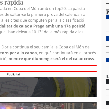
és ràpida
da en Copa del Món amb un top20. La palista
P
s de saltar-se la primera prova del calendari a
a les cites que computen per a la classificació
dalitat de caiac a Praga amb una 17a posició
e l’han deixat a 10.13″ de la més ràpida a les
ac, Doria continua el seu camí a la Copa del Món de
torn per a la canoa
, en què continuarà en el procés
ició,
mentre que diumenge serà el del caiac cross
.
Publicitat
L