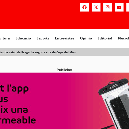
a
Educació
Esports
Entrevistes
Opinió
Editorial
Necrològiq
ultura
Educació
Esports
Entrevistes
Opinió
Editorial
Necro
tat de caiac de Praga, la segona cita de Copa del Món
Publicitat