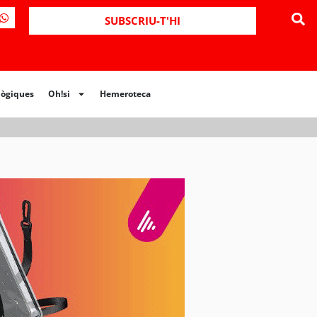
ues
Oh!si
Hemeroteca
SUBSCRIU-T'HI
lògiques
Oh!si
Hemeroteca