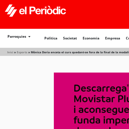
Política
Societat
Economia
Empresa
Cultur
Parroquies
Política
Societat
Economia
Empresa
C
Inici
»
Esports
»
Mònica Doria enceta el curs quedant-se fora de la final de la modali