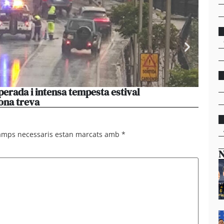
perada i intensa tempesta estival
El par
ona treva
haver
camps necessaris estan marcats amb
*
N