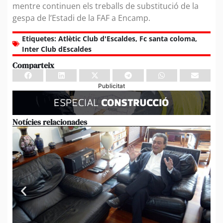
mentre continuen els treballs de substitució de la
gespa de l’Estadi de la FAF a Encamp.
Etiquetes:
Atlètic Club d'Escaldes
,
Fc santa coloma
,
Inter Club dEscaldes
Comparteix
Publicitat
Notícies relacionades