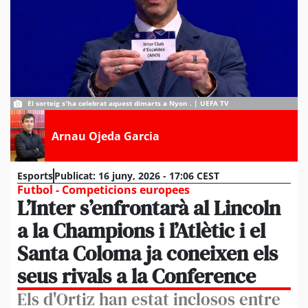
El sorteig s'ha celebrat aquest dimarts a Nyon . | UEFA TV
Arnau Ojeda Garcia
Esports
Publicat:
16 juny, 2026 - 17:06 CEST
Futbol - Competicions europees
L’Inter s’enfrontarà al Lincoln
a la Champions i l’Atlètic i el
Santa Coloma ja coneixen els
seus rivals a la Conference
Els d'Ortiz han estat inclosos entre