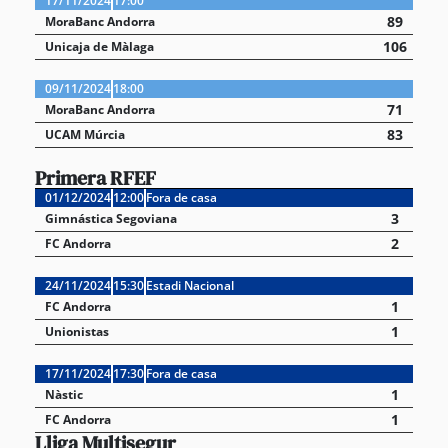
17/11/2024
17:00
89
MoraBanc Andorra
106
Unicaja de Màlaga
09/11/2024
18:00
71
MoraBanc Andorra
83
UCAM Múrcia
Primera RFEF
01/12/2024
12:00
Fora de casa
3
Gimnástica Segoviana
2
FC Andorra
24/11/2024
15:30
Estadi Nacional
1
FC Andorra
1
Unionistas
17/11/2024
17:30
Fora de casa
1
Nàstic
1
FC Andorra
Lliga Multisegur