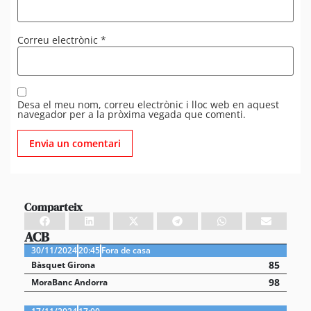
Correu electrònic
*
Desa el meu nom, correu electrònic i lloc web en aquest
navegador per a la pròxima vegada que comenti.
Comparteix
ACB
30/11/2024
20:45
Fora de casa
85
Bàsquet Girona
98
MoraBanc Andorra