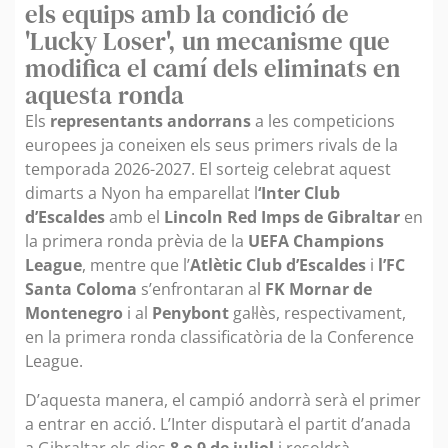
els equips amb la condició de
'Lucky Loser', un mecanisme que
modifica el camí dels eliminats en
aquesta ronda
Els
representants andorrans
a les competicions
europees ja coneixen els seus primers rivals de la
temporada 2026-2027. El sorteig celebrat aquest
dimarts a Nyon ha emparellat l
‘Inter Club
d’Escaldes
amb el
Lincoln Red Imps de Gibraltar
en
la primera ronda prèvia de la
UEFA Champions
League
, mentre que l’
Atlètic Club d’Escaldes
i
l’FC
Santa Coloma
s’enfrontaran al
FK Mornar de
Montenegro
i al
Penybont
gal·lès, respectivament,
en la primera ronda classificatòria de la Conference
League.
D’aquesta manera, el campió andorrà serà el primer
a entrar en acció. L’Inter disputarà el partit d’anada
a Gibraltar els dies
8 o 9 de juliol
i resoldrà