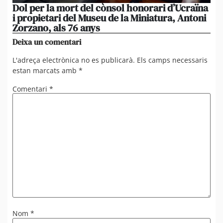
Dol per la mort del cònsol honorari d’Ucraïna
El 
i propietari del Museu de la Miniatura, Antoni
im
Zorzano, als 76 anys
Res
Deixa un comentari
L'adreça electrònica no es publicarà.
Els camps necessaris
estan marcats amb
*
Comentari
*
Nom
*