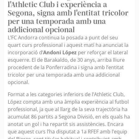
l'Athletic Club i experiència a
Segona, signa amb l'entitat tricolor
per una temporada amb una
addicional opcional
L’FC Andorra continua la posada a punt del seu
quart curs professional i aquest matí ha anunciat la
incorporació d’
Andoni López
per reforçar el lateral
esquerre. El de Barakaldo, de 30 anys, arriba lliure
procedent de la Ponferradina i signa amb l’entitat
tricolor per una temporada amb una addicional
opcional.
Format a les categories inferiors de l’Athletic Club,
López compta amb una àmplia experiència al futbol
professional, ja que al llarg de la seva trajectòria ha
acumulat 86 partits a Segona Divisió, en els quals ha
anotat un gol i ha repartit sis assistències. Encara
que aquest curs l’ha disputat a 1a RFEF amb l’equip
del Bierzo, sent titular habitual i contribuint amb