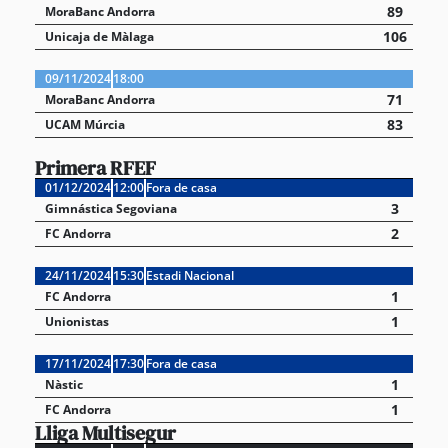
89
MoraBanc Andorra
106
Unicaja de Màlaga
09/11/2024
18:00
71
MoraBanc Andorra
83
UCAM Múrcia
Primera RFEF
01/12/2024
12:00
Fora de casa
3
Gimnástica Segoviana
2
FC Andorra
24/11/2024
15:30
Estadi Nacional
1
FC Andorra
1
Unionistas
17/11/2024
17:30
Fora de casa
1
Nàstic
1
FC Andorra
Lliga Multisegur