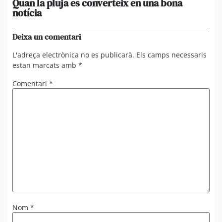
Quan la pluja es converteix en una bona
[A
notícia
in
ca
Deixa un comentari
L'adreça electrònica no es publicarà.
Els camps necessaris
estan marcats amb
*
Comentari
*
Nom
*