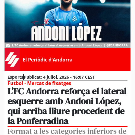
L'FC Andorra reforça el lateral esquerre amb Andoni López. | @FCANDORRA
El Periòdic d'Andorra
Esports
Publicat:
4 juliol, 2026 - 16:07 CEST
Futbol - Mercat de fixatges
L’FC Andorra reforça el lateral
esquerre amb Andoni López,
qui arriba lliure procedent de
la Ponferradina
Format a les categories inferiors de