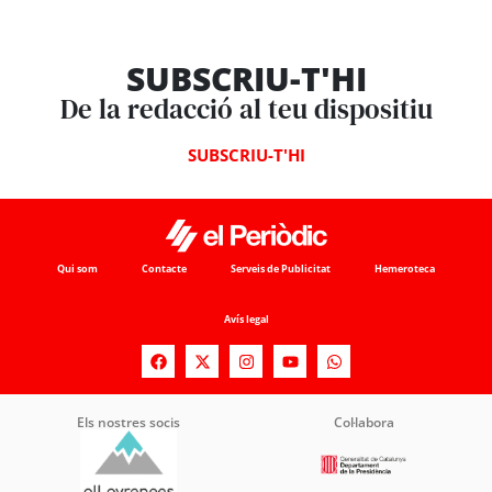
SUBSCRIU-T'HI
De la redacció al teu dispositiu
SUBSCRIU-T'HI
Qui som
Contacte
Serveis de Publicitat
Hemeroteca
Avís legal
Els nostres socis
Col·labora