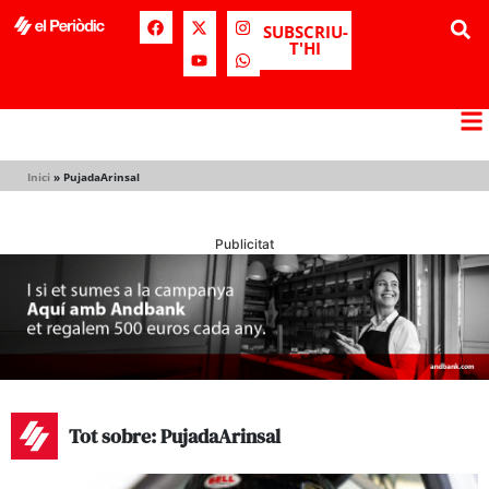
SUBSCRIU-
T'HI
Inici
»
PujadaArinsal
Publicitat
Tot sobre: PujadaArinsal