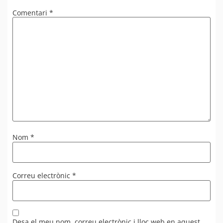
Comentari
*
Nom
*
Correu electrònic
*
Desa el meu nom, correu electrònic i lloc web en aquest