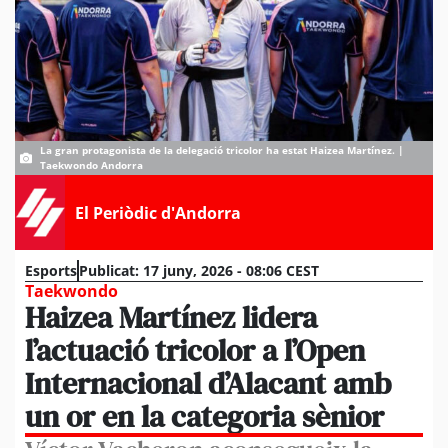
La gran protagonista de la delegació tricolor ha estat Haizea Martínez. |
Taekwondo Andorra
El Periòdic d'Andorra
Esports
Publicat:
17 juny, 2026 - 08:06 CEST
Taekwondo
Haizea Martínez lidera
l’actuació tricolor a l’Open
Internacional d’Alacant amb
un or en la categoria sènior