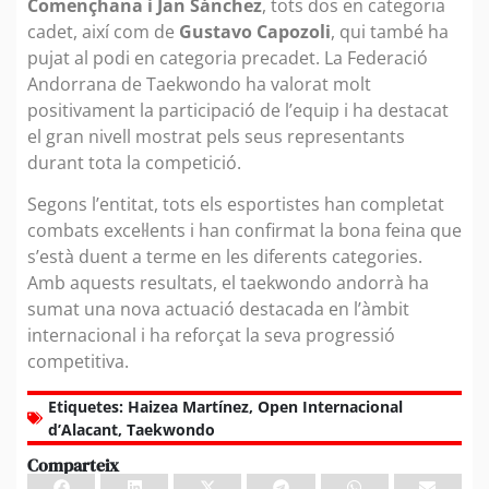
Començhana i Jan Sánchez
, tots dos en categoria
cadet, així com de
Gustavo Capozoli
, qui també ha
pujat al podi en categoria precadet. La Federació
Andorrana de Taekwondo ha valorat molt
positivament la participació de l’equip i ha destacat
el gran nivell mostrat pels seus representants
durant tota la competició.
Segons l’entitat, tots els esportistes han completat
combats excel·lents i han confirmat la bona feina que
s’està duent a terme en les diferents categories.
Amb aquests resultats, el taekwondo andorrà ha
sumat una nova actuació destacada en l’àmbit
internacional i ha reforçat la seva progressió
competitiva.
Etiquetes:
Haizea Martínez
,
Open Internacional
d’Alacant
,
Taekwondo
Comparteix