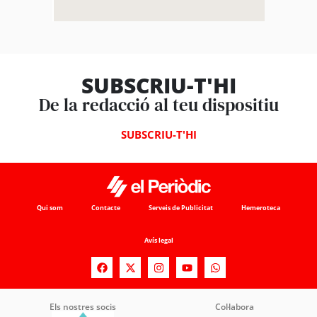
SUBSCRIU-T'HI
De la redacció al teu dispositiu
SUBSCRIU-T'HI
Qui som
Contacte
Serveis de Publicitat
Hemeroteca
Avís legal
Els nostres socis
Col·labora