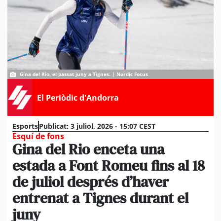
Gina del Rio, el passat juny a Tignes. | Nordic Focus
El Periòdic d'Andorra
Esports
Publicat:
3 juliol, 2026 - 15:07 CEST
Esquí de fons
Gina del Rio enceta una
estada a Font Romeu fins al 18
de juliol després d’haver
entrenat a Tignes durant el
juny