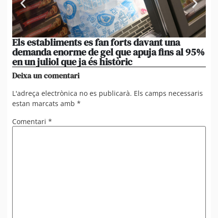
Els establiments es fan forts davant una
La
demanda enorme de gel que apuja fins al 95%
po
en un juliol que ja és històric
xi
Deixa un comentari
L'adreça electrònica no es publicarà.
Els camps necessaris
estan marcats amb
*
Comentari
*