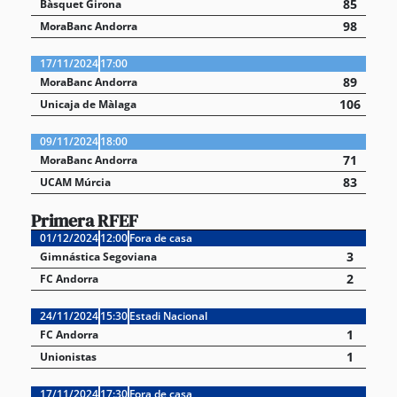
85
Bàsquet Girona
98
MoraBanc Andorra
17/11/2024
17:00
89
MoraBanc Andorra
106
Unicaja de Màlaga
09/11/2024
18:00
71
MoraBanc Andorra
83
UCAM Múrcia
Primera RFEF
01/12/2024
12:00
Fora de casa
3
Gimnástica Segoviana
2
FC Andorra
24/11/2024
15:30
Estadi Nacional
1
FC Andorra
1
Unionistas
17/11/2024
17:30
Fora de casa