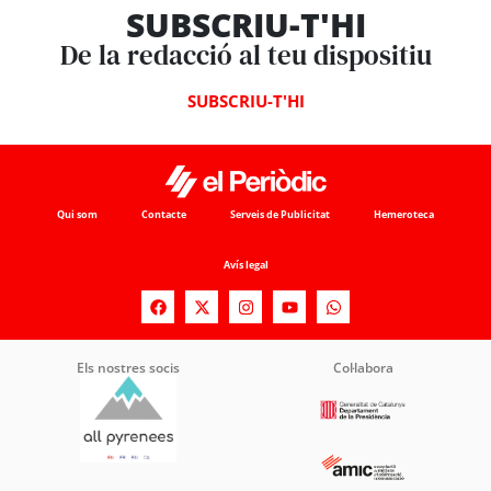
SUBSCRIU-T'HI
De la redacció al teu dispositiu
SUBSCRIU-T'HI
Qui som
Contacte
Serveis de Publicitat
Hemeroteca
Avís legal
Els nostres socis
Col·labora