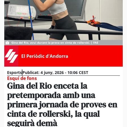
Gina del Rio, avui durant la prova en cinta de rollerski. | FAE
El Periòdic d'Andorra
Esports
Publicat:
4 juny, 2026 - 10:06 CEST
Esquí de fons
Gina del Rio enceta la
pretemporada amb una
primera jornada de proves en
cinta de rollerski, la qual
seguirà demà