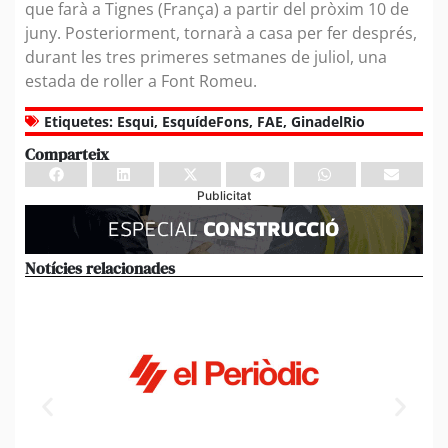
que farà a Tignes (França) a partir del pròxim 10 de
juny. Posteriorment, tornarà a casa per fer després,
durant les tres primeres setmanes de juliol, una
estada de roller a Font Romeu.
Etiquetes:
Esqui
,
EsquídeFons
,
FAE
,
GinadelRio
Comparteix
Publicitat
Notícies relacionades