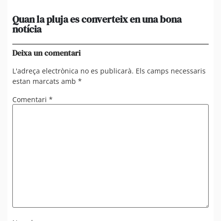
Quan la pluja es converteix en una bona
[A
notícia
in
ca
Deixa un comentari
L'adreça electrònica no es publicarà.
Els camps necessaris
estan marcats amb
*
Comentari
*