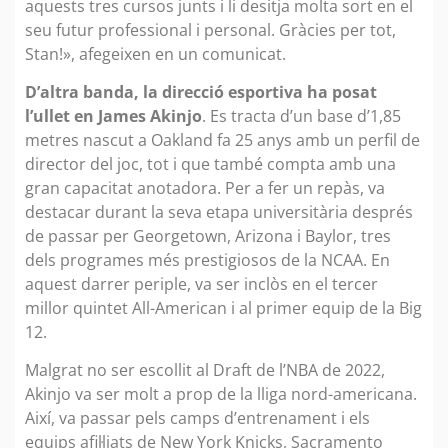
aquests tres cursos junts i li desitja molta sort en el
seu futur professional i personal. Gràcies per tot,
Stan!», afegeixen en un comunicat.
D’altra banda, la direcció esportiva ha posat
l’ullet en James Akinjo
. Es tracta d’un base d’1,85
metres nascut a Oakland fa 25 anys amb un perfil de
director del joc, tot i que també compta amb una
gran capacitat anotadora. Per a fer un repàs, va
destacar durant la seva etapa universitària després
de passar per Georgetown, Arizona i Baylor, tres
dels programes més prestigiosos de la NCAA. En
aquest darrer periple, va ser inclòs en el tercer
millor quintet All-American i al primer equip de la Big
12.
Malgrat no ser escollit al Draft de l’NBA de 2022,
Akinjo va ser molt a prop de la lliga nord-americana.
Així, va passar pels camps d’entrenament i els
equips afil·liats de New York Knicks, Sacramento