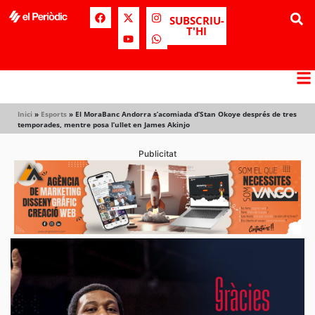
SUBSCRIU-
T'HI
Inici
»
Esports
»
El MoraBanc Andorra s’acomiada d’Stan Okoye després de tres
temporades, mentre posa l’ullet en James Akinjo
Publicitat