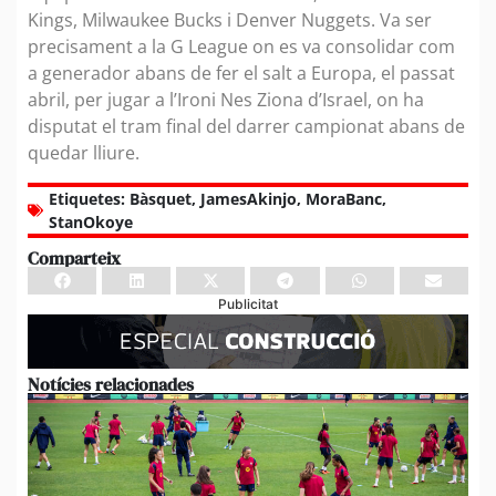
Kings, Milwaukee Bucks i Denver Nuggets. Va ser
precisament a la G League on es va consolidar com
a generador abans de fer el salt a Europa, el passat
abril, per jugar a l’Ironi Nes Ziona d’Israel, on ha
disputat el tram final del darrer campionat abans de
quedar lliure.
Etiquetes:
Bàsquet
,
JamesAkinjo
,
MoraBanc
,
StanOkoye
Comparteix
Publicitat
Notícies relacionades