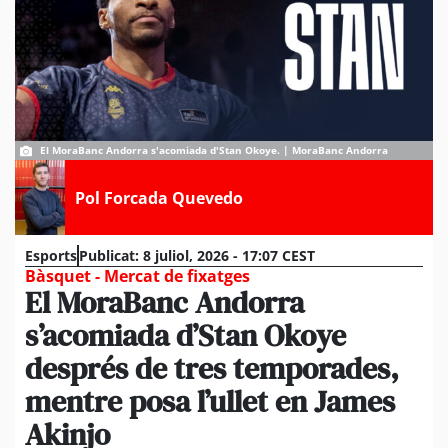
El MoraBanc Andorra s'acomiada d'Stan Okoye. | MoraBanc Andorra
Pol Forcada Quevedo
Esports
Publicat:
8 juliol, 2026 - 17:07 CEST
Bàsquet - Mercat de fixatges
El MoraBanc Andorra
s’acomiada d’Stan Okoye
després de tres temporades,
mentre posa l’ullet en James
Akinjo