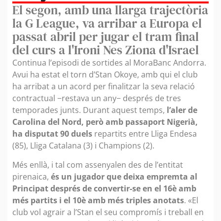
El segon, amb una llarga trajectòria
la G League, va arribar a Europa el
passat abril per jugar el tram final
del curs a l'Ironi Nes Ziona d'Israel
Continua l’episodi de sortides al MoraBanc Andorra.
Avui ha estat el torn d’Stan Okoye, amb qui el club
ha arribat a un acord per finalitzar la seva relació
contractual −restava un any− després de tres
temporades junts. Durant aquest temps,
l’aler de
Carolina del Nord, però amb passaport Nigerià,
ha disputat 90 duels
repartits entre Lliga Endesa
(85), Lliga Catalana (3) i Champions (2).
Més enllà, i tal com assenyalen des de l’entitat
pirenaica,
és un jugador que deixa empremta al
Principat després de convertir-se en el 16è amb
més partits i el 10è amb més triples anotats
. «El
club vol agrair a l’Stan el seu compromís i treball en