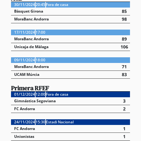
30/11/2024
20:45
Fora de casa
85
Bàsquet Girona
98
MoraBanc Andorra
17/11/2024
17:00
89
MoraBanc Andorra
106
Unicaja de Màlaga
09/11/2024
18:00
71
MoraBanc Andorra
83
UCAM Múrcia
Primera RFEF
01/12/2024
12:00
Fora de casa
3
Gimnástica Segoviana
2
FC Andorra
24/11/2024
15:30
Estadi Nacional
1
FC Andorra
1
Unionistas