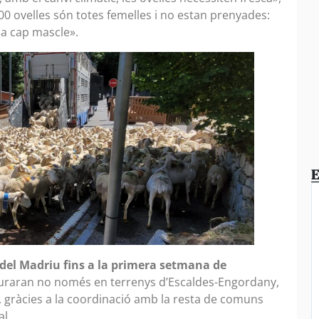
00 ovelles són totes femelles i no estan prenyades:
ja cap mascle».
E
del Madriu fins a la primera setmana de
uraran no només en terrenys d’Escaldes-Engordany,
l, gràcies a la coordinació amb la resta de comuns
l.