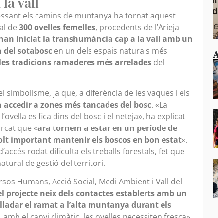
la vall
vessant els camins de muntanya ha tornat aquest
tal de
300 ovelles femelles
, procedents de l’Arieja i
han iniciat la transhumància cap a la vall amb un
a del sotabosc
en un dels espais naturals més
A
les tradicions ramaderes més arrelades
del
el simbolisme, ja que, a diferència de les vaques i els
 accedir a zones més tancades del bosc
. «La
’ovella es fica dins del bosc i el neteja», ha explicat
arcat que «
ara tornem a estar en un període de
olt important mantenir els boscos en bon estat
«.
’accés rodat dificulta els treballs forestals, fet que
tural de gestió del territori.
rsos Humans, Acció Social, Medi Ambient i Vall del
el projecte neix dels contactes establerts amb un
slladar el ramat a l’alta muntanya durant els
i, amb el canvi climàtic, les ovelles necessiten fresca»,