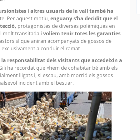
sionistes i altres usuaris de la vall també ha
te. Per aquest motiu,
enguany s’ha decidit que el
tecció,
protagonistes de diverses polèmiques en
l molt transitada i
volíem tenir totes les garanties
 pastors sí que aniran acompanyats de gossos de
ts exclusivament a conduir el ramat.
 la responsabilitat dels visitants que accedeixin a
 Gili ha recordat que «hem de cohabitar bé amb els
alment lligats i, si escau, amb morrió els gossos
alsevol incident amb el bestiar.