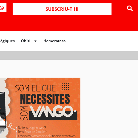
SUBSCRIU-T'HI
lògiques
Oh!si
Hemeroteca