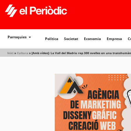
Parroquies
Política
Societat
Economia
Empresa
C
Inici
»
Cultura
»
[Amb vídeo]: La Vall del Madriu rep 300 ovelles en una transhumànc