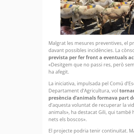
Malgrat les mesures preventives, el 
davant possibles incidències. La cònso
prevista per fer front a eventuals a
«Desitgem que no passi res, però sem
ha afegit.
La iniciativa, impulsada pel Comú d’E
Departament d’Agricultura, vol
tornar
presència d’animals formava part de
d’aquesta voluntat de recuperar la vida
animals», ha destacat Gili, qui també
nets els boscos».
El projecte podria tenir continuïtat. M