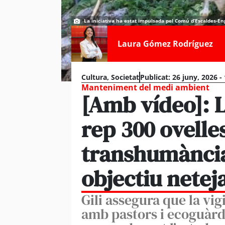
La iniciativa ha estat impulsada pel Comú d’Escaldes-En
Laura Gómez Rodríguez
Cultura
,
Societat
Publicat:
26 juny, 2026 -
Manteniment del medi ambient
[Amb vídeo]: L
rep 300 ovelle
transhumància
objectiu netej
Gili assegura que la vig
amb pastors i ecoguàrd