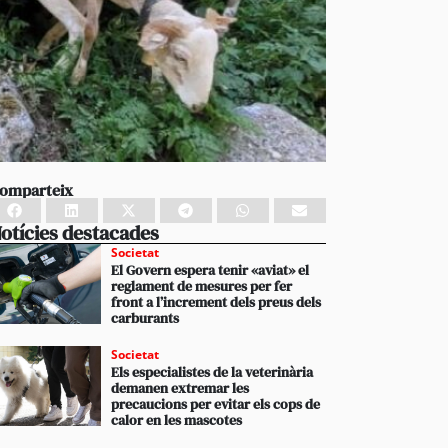
omparteix
otícies destacades
Societat
El Govern espera tenir «aviat» el
reglament de mesures per fer
front a l’increment dels preus dels
carburants
Societat
Els especialistes de la veterinària
demanen extremar les
precaucions per evitar els cops de
calor en les mascotes