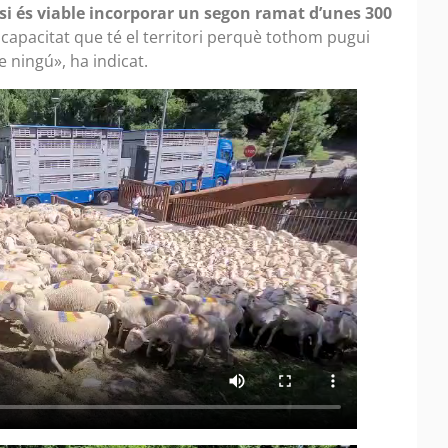
 si és viable incorporar un segon ramat d’unes 300
 capacitat que té el territori perquè tothom pugui
 ningú», ha indicat.