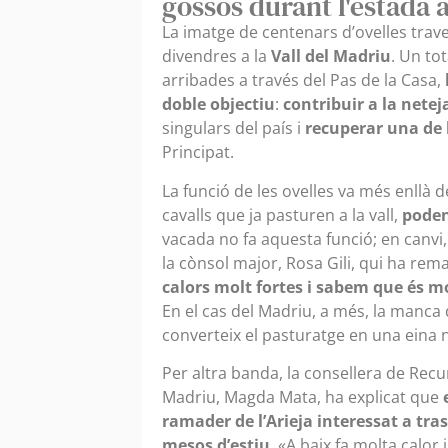
gossos durant l'estada a 
La imatge de centenars d’ovelles tra
divendres a la
Vall del Madriu
. Un to
arribades a través del Pas de la Casa,
doble objectiu
:
contribuir a la netej
singulars del país i
recuperar una de 
Principat.
La funció de les ovelles va més enllà d
cavalls que ja pasturen a la vall,
poden
vacada no fa aquesta funció; en canvi, l
la cònsol major, Rosa Gili, qui ha rem
calors molt fortes i sabem que és m
En el cas del Madriu, a més, la manca d
converteix el pasturatge en una eina na
Per altra banda, la consellera de Recu
Madriu, Magda Mata, ha explicat que
ramader de l’Arieja interessat a tra
mesos d’estiu
. «A baix fa molta calor 