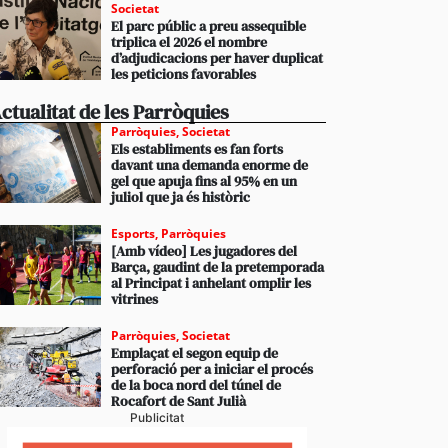
Societat
El parc públic a preu assequible
triplica el 2026 el nombre
d’adjudicacions per haver duplicat
les peticions favorables
ctualitat de les Parròquies
Parròquies
,
Societat
Els establiments es fan forts
davant una demanda enorme de
gel que apuja fins al 95% en un
juliol que ja és històric
Esports
,
Parròquies
[Amb vídeo] Les jugadores del
Barça, gaudint de la pretemporada
al Principat i anhelant omplir les
vitrines
Parròquies
,
Societat
Emplaçat el segon equip de
perforació per a iniciar el procés
de la boca nord del túnel de
Rocafort de Sant Julià
Publicitat