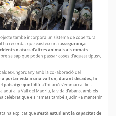
projecte també incorpora un sistema de cobertura
l ha recordat que existeix una a
ssegurança
ccidents o atacs d’altres animals als ramats
.
pre se sap que poden passar coses d’aquest tipus»,
scaldes-Engordany amb la col·laboració del
 a portar vida a una vall on, durant dècades, la
l paisatge quotidià
. «Tot això s’emmarca dins
 aquí a la Vall del Madriu, la vida d’abans, amb els
 ha celebrat que els ramats també ajudin «a mantenir
ata ha explicat que
s’està estudiant la capacitat de