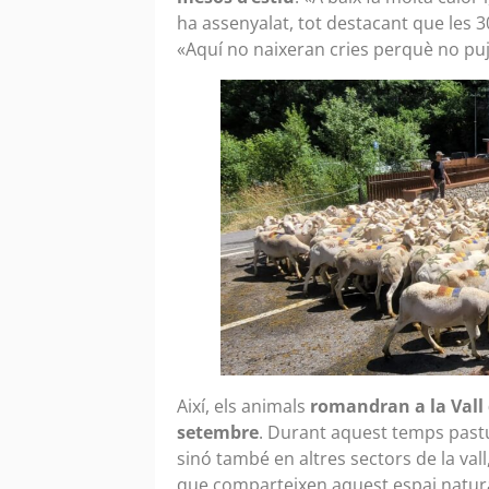
ha assenyalat, tot destacant que les 3
«Aquí no naixeran cries perquè no pu
Així, els animals
romandran a la Vall 
setembre
. Durant aquest temps past
sinó també en altres sectors de la val
que comparteixen aquest espai natura