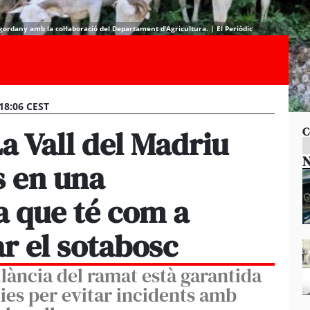
gordany amb la col·laboració del Departament d’Agricultura. | El Periòdic
 18:06 CEST
a Vall del Madriu
C
N
s en una
 que té com a
ar el sotabosc
ilància del ramat està garantida
ies per evitar incidents amb