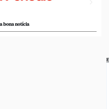
a bona notícia
[Amb 
acomp
E