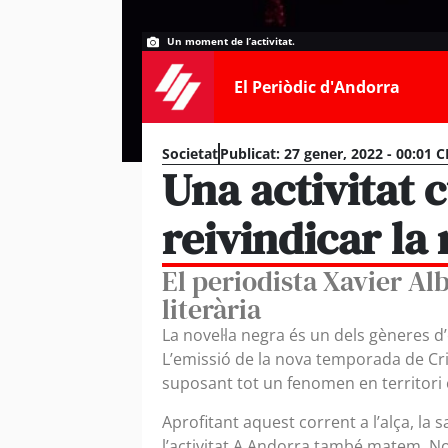
Un moment de l’activitat.
El Periòdic d'Andorra
Societat
Publicat:
27 gener, 2022 - 00:01 C
Una activitat 
reivindicar la 
El periodista Xavier Al
literària
La novel·la negra és un dels gèneres 
L’emissió de la nova temporada de Cr
suposant tot un fenomen en territori 
Aprofitant aquest corrent a l’alça, la s
l’activitat A Andorra també matem. Nov