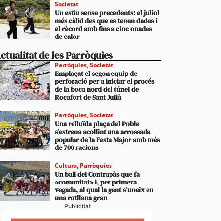
Societat
Un estiu sense precedents: el juliol
més càlid des que es tenen dades i
el rècord amb fins a cinc onades
de calor
ctualitat de les Parròquies
Parròquies
,
Societat
Emplaçat el segon equip de
perforació per a iniciar el procés
de la boca nord del túnel de
Rocafort de Sant Julià
Parròquies
,
Societat
Una relluïda plaça del Poble
s’estrena acollint una arrossada
popular de la Festa Major amb més
de 700 racions
Cultura
,
Parròquies
Un ball del Contrapàs que fa
«comunitat» i, per primera
vegada, al qual la gent s’uneix en
una rotllana gran
Publicitat