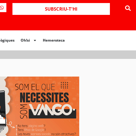
ues
Oh!si
Hemeroteca
SUBSCRIU-T'HI
lògiques
Oh!si
Hemeroteca