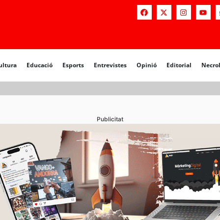
a
Educació
Esports
Entrevistes
Opinió
Editorial
Necrològiq
ultura
Educació
Esports
Entrevistes
Opinió
Editorial
Necro
Publicitat