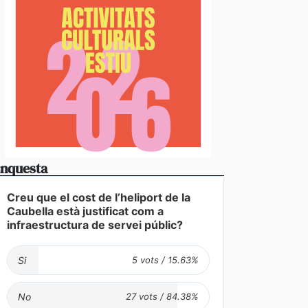
vídeos] L’arribada d’una esperada i intensa tempesta
anyada de calamarsa no dona treva
nquesta
Creu que el cost de l’heliport de la
Caubella està justificat com a
infraestructura de servei públic?
Si
No