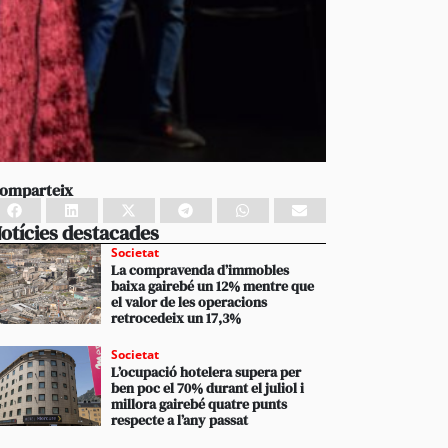
omparteix
otícies destacades
Societat
La compravenda d’immobles
baixa gairebé un 12% mentre que
el valor de les operacions
retrocedeix un 17,3%
Societat
L’ocupació hotelera supera per
ben poc el 70% durant el juliol i
millora gairebé quatre punts
respecte a l’any passat