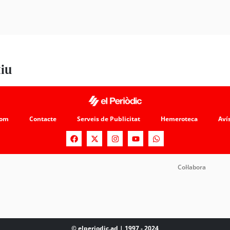
tiu
som
Contacte
Serveis de Publicitat
Hemeroteca
Avís
Col·labora
© elperiodic.ad | 1997 - 2024