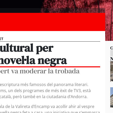
ET
cultural per
C
novel·la negra
N
bert va moderar la trobada
d’escriptura més famosos del panorama literari.
ims, un dels programes de més èxit de TV3, està
català, però també en la ciutadania d’Andorra.
ala de la Valireta d’Encamp va acollir ahir al vespre
el·la negra feta a casa, una iniciativa que s’emmarca