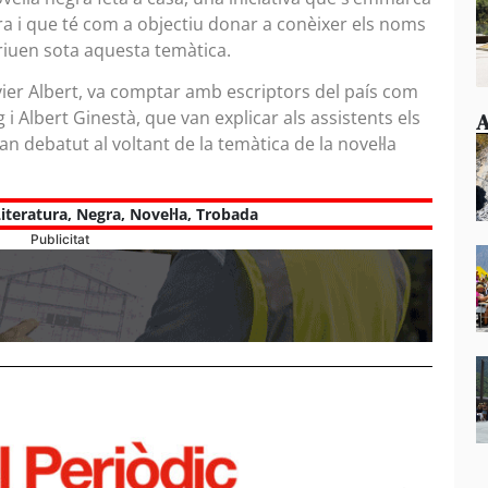
ra i que té com a objectiu donar a conèixer els noms
criuen sota aquesta temàtica.
avier Albert, va comptar amb escriptors del país com
i Albert Ginestà, que van explicar als assistents els
A
an debatut al voltant de la temàtica de la novel·la
iteratura
,
Negra
,
Novel·la
,
Trobada
Publicitat