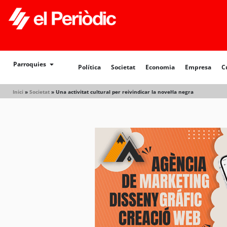
Política
Societat
Economia
Empresa
Cultur
Parroquies
Política
Societat
Economia
Empresa
C
Inici
»
Societat
»
Una activitat cultural per reivindicar la novel·la negra