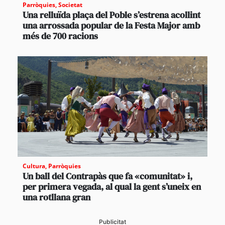
Parròquies
,
Societat
Una relluïda plaça del Poble s’estrena acollint
una arrossada popular de la Festa Major amb
més de 700 racions
Cultura
,
Parròquies
Un ball del Contrapàs que fa «comunitat» i,
per primera vegada, al qual la gent s’uneix en
una rotllana gran
Publicitat