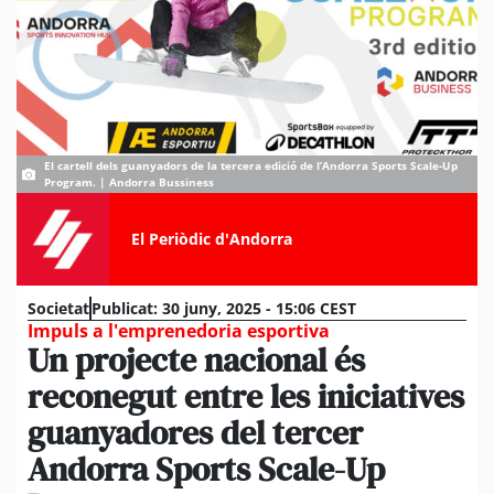
El cartell dels guanyadors de la tercera edició de l’Andorra Sports Scale-Up
Program. | Andorra Bussiness
El Periòdic d'Andorra
Societat
Publicat:
30 juny, 2025 - 15:06 CEST
Impuls a l'emprenedoria esportiva
Un projecte nacional és
reconegut entre les iniciatives
guanyadores del tercer
Andorra Sports Scale-Up