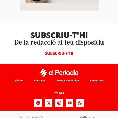
SUBSCRIU-T'HI
De la redacció al teu dispositiu
SUBSCRIU-T'HI
Qui som
Contacte
Serveis de Publicitat
Hemeroteca
Avís legal
Els nostres socis
Col·labora