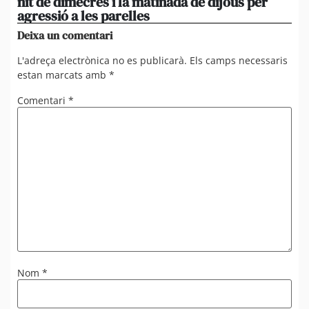
nit de dimecres i la matinada de dijous per
de
agressió a les parelles
pr
Deixa un comentari
L'adreça electrònica no es publicarà.
Els camps necessaris
estan marcats amb
*
Comentari
*
Nom
*