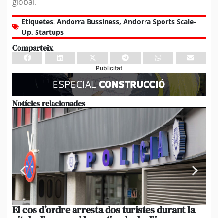
global.
Etiquetes:
Andorra Bussiness
,
Andorra Sports Scale-
Up
,
Startups
Comparteix
Publicitat
Notícies relacionades
El cos d’ordre arresta dos turistes durant la
El