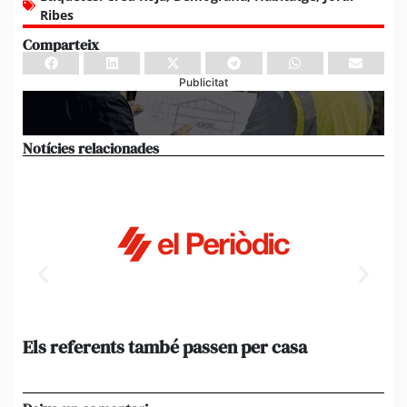
Ribes
Comparteix
Publicitat
Notícies relacionades
Els referents també passen per casa
El
de
en 