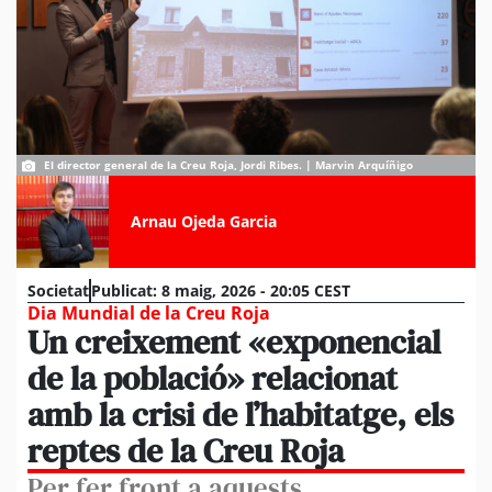
El director general de la Creu Roja, Jordi Ribes. | Marvin Arquíñigo
Arnau Ojeda Garcia
Societat
Publicat:
8 maig, 2026 - 20:05 CEST
Dia Mundial de la Creu Roja
Un creixement «exponencial
de la població» relacionat
amb la crisi de l’habitatge, els
reptes de la Creu Roja
Per fer front a aquests