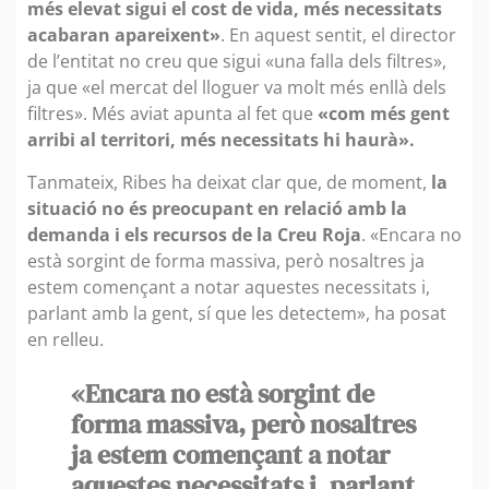
més elevat sigui el cost de vida, més necessitats
acabaran apareixent»
. En aquest sentit, el director
de l’entitat no creu que sigui «una falla dels filtres»,
ja que «el mercat del lloguer va molt més enllà dels
filtres». Més aviat apunta al fet que
«com més gent
arribi al territori, més necessitats hi haurà».
Tanmateix, Ribes ha deixat clar que, de moment,
la
situació no és preocupant en relació amb la
demanda i els recursos de la Creu Roja
. «Encara no
està sorgint de forma massiva, però nosaltres ja
estem començant a notar aquestes necessitats i,
parlant amb la gent, sí que les detectem», ha posat
en relleu.
«Encara no està sorgint de
forma massiva, però nosaltres
ja estem començant a notar
aquestes necessitats i, parlant