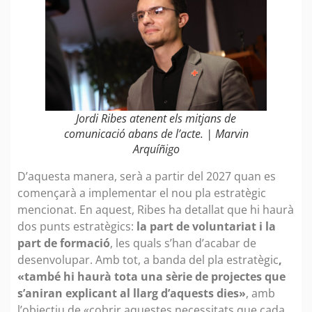
Jordi Ribes atenent els mitjans de
comunicació abans de l’acte. | Marvin
Arquíñigo
D’aquesta manera, serà a partir del 2027 quan es
començarà a implementar el nou pla estratègic
mencionat. En aquest, Ribes ha detallat que hi haurà
dos punts estratègics:
la part de voluntariat i la
part de formació
, les quals s’han d’acabar de
desenvolupar. Amb tot, a banda del pla estratègic
,
«també hi haurà tota una sèrie de projectes que
s’aniran explicant al llarg d’aquests dies»
, amb
l’objectiu de «cobrir aquestes necessitats que cada