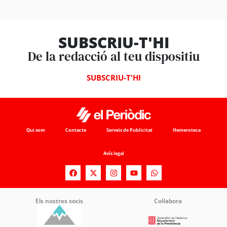
SUBSCRIU-T'HI
De la redacció al teu dispositiu
SUBSCRIU-T'HI
Qui som
Contacte
Serveis de Publicitat
Hemeroteca
Avís legal
Els nostres socis
Col·labora