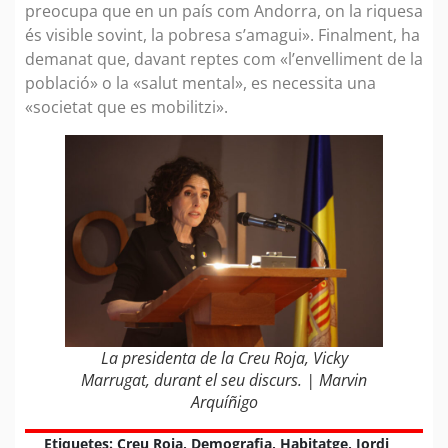
preocupa que en un país com Andorra, on la riquesa
és visible sovint, la pobresa s’amagui». Finalment, ha
demanat que, davant reptes com «l’envelliment de la
població» o la «salut mental», es necessita una
«societat que es mobilitzi».
La presidenta de la Creu Roja, Vicky
Marrugat, durant el seu discurs. | Marvin
Arquíñigo
Etiquetes:
Creu Roja
,
Demografia
,
Habitatge
,
Jordi