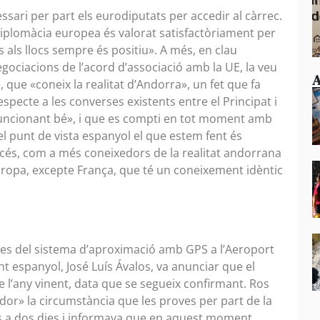
ssari per part els eurodiputats per accedir al càrrec.
plomàcia europea és valorat satisfactòriament per
ts als llocs sempre és positiu». A més, en clau
gociacions de l’acord d’associació amb la UE, la veu
A
 que «coneix la realitat d’Andorra», un fet que fa
specte a les converses existents entre el Principat i
 funcionant bé», i que es compti en tot moment amb
el punt de vista espanyol el que estem fent és
és, com a més coneixedors de la realitat andorrana
uropa, excepte França, que té un coneixement idèntic
oves del sistema d’aproximació amb GPS a l’Aeroport
t espanyol, José Luís Ávalos, va anunciar que el
e l’any vinent, data que se segueix confirmant. Ros
dor» la circumstància que les proves per part de la
es a dos dies i informava que en aquest moment