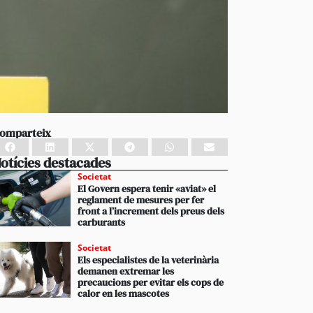
omparteix
otícies destacades
Societat
El Govern espera tenir «aviat» el
reglament de mesures per fer
front a l’increment dels preus dels
carburants
Societat
Els especialistes de la veterinària
demanen extremar les
precaucions per evitar els cops de
calor en les mascotes