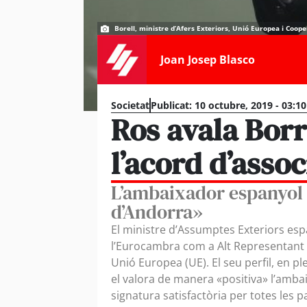
Borell, ministre d’Afers Exteriors, Unió Europea i Coope
Joan Josep Blasco
Societat
Publicat:
10 octubre, 2019 - 03:1
Ros avala Borr
l’acord d’assoc
L’ambaixador espanyol v
d’Andorra»
El ministre d’Assumptes Exteriors espa
l’Eurocambra com a Alt Representant d
Unió Europea (UE). El seu perfil, en p
el valora de manera «positiva» l’amba
signatura satisfactòria per totes les p