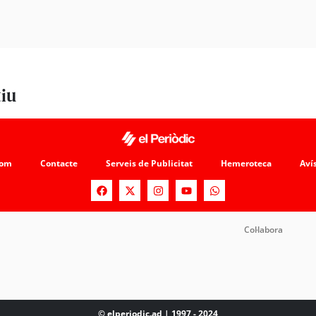
tiu
som
Contacte
Serveis de Publicitat
Hemeroteca
Avís
Col·labora
© elperiodic.ad | 1997 - 2024