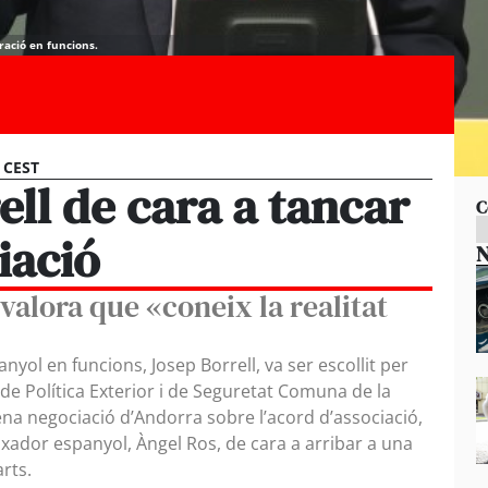
ració en funcions.
0 CEST
ell de cara a tancar
C
iació
N
alora que «coneix la realitat
nyol en funcions, Josep Borrell, va ser escollit per
e Política Exterior i de Seguretat Comuna de la
lena negociació d’Andorra sobre l’acord d’associació,
ixador espanyol, Àngel Ros, de cara a arribar a una
arts.