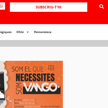
ues
Oh!si
Hemeroteca
SUBSCRIU-T'HI
lògiques
Oh!si
Hemeroteca