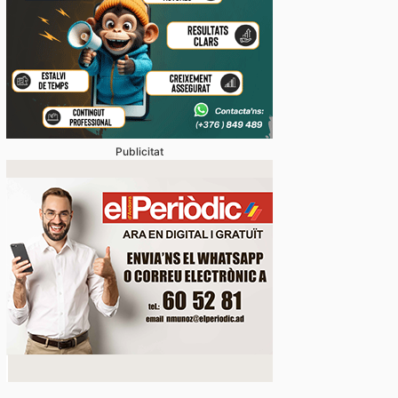
stabliments es fan forts davant una demanda enorme 
 en un juliol que ja és històric
Publicitat