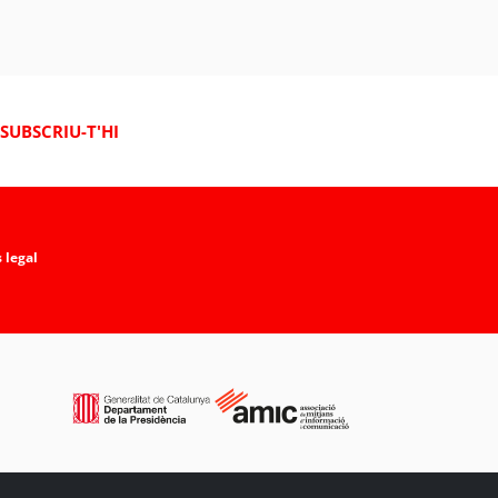
SUBSCRIU-T'HI
 legal