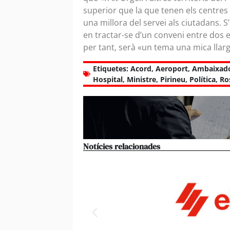
superior que la que tenen els centres 
una millora del servei als ciutadans. S’
en tractar-se d’un conveni entre dos e
per tant, serà «un tema una mica llarg
Etiquetes:
Acord
,
Aeroport
,
Ambaixad
Hospital
,
Ministre
,
Pirineu
,
Política
,
Ro
Notícies relacionades