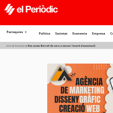
Política
Societat
Economia
Empresa
Cultur
Parroquies
Política
Societat
Economia
Empresa
C
Inici
»
Societat
»
Ros avala Borrell de cara a tancar l’acord d’associació