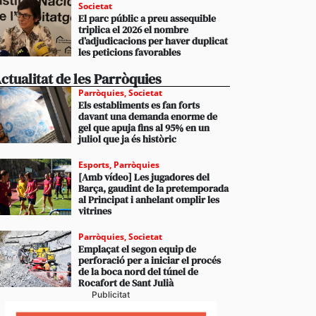
Societat
El parc públic a preu assequible
triplica el 2026 el nombre
d’adjudicacions per haver duplicat
les peticions favorables
ctualitat de les Parròquies
Parròquies
,
Societat
Els establiments es fan forts
davant una demanda enorme de
gel que apuja fins al 95% en un
juliol que ja és històric
Esports
,
Parròquies
[Amb vídeo] Les jugadores del
Barça, gaudint de la pretemporada
al Principat i anhelant omplir les
vitrines
Parròquies
,
Societat
Emplaçat el segon equip de
perforació per a iniciar el procés
de la boca nord del túnel de
Rocafort de Sant Julià
Publicitat