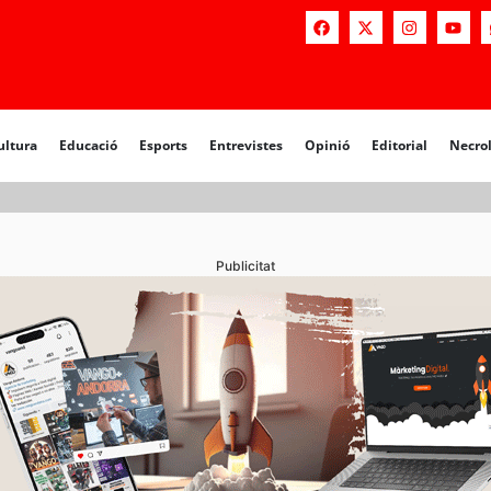
a
Educació
Esports
Entrevistes
Opinió
Editorial
Necrològiq
ultura
Educació
Esports
Entrevistes
Opinió
Editorial
Necro
Publicitat