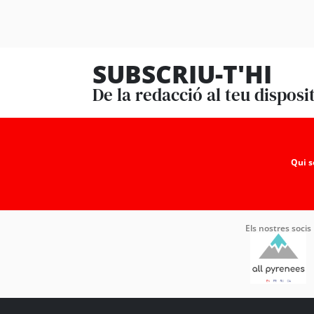
SUBSCRIU-T'HI
De la redacció al teu disposi
Qui 
Els nostres socis