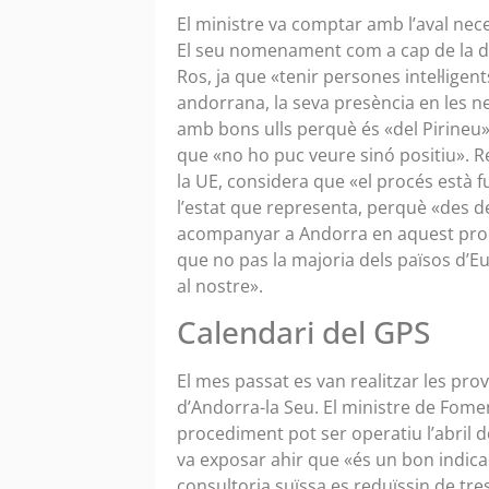
El ministre va comptar amb l’aval nece
El seu nomenament com a cap de la di
Ros, ja que «tenir persones intel·ligen
andorrana, la seva presència en les ne
amb bons ulls perquè és «del Pirineu»,
que «no ho puc veure sinó positiu». Re
la UE, considera que «el procés està
l’estat que representa, perquè «des d
acompanyar a Andorra en aquest proc
que no pas la majoria dels països d’E
al nostre».
Calendari del GPS
El mes passat es van realitzar les pr
d’Andorra-la Seu. El ministre de Fomen
procediment pot ser operatiu l’abril d
va exposar ahir que «és un bon indica
consultoria suïssa es reduïssin de tr