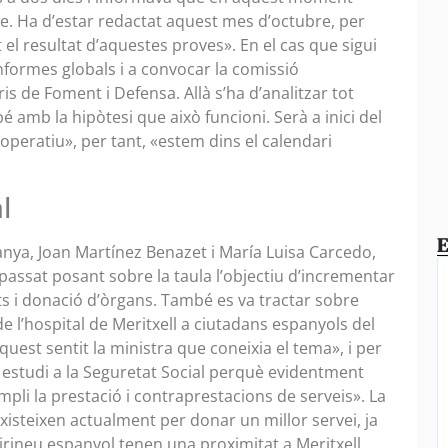
me. Ha d’estar redactat aquest mes d’octubre, per
el resultat d’aquestes proves». En el cas que sigui
informes globals i a convocar la comissió
ris de Foment i Defensa. Allà s’ha d’analitzar tot
é amb la hipòtesi que això funcioni. Serà a inici del
 operatiu», per tant, «estem dins el calendari
l
E
anya, Joan Martínez Benazet i María Luisa Carcedo,
passat posant sobre la taula l’objectiu d’incrementar
ts i donació d’òrgans. També es va tractar sobre
e l’hospital de Meritxell a ciutadans espanyols del
 aquest sentit la ministra que coneixia el tema», i per
estudi a la Seguretat Social perquè evidentment
pli la prestació i contraprestacions de serveis». La
xisteixen actualment per donar un millor servei, ja
l Pirineu espanyol tenen una proximitat a Meritxell