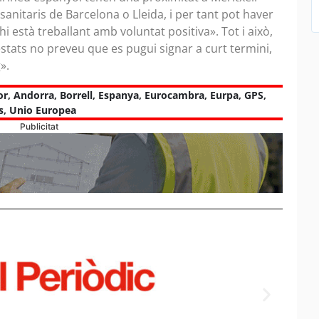
sanitaris de Barcelona o Lleida, i per tant pot haver
hi està treballant amb voluntat positiva». Tot i això,
stats no preveu que es pugui signar a curt termini,
».
or
,
Andorra
,
Borrell
,
Espanya
,
Eurocambra
,
Eurpa
,
GPS
,
s
,
Unio Europea
Publicitat