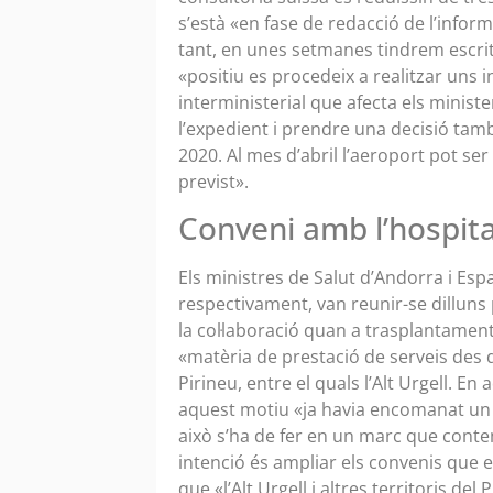
s’està «en fase de redacció de l’infor
tant, en unes setmanes tindrem escrit 
«positiu es procedeix a realitzar uns 
interministerial que afecta els ministe
l’expedient i prendre una decisió tamb
2020. Al mes d’abril l’aeroport pot ser
previst».
Conveni amb l’hospita
Els ministres de Salut d’Andorra i Esp
respectivament, van reunir-se dilluns 
la col·laboració quan a trasplantamen
«matèria de prestació de serveis des d
Pirineu, entre el quals l’Alt Urgell. En
aquest motiu «ja havia encomanat un 
això s’ha de fer en un marc que contem
intenció és ampliar els convenis que e
que «l’Alt Urgell i altres territoris de