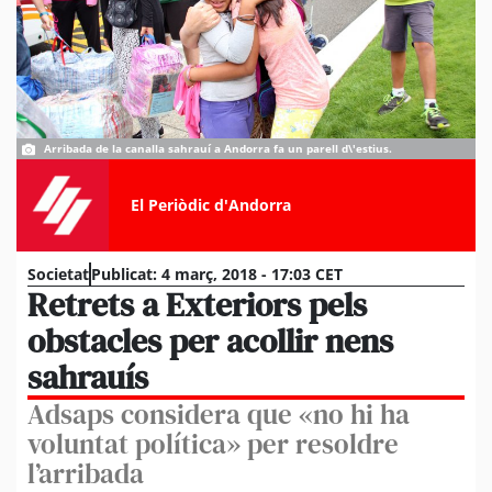
Arribada de la canalla sahrauí a Andorra fa un parell d\'estius.
El Periòdic d'Andorra
Societat
Publicat:
4 març, 2018 - 17:03 CET
Retrets a Exteriors pels
obstacles per acollir nens
sahrauís
Adsaps considera que «no hi ha
voluntat política» per resoldre
l’arribada