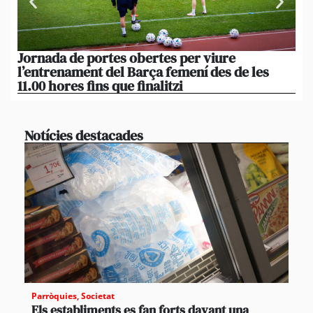
Jornada de portes obertes per viure
La
l’entrenament del Barça femení des de les
tu
11.00 hores fins que finalitzi
que
Notícies destacades
Parròquies
,
Societat
Els establiments es fan forts davant una