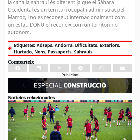
la canalla sahrauí és diferent ja que el Sàhara
Occidental és un territori ocupat i administrat pel
Marroc, i no és reconegut internacionalment com
un estat. L’ONU el reconeix com un territori no
autònom.
Etiquetes:
Adsaps
,
Andorra
,
Dificultats
,
Exteriors
,
Hurtado
,
Nens
,
Passaports
,
Sahrauis
Comparteix
Publicitat
Notícies relacionades