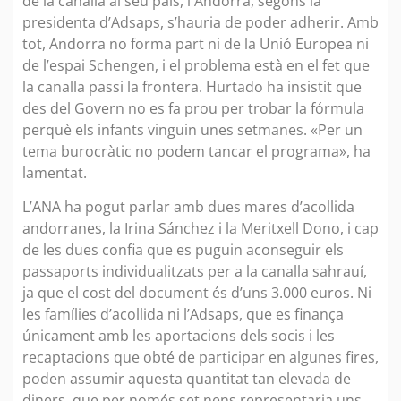
de la canalla al seu país, i Andorra, segons la
presidenta d’Adsaps, s’hauria de poder adherir. Amb
tot, Andorra no forma part ni de la Unió Europea ni
de l’espai Schengen, i el problema està en el fet que
la canalla passi la frontera. Hurtado ha insistit que
des del Govern no es fa prou per trobar la fórmula
perquè els infants vinguin unes setmanes. «Per un
tema burocràtic no podem tancar el programa», ha
lamentat.
L’ANA ha pogut parlar amb dues mares d’acollida
andorranes, la Irina Sánchez i la Meritxell Dono, i cap
de les dues confia que es puguin aconseguir els
passaports individualitzats per a la canalla sahrauí,
ja que el cost del document és d’uns 3.000 euros. Ni
les famílies d’acollida ni l’Adsaps, que es finança
únicament amb les aportacions dels socis i les
recaptacions que obté de participar en algunes fires,
poden assumir aquesta quantitat tan elevada de
diners, que per només set nens representaria uns