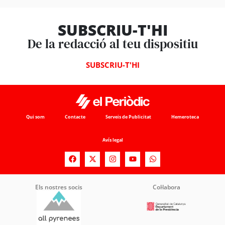
SUBSCRIU-T'HI
De la redacció al teu dispositiu
SUBSCRIU-T'HI
Qui som
Contacte
Serveis de Publicitat
Hemeroteca
Avís legal
Els nostres socis
Col·labora