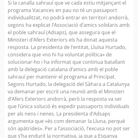
Si la canalla sahrauí que ve cada estiu mitjançant el
programa Vacances en pau no té un passaport
individualitzat, no podrà entrar en territori andorrà,
segons ha explicat l’Associació d’amics solidaris amb
el poble sahrauí (Adsaps), que assegura que el
Ministeri d’Afers Exteriors els ha donat aquesta
resposta. La presidenta de l’entitat, Lluïsa Hurtado,
considera que «no hi ha voluntat política» de
solucionar-ho i ha informat que continua batallant
amb la delegació catalana d’amics amb el poble
sahrauí per mantenir el programa al Principat.
Segons Hurtado, la delegació del Sàhara a Catalunya
va demanar per escrit una reunió amb el Ministeri
d’Afers Exteriors andorrà, però la resposta va ser
que l’única solució és expedir passaports individuals
per als nens i nenes. La presidenta d’Adsaps
argumenta que «és com demanar la Lluna, perquè
són apàtrides». Per a l’associació, l’excusa no pot ser
que s’ha endurit la normativa, ja que a Espanya