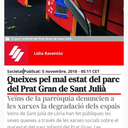
El parc infantil del Prat Gran de Sant Julià.
Lídia Raventós
Societat
Publicat:
5 novembre, 2018 - 05:11 CET
Queixes pel mal estat del parc
del Prat Gran de Sant Julià
Veïns de la parròquia denuncien a
les xarxes la degradació dels espais
Veïns de Sant Julià de Lòria han fet públiques les
seves queixes a través de les xarxes socials sobre el
mal estat del parc infantil del Prat Gran. Les