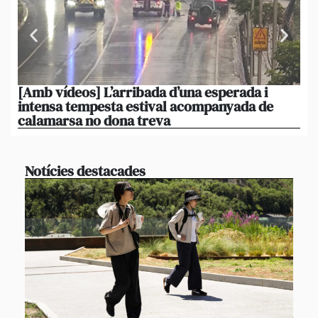
[Amb vídeos] L’arribada d’una esperada i
El 
intensa tempesta estival acompanyada de
20
calamarsa no dona treva
du
Notícies destacades