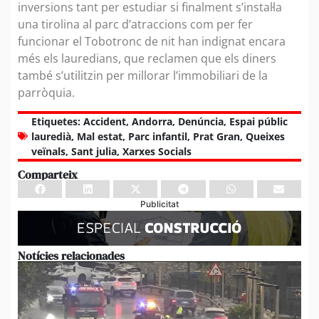
inversions tant per estudiar si finalment s’instal·la
una tirolina al parc d’atraccions com per fer
funcionar el Tobotronc de nit han indignat encara
més els lauredians, que reclamen que els diners
també s’utilitzin per millorar l’immobiliari de la
parròquia.
Etiquetes:
Accident
,
Andorra
,
Denúncia
,
Espai públic
lauredià
,
Mal estat
,
Parc infantil
,
Prat Gran
,
Queixes
veïnals
,
Sant julia
,
Xarxes Socials
Comparteix
Publicitat
Notícies relacionades