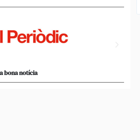
a bona notícia
[Amb 
acomp