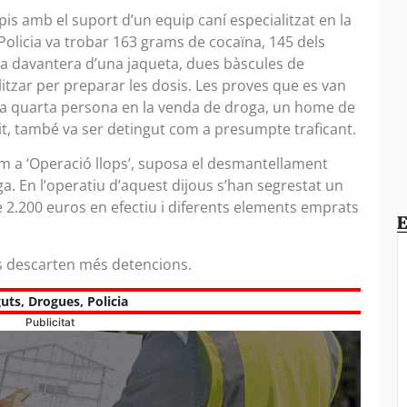
l pis amb el suport d’un equip caní especialitzat en la
 Policia va trobar 163 grams de cocaïna, 145 dels
aca davantera d’una jaqueta, dues bàscules de
litzar per preparar les dosis. Les proves que es van
una quarta persona en la venda de droga, un home de
nit, també va ser detingut com a presumpte traficant.
m a ‘Operació llops’, suposa el desmantellament
. En l’operatiu d’aquest dijous s’han segrestat un
 2.200 euros en efectiu i diferents elements emprats
E
es descarten més detencions.
guts
,
Drogues
,
Policia
Publicitat