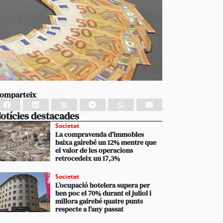
omparteix
otícies destacades
Societat
La compravenda d’immobles
baixa gairebé un 12% mentre que
el valor de les operacions
retrocedeix un 17,3%
Societat
L’ocupació hotelera supera per
ben poc el 70% durant el juliol i
millora gairebé quatre punts
respecte a l’any passat