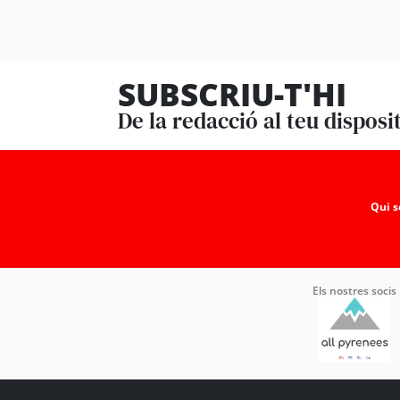
SUBSCRIU-T'HI
De la redacció al teu disposi
Qui 
Els nostres socis