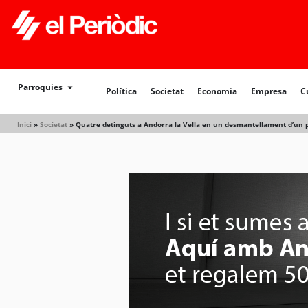
Política
Societat
Economia
Empresa
Cultur
Parroquies
Política
Societat
Economia
Empresa
C
Inici
»
Societat
»
Quatre detinguts a Andorra la Vella en un desmantellament d’un 