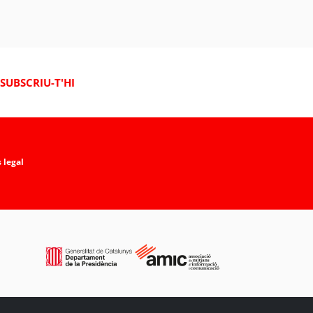
SUBSCRIU-T'HI
 legal