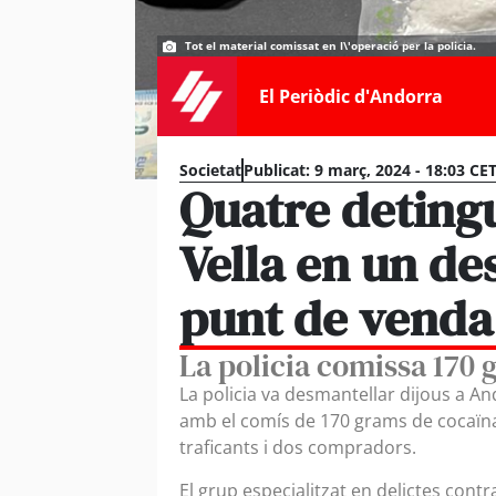
Tot el material comissat en l\'operació per la policia.
El Periòdic d'Andorra
Societat
Publicat:
9 març, 2024 - 18:03 CE
Quatre detingu
Vella en un d
punt de venda
La policia comissa 170 
La policia va desmantellar dijous a A
amb el comís de 170 grams de cocaïna
traficants i dos compradors.
El grup especialitzat en delictes contra 