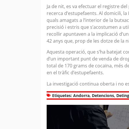
Ja de nit, es va efectuar el registre de
recerca d’estupefaents. Al domicili, la
quals amagats a l’interior de la butx
precisió i estris que s’acostumen a uti
recollir apuntaven a la implicació d’
42 anys que, prop de les dotze de la 
Aquesta operació, que s’ha batejat co
d’un important punt de venda de droga
total de 170 grams de cocaïna, més de
en el tràfic d’estupefaents.
La investigació continua oberta i no 
Etiquetes:
Andorra
,
Detencions
,
Detin