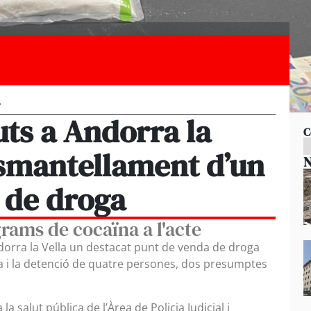
T
ts a Andorra la
C
esmantellament d’un
N
 de droga
grams de cocaïna a l'acte
ndorra la Vella un destacat punt de venda de droga
 i la detenció de quatre persones, dos presumptes
la salut pública de l’Àrea de Policia Judicial i