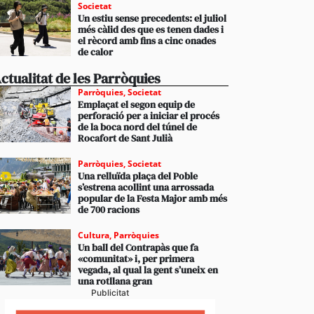
Societat
Un estiu sense precedents: el juliol
més càlid des que es tenen dades i
el rècord amb fins a cinc onades
de calor
ctualitat de les Parròquies
Parròquies
,
Societat
Emplaçat el segon equip de
perforació per a iniciar el procés
de la boca nord del túnel de
Rocafort de Sant Julià
Parròquies
,
Societat
Una relluïda plaça del Poble
s’estrena acollint una arrossada
popular de la Festa Major amb més
de 700 racions
Cultura
,
Parròquies
Un ball del Contrapàs que fa
«comunitat» i, per primera
vegada, al qual la gent s’uneix en
una rotllana gran
Publicitat