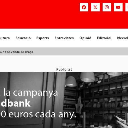
a
Educació
Esports
Entrevistes
Opinió
Editorial
Necrològiq
ultura
Educació
Esports
Entrevistes
Opinió
Editorial
Necro
punt de venda de droga
Publicitat