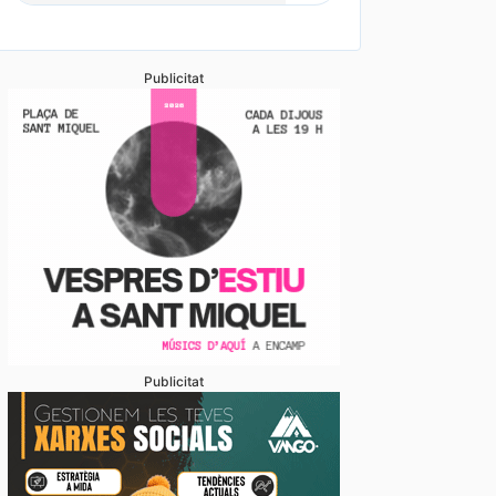
Publicitat
vídeos] L’arribada d’una esperada i intensa tempesta
anyada de calamarsa no dona treva
Publicitat