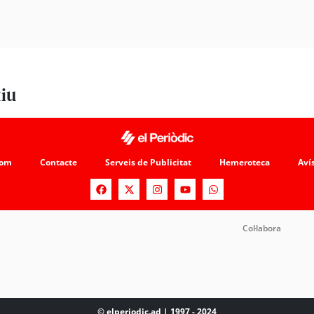
tiu
som
Contacte
Serveis de Publicitat
Hemeroteca
Avís
Col·labora
© elperiodic.ad | 1997 - 2024