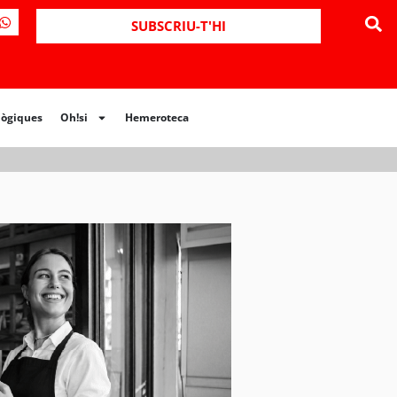
ues
Oh!si
Hemeroteca
SUBSCRIU-T'HI
lògiques
Oh!si
Hemeroteca