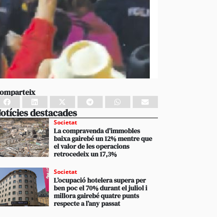
omparteix
otícies destacades
Societat
La compravenda d’immobles
baixa gairebé un 12% mentre que
el valor de les operacions
retrocedeix un 17,3%
Societat
L’ocupació hotelera supera per
ben poc el 70% durant el juliol i
millora gairebé quatre punts
respecte a l’any passat