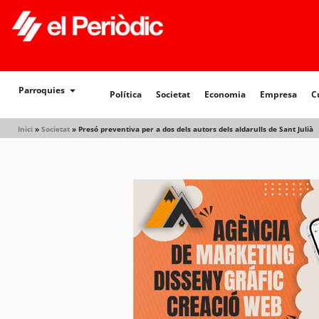
Política
Societat
Economia
Empresa
Cultur
Parroquies
Política
Societat
Economia
Empresa
C
Inici
»
Societat
»
Presó preventiva per a dos dels autors dels aldarulls de Sant Julià