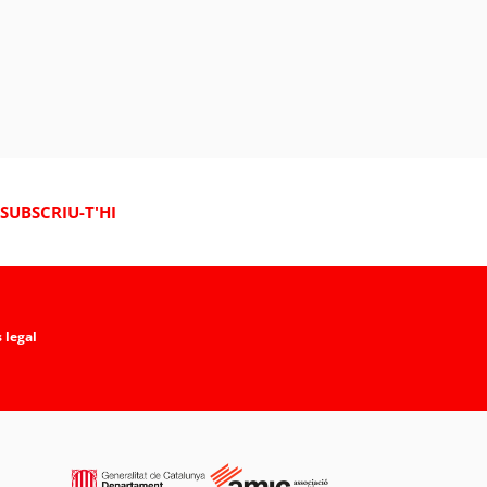
anyada de calamarsa no dona treva
SUBSCRIU-T'HI
 legal