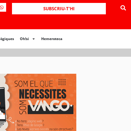
ues
Oh!si
Hemeroteca
SUBSCRIU-T'HI
lògiques
Oh!si
Hemeroteca