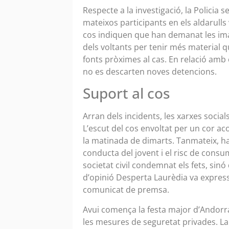
Respecte a la investigació, la Policia s
mateixos participants en els aldarulls 
cos indiquen que han demanat les ima
dels voltants per tenir més material q
fonts pròximes al cas. En relació amb el
no es descarten noves detencions.
Suport al cos
Arran dels incidents, les xarxes social
L’escut del cos envoltat per un cor a
la matinada de dimarts. Tanmateix, han
conducta del jovent i el risc de consu
societat civil condemnat els fets, sinó
d’opinió Desperta Laurèdia va expressa
comunicat de premsa.
Avui comença la festa major d’Andorra 
les mesures de seguretat privades. La