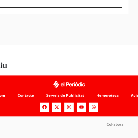
acomp
tiu
som
Contacte
Serveis de Publicitat
Hemeroteca
Avís
Col·labora