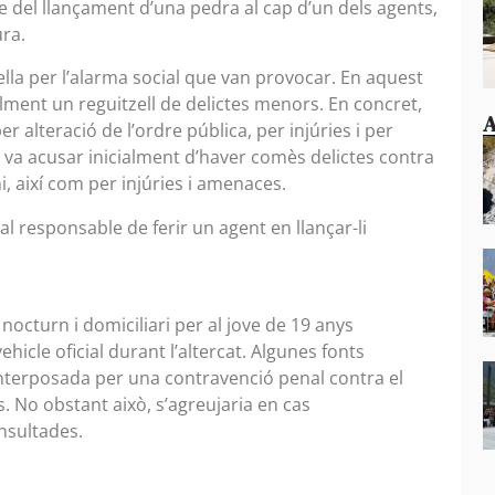
le del llançament d’una pedra al cap d’un dels agents,
ra.
ella per l’alarma social que van provocar. En aquest
alment un reguitzell de delictes menors. En concret,
A
r alteració de l’ordre pública, per injúries i per
ls va acusar inicialment d’haver comès delictes contra
ni, així com per injúries i amenaces.
r al responsable de ferir un agent en llançar-li
 nocturn i domiciliari per al jove de 19 anys
vehicle oficial durant l’altercat. Algunes fonts
interposada per una contravenció penal contra el
s. No obstant això, s’agreujaria en cas
nsultades.