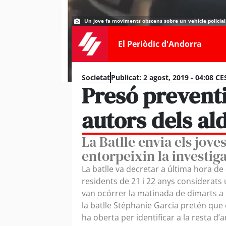
Un jove fa moviments obscens sobre un vehicle policial i
El Periòdic d'Andorra
Societat
Publicat:
2 agost, 2019 - 04:08 CE
Presó preventi
autors dels ald
La Batlle envia els jove
entorpeixin la investig
La batlle va decretar a última hora de
residents de 21 i 22 anys considerats 
van ocórrer la matinada de dimarts a l
la batlle Stéphanie Garcia pretén que 
ha oberta per identificar a la resta d’