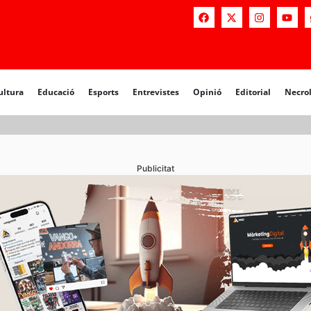
a
Educació
Esports
Entrevistes
Opinió
Editorial
Necrològiq
ultura
Educació
Esports
Entrevistes
Opinió
Editorial
Necro
Publicitat