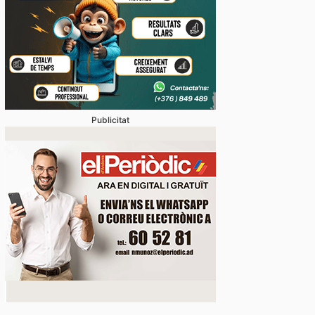
Publicitat
vídeos] L’arribada d’una esperada i intensa tempesta