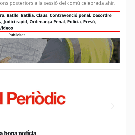
ons posteriors a la sessió del comú celebrada ahir.
ra
,
Batlle
,
Batllia
,
Claus
,
Contravenció penal
,
Desordre
s
,
Judici rapid
,
Ordenança Penal
,
Policia
,
Presó
,
Videos
Publicitat
a bona notícia
[Amb 