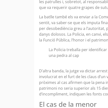
les patrulles i, sobretot, al responsab
que va requerir quatre grapes de sutu
La batlle també els va enviar a la Com
sentit, va saber-se que els imputa fin
per desobediència greu a l’autoritat, pe
danys dolosos. La Policia, en canvi, e
la Funció Pública, l’honor i el patrimo
La Policia treballa per identifica
una pedra al cap
D’altra banda, la jutge va dictar arrest
involucrat en el furt de les claus d’un 
pròximes al cas afirmen que la pena 
patrimoni no seria superior als 15 die
d’incompliment, indiquen les fonts co
El cas de la menor