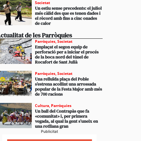
Societat
Un estiu sense precedents: el juliol
més càlid des que es tenen dades i
el rècord amb fins a cinc onades
de calor
ctualitat de les Parròquies
Parròquies
,
Societat
Emplaçat el segon equip de
perforació per a iniciar el procés
de la boca nord del túnel de
Rocafort de Sant Julià
Parròquies
,
Societat
Una relluïda plaça del Poble
s’estrena acollint una arrossada
popular de la Festa Major amb més
de 700 racions
Cultura
,
Parròquies
Un ball del Contrapàs que fa
«comunitat» i, per primera
vegada, al qual la gent s’uneix en
una rotllana gran
Publicitat