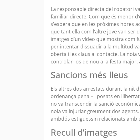
La responsable directa del robatori v
familiar directe. Com que és menor d’e
s’espera que en les pròximes hores acu
que tant ella com l’altre jove van ser 
imatges d’un vídeo que mostra com furt
per intentar dissuadir a la multitud van
oberta i les claus al contacte. La noia 
controlar-los de nou a la festa major,
Sancions més lleus
Els altres dos arrestats durant la nit d
ordenança penal– i posats en lliberta
no va transcendir la sanció econòmica
noia va injuriar greument dos agents
ambdós estiguessin relacionats amb el
Recull d’imatges