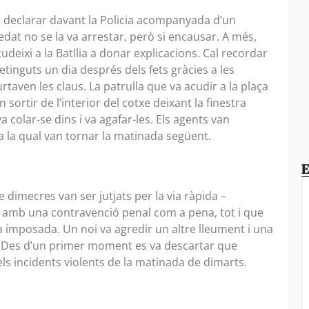
a declarar davant la Policia acompanyada d’un
dat no se la va arrestar, però si encausar. A més,
deixi a la Batllia a donar explicacions. Cal recordar
detinguts un dia després dels fets gràcies a les
aven les claus. La patrulla que va acudir a la plaça
 sortir de l’interior del cotxe deixant la finestra
va colar-se dins i va agafar-les. Els agents van
 a la qual van tornar la matinada següent.
E
e dimecres van ser jutjats per la via ràpida –
t amb una contravenció penal com a pena, tot i que
 imposada. Un noi va agredir un altre lleument i una
. Des d’un primer moment es va descartar que
s incidents violents de la matinada de dimarts.