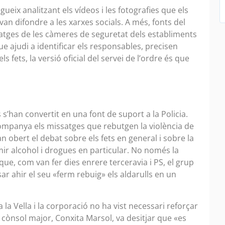
egueix analitzant els vídeos i les fotografies que els
van difondre a les xarxes socials. A més, fonts del
tges de les càmeres de seguretat dels establiments
ue ajudi a identificar els responsables, precisen
s fets, la versió oficial del servei de l’ordre és que
s s’han convertit en una font de suport a la Policia.
companya els missatges que rebutgen la violència de
 obert el debat sobre els fets en general i sobre la
mir alcohol i drogues en particular. No només la
 que, com van fer dies enrere terceravia i PS, el grup
r ahir el seu «ferm rebuig» els aldarulls en un
la Vella i la corporació no ha vist necessari reforçar
 cònsol major, Conxita Marsol, va desitjar que «es