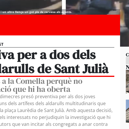
 un altre llença un got ple de cervesa als agents.
ST
va per a dos dels
C
arulls de Sant Julià
N
s a la Comella perquè no
ació que hi ha oberta
 dimecres presó preventiva per als dos joves
uns dels artífexs dels aldarulls multitudinaris que
a plaça Laurèdia de Sant Julià. Amb aquesta decisió,
els interessats no perjudiquin la investigació que hi
autors que van incitar als congregats a anar contra