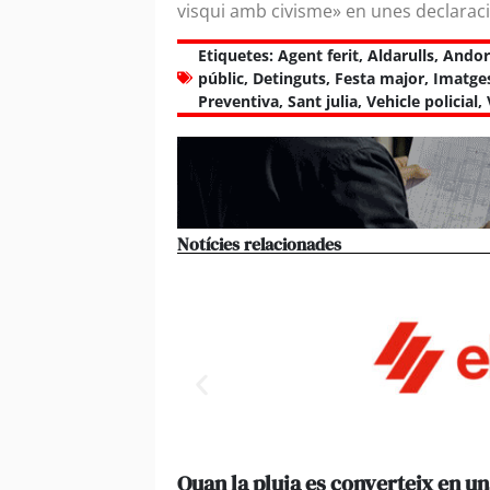
visqui amb civisme» en unes declaraci
Etiquetes:
Agent ferit
,
Aldarulls
,
Andor
públic
,
Detinguts
,
Festa major
,
Imatge
Preventiva
,
Sant julia
,
Vehicle policial
,
Notícies relacionades
Quan la pluja es converteix en un