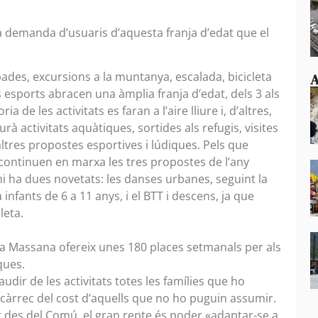
na demanda d’usuaris d’aquesta franja d’edat que el
ades, excursions a la muntanya, escalada, bicicleta
A
 esports abracen una àmplia franja d’edat, dels 3 als
a de les activitats es faran a l’aire lliure i, d’altres,
rà activitats aquàtiques, sortides als refugis, visites
altres propostes esportives i lúdiques. Pels que
continuen en marxa les tres propostes de l’any
hi ha dues novetats: les danses urbanes, seguint la
 infants de 6 a 11 anys, i el BTT i descens, ja que
leta.
la Massana ofereix unes 180 places setmanals per als
ques.
dir de les activitats totes les famílies que ho
rà càrrec del cost d’aquells que no ho puguin assumir.
r des del Comú, el gran repte és poder «adaptar-se a