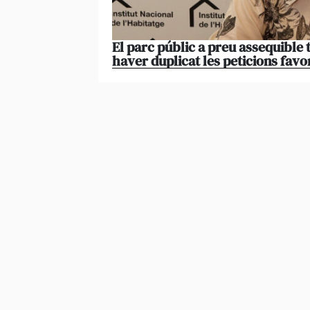
El parc públic a preu assequible 
haver duplicat les peticions favo