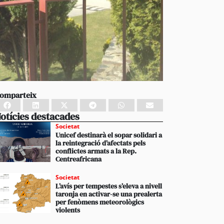
omparteix
otícies destacades
Societat
Unicef destinarà el sopar solidari a
la reintegració d’afectats pels
conflictes armats a la Rep.
Centreafricana
Societat
L’avís per tempestes s’eleva a nivell
taronja en activar-se una prealerta
per fenòmens meteorològics
violents