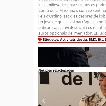
les famílies». Les inscripcions es podra
Comú de la Massana i, com ve sent hab
i els d’Ordino, set dies després de l’o
un jove de qualsevol parròquia ja podr
patiran cap canvi destacat i es manti
euros opcionals del menjador. La ludo
Etiquetes:
Activitats destiu
,
BMX
,
Btt
,
Notícies relacionades