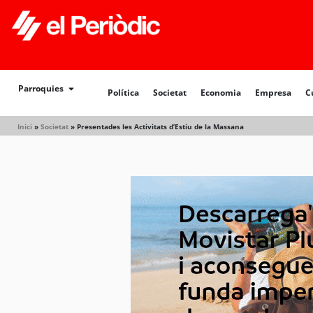
Política
Societat
Economia
Empresa
Cultur
Parroquies
Política
Societat
Economia
Empresa
C
Inici
»
Societat
»
Presentades les Activitats d’Estiu de la Massana