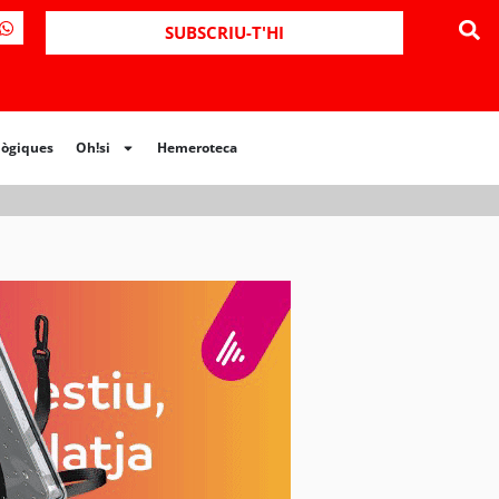
ues
Oh!si
Hemeroteca
SUBSCRIU-T'HI
lògiques
Oh!si
Hemeroteca