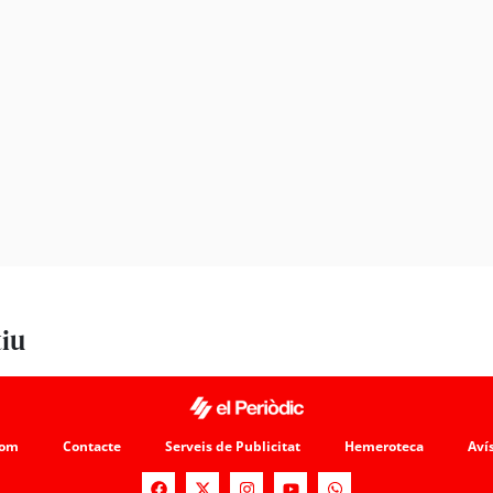
tiu
som
Contacte
Serveis de Publicitat
Hemeroteca
Avís