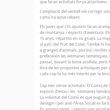
que faran activitats força atractives».
L’ampliació del ventall vol corregir u
comú ha estat rebent.
Els joves que s’hi apuntin faran acamp
de muntanya i esports d’aventura. Els
15 anys, repartits en sis grups. La majori
al parc del Prat del Colat. També hi hau
a granges d’animals, piscina i moltes 
prefereixin les setmanes temàtiques, 
passat, davant la bona acollida, però 
línia de les propostes artístiques per a
cada cop hi ha més interès per la bicic
Cap nen sense activitats/ El Comú de 
esports d’estiu i les setmanes temàti
La voluntat del Comú és que puguin gau
desitgin i per això l’Àrea Social es fa
En aquest sentit, i segons van apunta