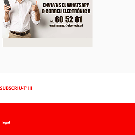
SUBSCRIU-T'HI
 legal