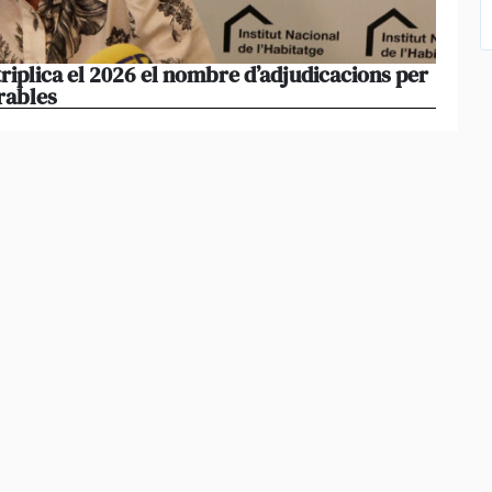
triplica el 2026 el nombre d’adjudicacions per
La co
rables
opera