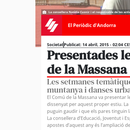
La consellera Natàlia Cusnir i el responsable de les acti
El Periòdic d'Andorra
Societat
Publicat:
14 abril, 2015 - 02:04 CE
Presentades le
de la Massana
Les setmanes temàtique
muntanya i danses urb
El Comú de la Massana va presentar les
dissenyat per aquest proper estiu. La 
puguin gaudir i que els pares tinguin l
La consellera d’Educació, Joventut i Es
apostes d’aquest any és l’ampliació de