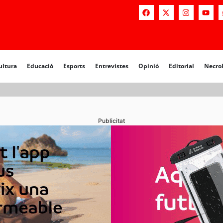
a
Educació
Esports
Entrevistes
Opinió
Editorial
Necrològiq
ultura
Educació
Esports
Entrevistes
Opinió
Editorial
Necro
Publicitat