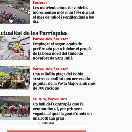
Societat
Les matriculacions de vehicles
incrementen més d’un 19% durant
el mes de juliol i s’enfilen fins a les
614
ctualitat de les Parròquies
Parròquies
,
Societat
Emplaçat el segon equip de
perforació per a iniciar el procés
de la boca nord del túnel de
Rocafort de Sant Julià
Parròquies
,
Societat
Una relluïda plaça del Poble
s’estrena acollint una arrossada
popular de la Festa Major amb més
de 700 racions
Cultura
,
Parròquies
Un ball del Contrapàs que fa
«comunitat» i, per primera
vegada, al qual la gent s’uneix en
una rotllana gran
Publicitat