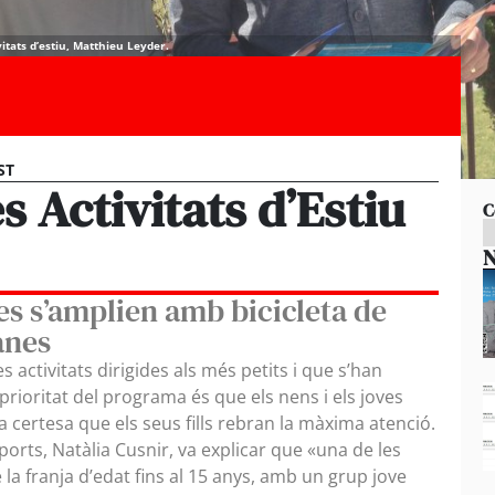
vitats d’estiu, Matthieu Leyder.
ST
s Activitats d’Estiu
C
N
s s’amplien amb bicicleta de
anes
 activitats dirigides als més petits i que s’han
prioritat del programa és que els nens i els joves
a certesa que els seus fills rebran la màxima atenció.
ports, Natàlia Cusnir, va explicar que «una de les
 la franja d’edat fins al 15 anys, amb un grup jove