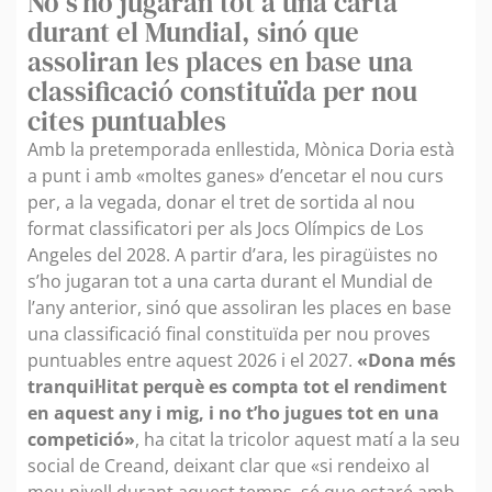
No s'ho jugaran tot a una carta
durant el Mundial, sinó que
assoliran les places en base una
classificació constituïda per nou
cites puntuables
Amb la pretemporada enllestida, Mònica Doria està
a punt i amb «moltes ganes» d’encetar el nou curs
per, a la vegada, donar el tret de sortida al nou
format classificatori per als Jocs Olímpics de Los
Angeles del 2028. A partir d’ara, les piragüistes no
s’ho jugaran tot a una carta durant el Mundial de
l’any anterior, sinó que assoliran les places en base
una classificació final constituïda per nou proves
puntuables entre aquest 2026 i el 2027.
«Dona més
tranquil·litat perquè es compta tot el rendiment
en aquest any i mig, i no t’ho jugues tot en una
competició»
, ha citat la tricolor aquest matí a la seu
social de Creand, deixant clar que «si rendeixo al