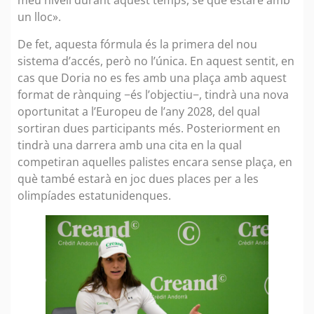
meu nivell durant aquest temps, sé que estaré amb
un lloc».
De fet, aquesta fórmula és la primera del nou
sistema d’accés, però no l’única. En aquest sentit, en
cas que Doria no es fes amb una plaça amb aquest
format de rànquing −és l’objectiu−, tindrà una nova
oportunitat a l’Europeu de l’any 2028, del qual
sortiran dues participants més. Posteriorment en
tindrà una darrera amb una cita en la qual
competiran aquelles palistes encara sense plaça, en
què també estarà en joc dues places per a les
olimpíades estatunidenques.