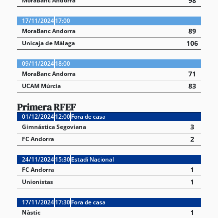
98
MoraBanc Andorra
17/11/2024
17:00
89
MoraBanc Andorra
106
Unicaja de Màlaga
09/11/2024
18:00
71
MoraBanc Andorra
83
UCAM Múrcia
Primera RFEF
01/12/2024
12:00
Fora de casa
3
Gimnástica Segoviana
2
FC Andorra
24/11/2024
15:30
Estadi Nacional
1
FC Andorra
1
Unionistas
17/11/2024
17:30
Fora de casa
1
Nàstic