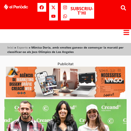
SUBSCRIU-
T'HI
Inici
»
Esports
»
Mònica Doria, amb «moltes ganes» de començar la marató per
classificar-se als Jocs Olímpics de Los Angeles
Publicitat