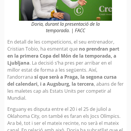
Doria, durant la presentació de la
temporada. | FACC
En detall de les competicions, el seu entrenador,
Cristian Tobio, ha esmentat que
no prendran part
en la primera Copa del Món de la temporada, a
Ljubljana
. La decisió s’ha pres per arribar en el
millor estat de forma a les següents. Així,
l’andorrana
sí que serà a Praga, la segona cursa
del calendari, i a Augsburg, la tercera
, abans de fer
les maletes cap als Estats Units per competir al
Mundial.
Enguany es disputa entre el 20 i el 25 de juliol a
Oklahoma City, on també es faran els Jocs Olímpics.
Ara bé, tot i ser el mateix recinte, no serà el mateix
canal. En relació amb això, Doria ha subratllat que el