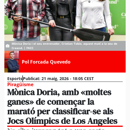
Mònica Doria i el seu entrenador, Cristian Tobio, aquest matí a la seu de
Creand. | FACC
Pol Forcada Quevedo
Esports
Publicat:
21 maig, 2026 - 18:05 CEST
Piragüisme
Mònica Doria, amb «moltes
ganes» de començar la
marató per classificar-se als
Jocs Olímpics de Los Angeles