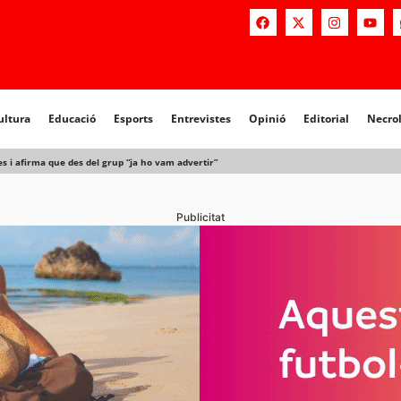
a
Educació
Esports
Entrevistes
Opinió
Editorial
Necrològiq
ultura
Educació
Esports
Entrevistes
Opinió
Editorial
Necro
es i afirma que des del grup “ja ho vam advertir”
Publicitat