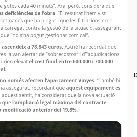
e gotes cada 40 minuts”. Ara, però, considera que
s deficiències de l’obra
. “El resultat l’hem vist
setmanes que ha plogut i que les filtracions eren
a carregat contra la gestió de la situació, assegurant
i que “no s’ha pogut gestionar com cal”.
 ascendeix a 78.843 euros,
Astrié ha recordat que
s ja van alertar de “sobrecostos” i d’“adjudicacions
aurien elevat
el cost final entre 600.000 i 700.000
al.
E
s no només afecten l’aparcament Vinyes.
“També hi
 ha assegurat, recordant que
aquest equipament es
 aquest sentit, ha considerat que la nova actuació
ja que
l’ampliació legal màxima del contracte
a modificació anterior del 19,8%.