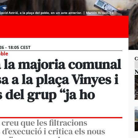
David Astrié, a la plaça del poble, en un acte anterior. | Marvin Arquíñigo
26 - 18:05 CEST
oble
a la majoria comunal
C
N
a a la plaça Vinyes i
 del grup “ja ho
 creu que les filtracions
d’execució i critica els nous