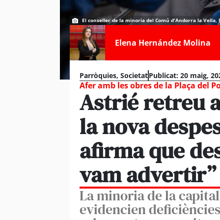
El conseller de la minoria del Comú d'Andorra la Vella, 
Elena Hernández Molina
Parròquies
,
Societat
Publicat:
20 maig, 20
Afer amb les obres de la Plaça del P
Astrié retreu 
la nova despes
afirma que des
vam advertir”
La minoria de la capital
evidencien deficiències 