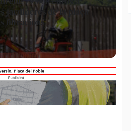
gairebé 79.000 euros a
s jardineres de la plaça
s filtracions
versio
,
Plaça del Poble
Publicitat