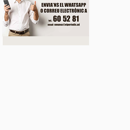
çat el segon equip de perforació per a iniciar el pro
nel de Rocafort de Sant Julià