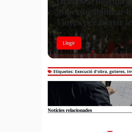
La capital destina 
impermeabilitzar le
Vinyes per frenar le
Llegir
Etiquetes:
Execució d'obra
,
goteres
,
In
Notícies relacionades