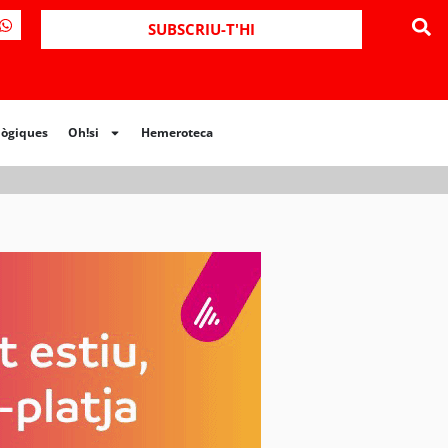
ues
Oh!si
Hemeroteca
SUBSCRIU-T'HI
lògiques
Oh!si
Hemeroteca