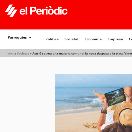
Política
Societat
Economia
Empresa
Cultur
Parroquies
Política
Societat
Economia
Empresa
C
Inici
»
Societat
»
Astrié retreu a la majoria comunal la nova despesa a la plaça Viny