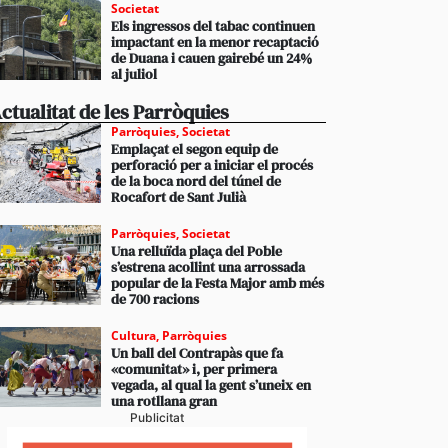
Societat
Els ingressos del tabac continuen
impactant en la menor recaptació
de Duana i cauen gairebé un 24%
al juliol
ctualitat de les Parròquies
Parròquies
,
Societat
Emplaçat el segon equip de
perforació per a iniciar el procés
de la boca nord del túnel de
Rocafort de Sant Julià
Parròquies
,
Societat
Una relluïda plaça del Poble
s’estrena acollint una arrossada
popular de la Festa Major amb més
de 700 racions
Cultura
,
Parròquies
Un ball del Contrapàs que fa
«comunitat» i, per primera
vegada, al qual la gent s’uneix en
una rotllana gran
Publicitat