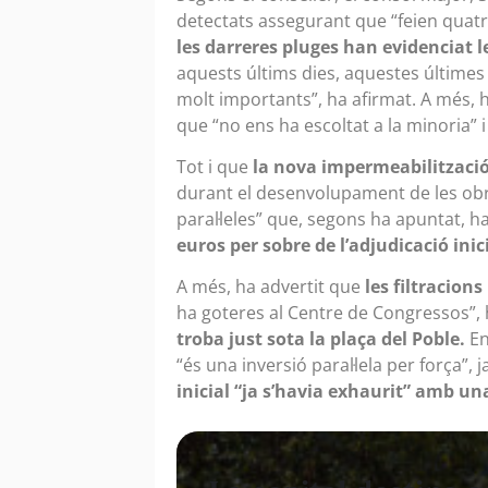
detectats assegurant que “feien quatr
les darreres pluges han evidenciat le
aquests últims dies, aquestes últimes 
molt importants”, ha afirmat. A més, h
que “no ens ha escoltat a la minoria” 
Tot i que
la nova impermeabilització
durant el desenvolupament de les obre
paral·leles” que, segons ha apuntat, h
euros per sobre de l’adjudicació inici
A més, ha advertit que
les filtracion
ha goteres al Centre de Congressos”,
troba just sota la plaça del Poble.
En
“és una inversió paral·lela per força”, 
inicial “ja s’havia exhaurit” amb un