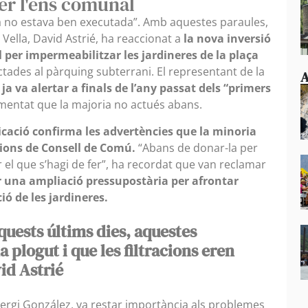
er l'ens comunal
ça no estava ben executada”. Amb aquestes paraules,
 Vella, David Astrié, ha reaccionat a
la nova inversió
per impermeabilitzar les jardineres de la plaça
ctades al pàrquing subterrani. El representant de la
A
 ja va alertar a finals de l’any passat dels “primers
amentat que la majoria no actués abans.
icació confirma les advertències que la minoria
sions de Consell de Comú.
“Abans de donar-la per
el que s’hagi de fer”, ha recordat que van reclamar
r una ampliació pressupostària per afrontar
ó de les jardineres.
aquests últims dies, aquestes
 plogut i que les filtracions eren
id Astrié
 Sergi González, va restar importància als problemes