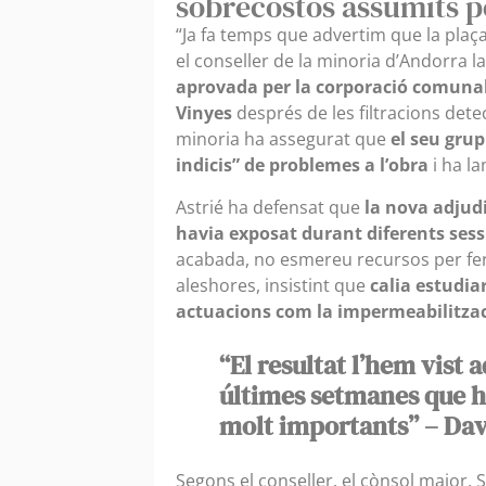
sobrecostos assumits p
“Ja fa temps que advertim que la pla
el conseller de la minoria d’Andorra la
aprovada per la corporació comunal 
Vinyes
després de les filtracions dete
minoria ha assegurat que
el seu grup
indicis” de problemes a l’obra
i ha l
Astrié ha defensat que
la nova adjud
havia exposat durant diferents ses
acabada, no esmereu recursos per fer 
aleshores, insistint que
calia estudia
actuacions com la impermeabilitzaci
“El resultat l’hem vist 
últimes setmanes que ha
molt importants” – Dav
Segons el conseller, el cònsol major,