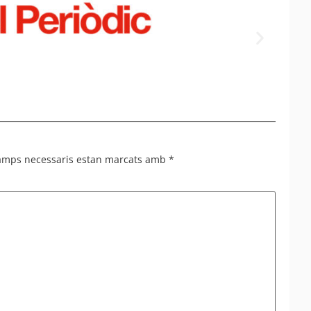
Empla
del tú
camps necessaris estan marcats amb
*