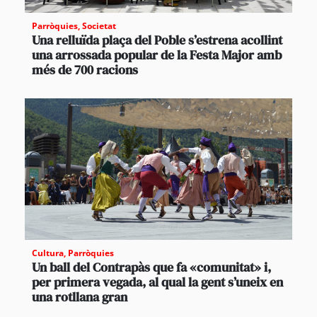
Parròquies
,
Societat
Una relluïda plaça del Poble s’estrena acollint
una arrossada popular de la Festa Major amb
més de 700 racions
Cultura
,
Parròquies
Un ball del Contrapàs que fa «comunitat» i,
per primera vegada, al qual la gent s’uneix en
una rotllana gran