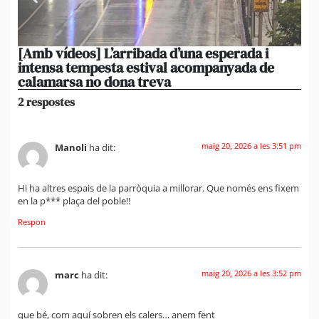
[Amb vídeos] L’arribada d’una esperada i
El 
intensa tempesta estival acompanyada de
20
calamarsa no dona treva
du
2 respostes
maig 20, 2026 a les 3:51 pm
Manoli
ha dit:
Hi ha altres espais de la parròquia a millorar. Que només ens fixem
en la p*** plaça del poble!!
Respon
maig 20, 2026 a les 3:52 pm
marc
ha dit:
que bé, com aquí sobren els calers… anem fent