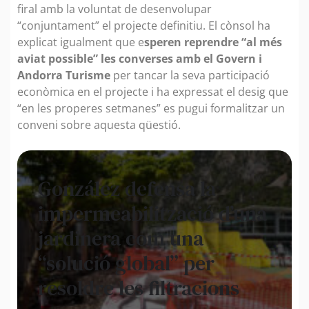
firal amb la voluntat de desenvolupar
“conjuntament” el projecte definitiu. El cònsol ha
explicat igualment que e
speren reprendre “al més
aviat possible” les converses amb el Govern i
Andorra Turisme
per tancar la seva participació
econòmica en el projecte i ha expressat el desig que
“en les properes setmanes” es pugui formalitzar un
conveni sobre aquesta qüestió.
González defensa la
impermeabilització d’una
jardinera com una
“solució global” per
resoldre les filtracions