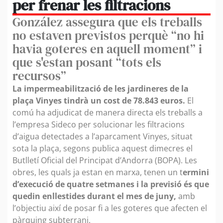
per frenar les filtracions
González assegura que els treballs
no estaven previstos perquè “no hi
havia goteres en aquell moment” i
que s'estan posant “tots els
recursos”
La impermeabilització de les jardineres de la
plaça Vinyes tindrà un cost de 78.843 euros.
El
comú ha adjudicat de manera directa els treballs a
l’empresa Sideco per solucionar les filtracions
d’aigua detectades a l’aparcament Vinyes, situat
sota la plaça, segons publica aquest dimecres el
Butlletí Oficial del Principat d’Andorra (BOPA). Les
obres, les quals ja estan en marxa, tenen un t
ermini
d’execució de quatre setmanes i la previsió és que
quedin enllestides durant el mes de juny,
amb
l’objectiu així de posar fi a les goteres que afecten el
pàrquing subterrani.