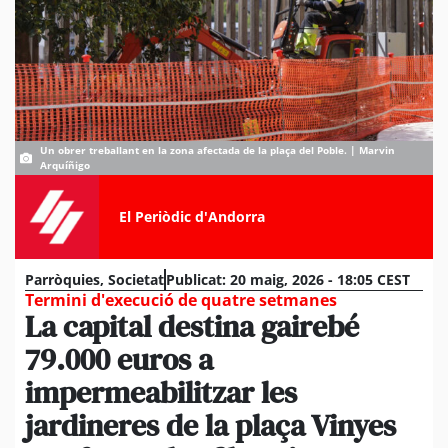
Un obrer treballant en la zona afectada de la plaça del Poble. | Marvin
Arquíñigo
El Periòdic d'Andorra
Parròquies
,
Societat
Publicat:
20 maig, 2026 - 18:05 CEST
Termini d'execució de quatre setmanes
La capital destina gairebé
79.000 euros a
impermeabilitzar les
jardineres de la plaça Vinyes