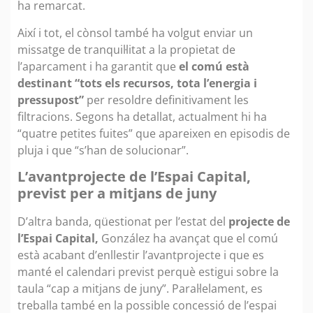
ha remarcat.
Així i tot, el cònsol també ha volgut enviar un
missatge de tranquil·litat a la propietat de
l’aparcament i ha garantit que
el comú està
destinant “tots els recursos, tota l’energia i
pressupost”
per resoldre definitivament les
filtracions. Segons ha detallat, actualment hi ha
“quatre petites fuites” que apareixen en episodis de
pluja i que “s’han de solucionar”.
L’avantprojecte de l’Espai Capital,
previst per a mitjans de juny
D’altra banda, qüestionat per l’estat del
projecte de
l’Espai Capital,
González ha avançat que el comú
està acabant d’enllestir l’avantprojecte i que es
manté el calendari previst perquè estigui sobre la
taula “cap a mitjans de juny”. Paral·lelament, es
treballa també en la possible concessió de l’espai