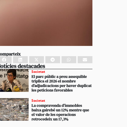
omparteix
otícies destacades
Societat
El parc públic a preu assequible
triplica el 2026 el nombre
d’adjudicacions per haver duplicat
les peticions favorables
Societat
La compravenda d’immobles
baixa gairebé un 12% mentre que
el valor de les operacions
retrocedeix un 17,3%