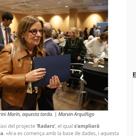
E
Trini Marín, aquesta tarda. | Marvin Arquíñigo
asi del projecte
‘Radars’
, el qual
s’ampliarà
ca
. «Ara es comença amb la base de dades, i aquesta