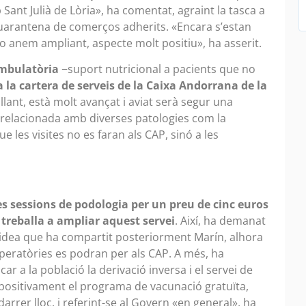
ant Julià de Lòria», ha comentat, agraint la tasca a
quarantena de comerços adherits. «Encara s’estan
o anem ampliant, aspecte molt positiu», ha asserit.
ambulatòria
−suport nutricional a pacients que no
 la cartera de serveis de la Caixa Andorrana de la
allant, està molt avançat i aviat serà segur una
à relacionada amb diverses patologies com la
que les visites no es faran als CAP, sinó a les
ues sessions de podologia per un preu de cinc euros
 treballa a ampliar aquest servei
. Així, ha demanat
 idea que ha compartit posteriorment Marín, alhora
peratòries es podran per als CAP. A més, ha
r a la població la derivació inversa i el servei de
positivament el programa de vacunació gratuïta,
arrer lloc, i referint-se al Govern «en general», ha