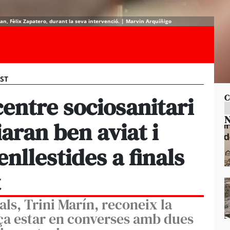
ran, Fèlix Zapatero, durant la seva intervenció. | Marvin Arquíñigo
EST
centre sociosanitari
C
N
aran ben aviat i
nllestides a finals
t
als, Trini Marín, reconeix la
ça estar en converses amb dues