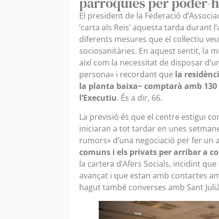
parròquies per poder-h
El president de la Federació d’Associac
‘carta als Reis’ aquesta tarda durant 
diferents mesures que el col·lectiu v
sociosanitàries. En aquest sentit, la mi
així com la necessitat de disposar d’
persona» i recordant que
la residènc
la planta baixa− comptarà amb 130 
l’Executiu
. És a dir, 66.
La previsió és que el centre estigui con
iniciaran a tot tardar en unes setman
rumors» d’una negociació per fer un al
comuns i els privats per arribar a c
la cartera d’Afers Socials, incidint qu
avançat i que estan amb contactes am
hagut també converses amb Sant Julià 