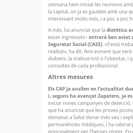
setmana hem iniciat les reunions amb S
la capital, on ja es gaudeix amb una 
interessant molts més, i a poc a poc h
A més, ha anunciat que la
dietètica 
estan ingressats−
entrarà ben aviat a
Seguretat Social (CASS)
. «S’està treb
realitat», ha dit, fent esment que ser
diabetis, la malnutrició o l’obesitat, i 
consultes de cada professional.
Altres mesures
Els CAP ja acullen en l’actualitat d
i, segons ha avançat Zapatero, ja es
iniciar noves campanyes de detecció,
que ha anunciat que les proves posto
demanat a Salut donar més veu i explica
permanències mèdiques, i ha valorat 
principalment per l’herpes zòster. En d