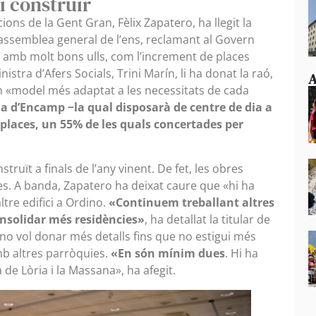
i construir
ions de la Gent Gran, Fèlix Zapatero, ha llegit la
l’assemblea general de l’ens, reclamant al Govern
eu amb molt bons ulls, com l’increment de places
nistra d’Afers Socials, Trini Marín, li ha donat la raó,
A
un «model més adaptat a les necessitats de cada
ia d’Encamp −la qual disposarà de centre de dia a
places, un 55% de les quals concertades per
struït a finals de l’any vinent. De fet, les obres
es. A banda, Zapatero ha deixat caure que «hi ha
tre edifici a Ordino.
«Continuem treballant altres
onsolidar més residències»
, ha detallat la titular de
e no vol donar més detalls fins que no estigui més
b altres parròquies.
«En són mínim dues
. Hi ha
de Lòria i la Massana», ha afegit.