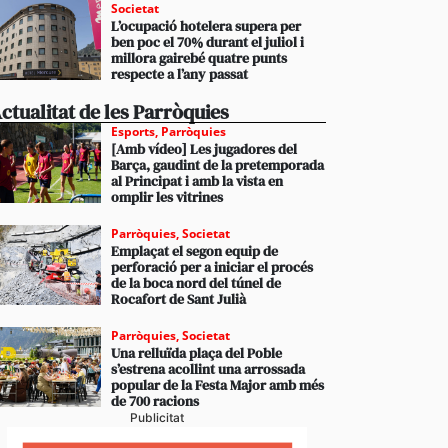
Societat
L’ocupació hotelera supera per
ben poc el 70% durant el juliol i
millora gairebé quatre punts
respecte a l’any passat
ctualitat de les Parròquies
Esports
,
Parròquies
[Amb vídeo] Les jugadores del
Barça, gaudint de la pretemporada
al Principat i amb la vista en
omplir les vitrines
Parròquies
,
Societat
Emplaçat el segon equip de
perforació per a iniciar el procés
de la boca nord del túnel de
Rocafort de Sant Julià
Parròquies
,
Societat
Una relluïda plaça del Poble
s’estrena acollint una arrossada
popular de la Festa Major amb més
de 700 racions
Publicitat