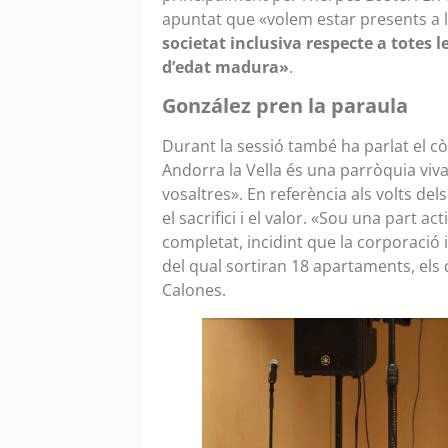
apuntat que «volem estar presents a la 
societat inclusiva respecte a totes l
d’edat madura»
.
González pren la paraula
Durant la sessió també ha parlat el còn
Andorra la Vella és una parròquia viva 
vosaltres». En referència als volts dels
el sacrifici i el valor. «Sou una part ac
completat, incidint que la corporació 
del qual sortiran 18 apartaments, els 
Calones.