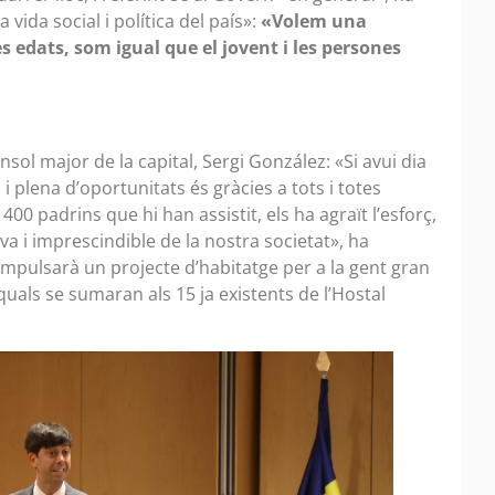
vida social i política del país»:
«Volem una
es edats, som igual que el jovent i les persones
sol major de la capital, Sergi González: «Si avui dia
i plena d’oportunitats és gràcies a tots i totes
 400 padrins que hi han assistit, els ha agraït l’esforç,
tiva i imprescindible de la nostra societat», ha
impulsarà un projecte d’habitatge per a la gent gran
quals se sumaran als 15 ja existents de l’Hostal