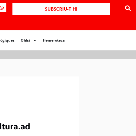
SUBSCRIU-T'HI
lògiques
Oh!si
Hemeroteca