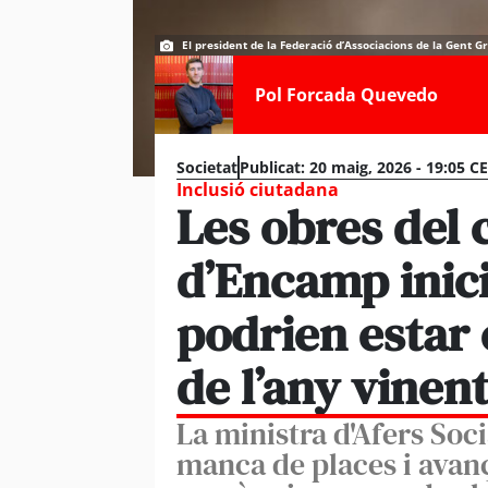
El president de la Federació d’Associacions de la Gent G
Pol Forcada Quevedo
Societat
Publicat:
20 maig, 2026 - 19:05 C
Inclusió ciutadana
Les obres del 
d’Encamp inici
podrien estar e
de l’any vinen
La ministra d'Afers Soci
manca de places i avan