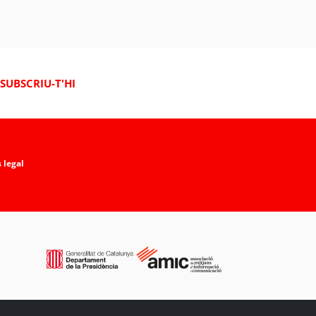
SUBSCRIU-T'HI
 legal