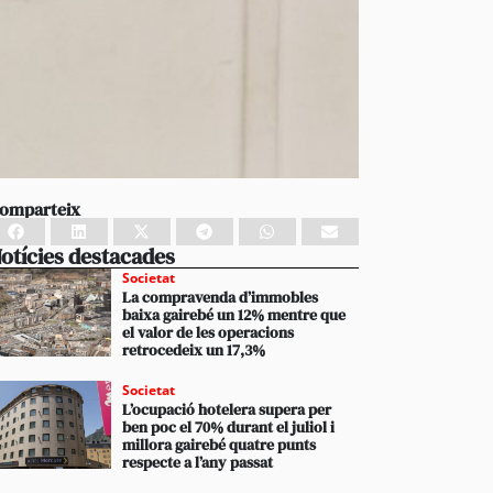
omparteix
otícies destacades
Societat
La compravenda d’immobles
baixa gairebé un 12% mentre que
el valor de les operacions
retrocedeix un 17,3%
Societat
L’ocupació hotelera supera per
ben poc el 70% durant el juliol i
millora gairebé quatre punts
respecte a l’any passat