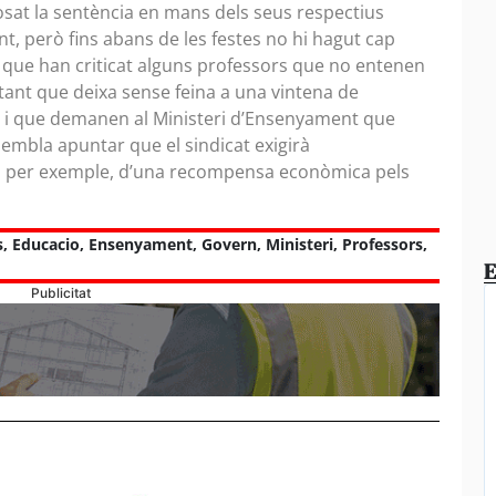
sat la sentència en mans dels seus respectius
, però fins abans de les festes no hi hagut cap
 que han criticat alguns professors que no entenen
ant que deixa sense feina a una vintena de
ls i que demanen al Ministeri d’Ensenyament que
 sembla apuntar que el sindicat exigirà
ma, per exemple, d’una recompensa econòmica pels
s
,
Educacio
,
Ensenyament
,
Govern
,
Ministeri
,
Professors
,
E
Publicitat