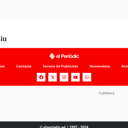
tiu
som
Contacte
Serveis de Publicitat
Hemeroteca
Avís
Col·labora
© elperiodic.ad | 1997 - 2024