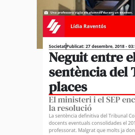
Una professora vigila els alumnes durant un examen.
Lídia Raventós
Societat
Publicat:
27 desembre, 2018 - 03
Neguit entre e
sentència del 
places
El ministeri i el SEP en
la resolució
La sentència definitiva del Tribunal Co
docents eventuals consolidades el 201
professorat. Malgrat que molts ja don