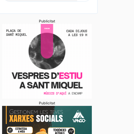
Publicitat
vídeos] L’arribada d’una esperada i intensa tempesta
anyada de calamarsa no dona treva
Publicitat