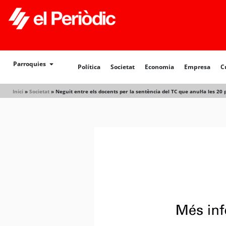
Política
Societat
Economia
Empresa
Cultur
Parroquies
Política
Societat
Economia
Empresa
C
Inici
»
Societat
»
Neguit entre els docents per la sentència del TC que anul·la les 20 