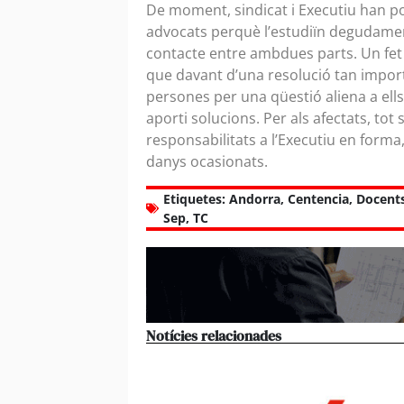
De moment, sindicat i Executiu han po
advocats perquè l’estudiïn degudament
contacte entre ambdues parts. Un fet
que davant d’una resolució tan import
persones per una qüestió aliena a el
aporti solucions. Per als afectats, tot
responsabilitats a l’Executiu en for
danys ocasionats.
Etiquetes:
Andorra
,
Centencia
,
Docent
Sep
,
TC
Notícies relacionades