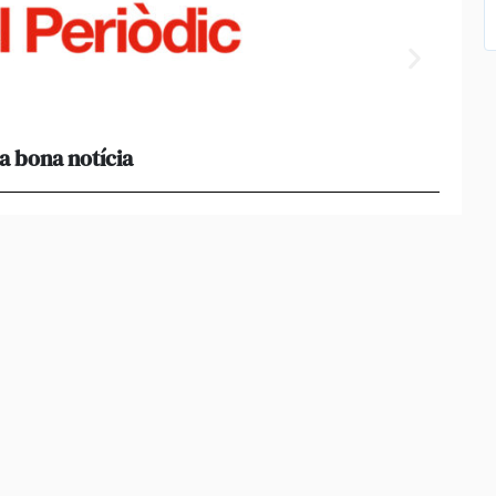
a bona notícia
[Amb 
acomp