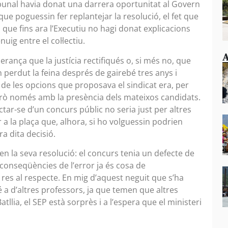
ibunal havia donat una darrera oportunitat al Govern
 que poguessin fer replantejar la resolució, el fet que
 i que fins ara l’Executiu no hagi donat explicacions
uig entre el col·lectiu.
A
erança que la justícia rectifiqués o, si més no, que
 perdut la feina després de gairebé tres anys i
de les opcions que proposava el sindicat era, per
erò només amb la presència dels mateixos candidats.
actar-se d’un concurs públic no seria just per altres
a la plaça que, alhora, si ho volguessin podrien
a dita decisió.
a en la seva resolució: el concurs tenia un defecte de
 conseqüències de l’error ja és cosa de
u res al respecte. En mig d’aquest neguit que s’ha
 a d’altres professors, ja que temen que altres
lia, el SEP està sorprès i a l’espera que el ministeri