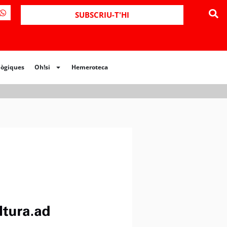
ues
Oh!si
Hemeroteca
SUBSCRIU-T'HI
lògiques
Oh!si
Hemeroteca