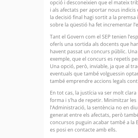
opció i desconeixien que el mateix tr
i als afectats per aportar nous indicis
la decisió final hagi sortit a la premsa
sobre la qüestió ha fet incrementar l’en
Tant el Govern com el SEP tenien l’esp
oferís una sortida als docents que han
havent passat un concurs públic. Una 
exemple, que el concurs es repetís p
Una opció, però, inviable, ja que al tr
eventuals que també volguessin optar 
també emprendre accions legals contr
En tot cas, la justícia va ser molt clar
forma i s’ha de repetir. Minimitzar les
l’Administració, la sentència no en di
generat entre els afectats, però també
concursos puguin acabar també a la Batl
es posi en contacte amb ells.