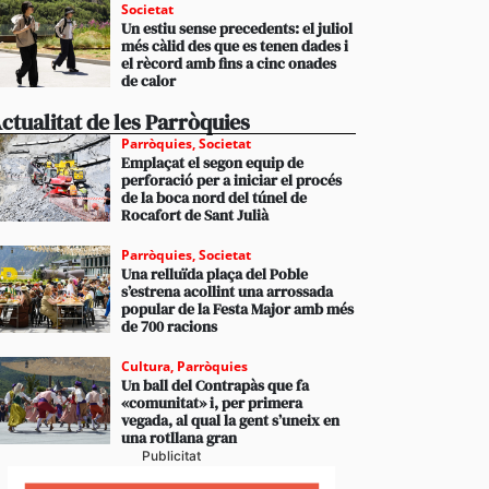
Societat
Un estiu sense precedents: el juliol
més càlid des que es tenen dades i
el rècord amb fins a cinc onades
de calor
ctualitat de les Parròquies
Parròquies
,
Societat
Emplaçat el segon equip de
perforació per a iniciar el procés
de la boca nord del túnel de
Rocafort de Sant Julià
Parròquies
,
Societat
Una relluïda plaça del Poble
s’estrena acollint una arrossada
popular de la Festa Major amb més
de 700 racions
Cultura
,
Parròquies
Un ball del Contrapàs que fa
«comunitat» i, per primera
vegada, al qual la gent s’uneix en
una rotllana gran
Publicitat