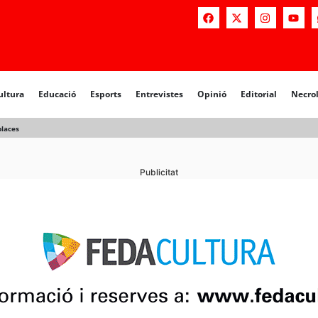
a
Educació
Esports
Entrevistes
Opinió
Editorial
Necrològiq
ultura
Educació
Esports
Entrevistes
Opinió
Editorial
Necro
places
Publicitat