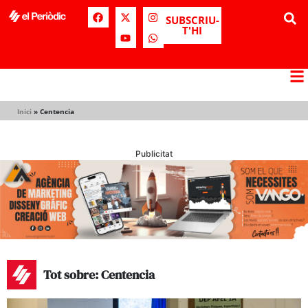
SUBSCRIU-
T'HI
Inici
»
Centencia
Publicitat
Tot sobre: Centencia