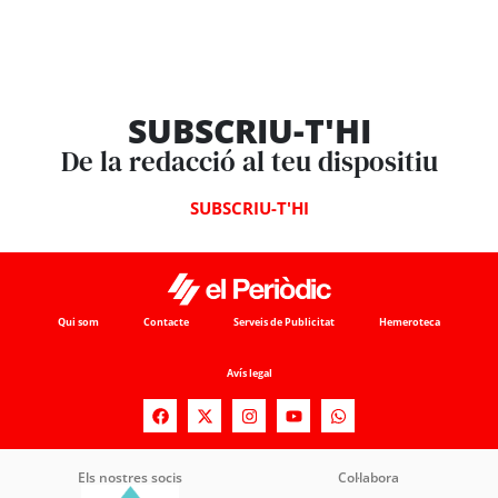
SUBSCRIU-T'HI
De la redacció al teu dispositiu
SUBSCRIU-T'HI
Qui som
Contacte
Serveis de Publicitat
Hemeroteca
Avís legal
Els nostres socis
Col·labora