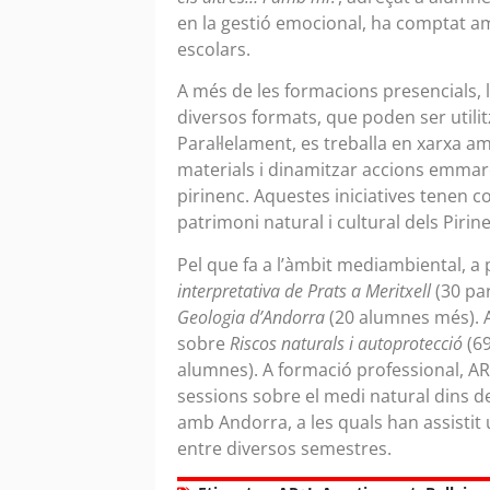
en la gestió emocional, ha comptat am
escolars.
A més de les formacions presencials, l
diversos formats, que poden ser util
Paral·lelament, es treballa en xarxa 
materials i dinamitzar accions emma
pirinenc. Aquestes iniciatives tenen com
patrimoni natural i cultural dels Pirin
Pel que fa a l’àmbit mediambiental, a
interpretativa de Prats a Meritxell
(30 par
Geologia d’Andorra
(20 alumnes més). A
sobre
Riscos naturals i autoprotecció
(69
alumnes). A formació professional, AR+
sessions sobre el medi natural dins d
amb Andorra, a les quals han assistit
entre diversos semestres.