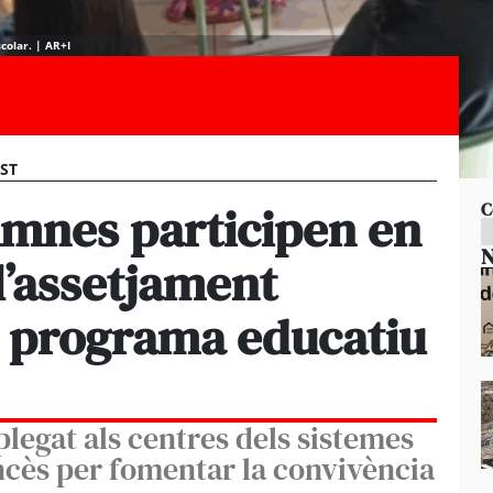
colar. | AR+I
EST
umnes participen en
C
N
 l’assetjament
l programa educatiu
plegat als centres dels sistemes
ncès per fomentar la convivència