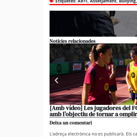
Etiquetes:
AR+I
,
Assetjament
,
Bullying
Notícies relacionades
[Amb vídeo] Les jugadores del FC
amb l’objectiu de tornar a omplir
Deixa un comentari
L'adreça electrònica no es publicarà.
Els 