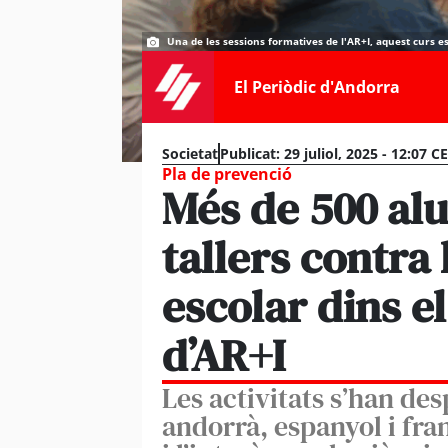
Una de les sessions formatives de l'AR+I, aquest curs es
El Periòdic d'Andorra
Societat
Publicat:
29 juliol, 2025 - 12:07 C
Pla de prevenció
Més de 500 al
tallers contra
escolar dins e
d’AR+I
Les activitats s’han des
andorrà, espanyol i fra