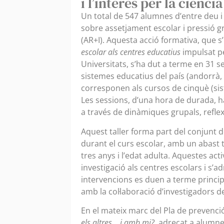
i l’interès per la ciència
Un total de 547 alumnes d’entre deu i 
sobre assetjament escolar i pressió g
(AR+I). Aquesta acció formativa, que s’
escolar als centres educatius
impulsat pe
Universitats, s’ha dut a terme en 31 s
sistemes educatius del país (andorrà, 
corresponen als cursos de cinquè (sis
Les sessions, d’una hora de durada, h
a través de dinàmiques grupals, reflexi
Aquest taller forma part del conjunt d
durant el curs escolar, amb un abast 
tres anys i l’edat adulta. Aquestes acti
investigació als centres escolars i s’a
intervencions es duen a terme princip
amb la col·laboració d’investigadors de
En el mateix marc del Pla de prevenció,
els altres… i amb mi?
, adreçat a alumne