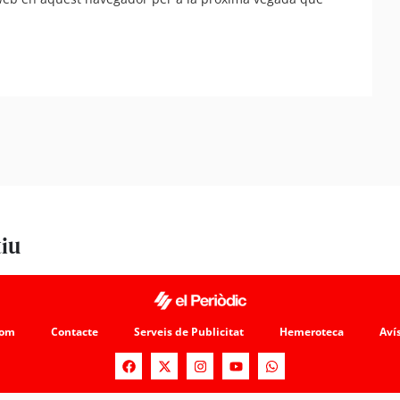
tiu
som
Contacte
Serveis de Publicitat
Hemeroteca
Avís