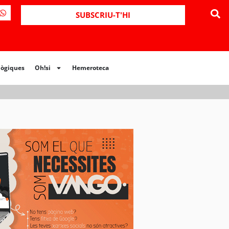
ues
Oh!si
Hemeroteca
SUBSCRIU-T'HI
lògiques
Oh!si
Hemeroteca