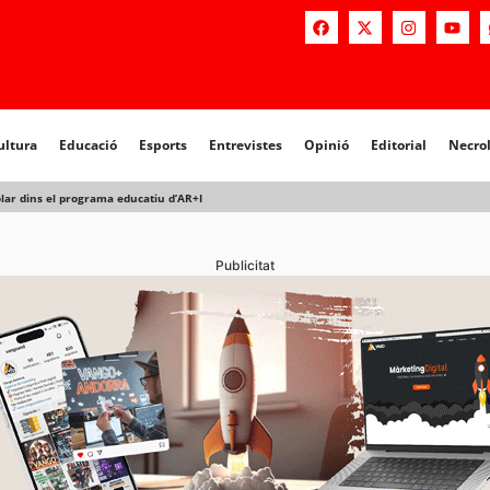
a
Educació
Esports
Entrevistes
Opinió
Editorial
Necrològiq
ultura
Educació
Esports
Entrevistes
Opinió
Editorial
Necro
olar dins el programa educatiu d’AR+I
Publicitat