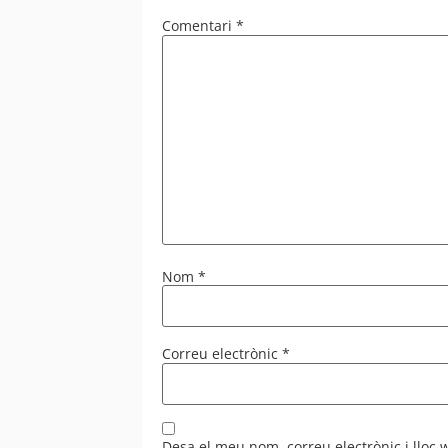
Comentari
*
Nom
*
Correu electrònic
*
Desa el meu nom, correu electrònic i lloc