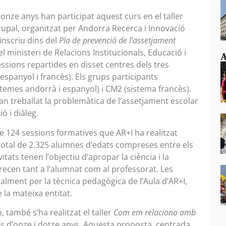
onze anys han participat aquest curs en el taller
rupal, organitzat per Andorra Recerca i Innovació
inscriu dins del
Pla de prevenció de l’assetjament
l ministeri de Relacions Institucionals, Educació i
A
essions repartides en disset centres dels tres
espanyol i francès). Els grups participants
temes andorrà i espanyol) i CM2 (sistema francès).
an treballat la problemàtica de l’assetjament escolar
ó i diàleg.
e 124 sessions formatives que AR+I ha realitzat
total de 2.325 alumnes d’edats compreses entre els
vitats tenen l’objectiu d’apropar la ciència i la
drecen tant a l’alumnat com al professorat. Les
alment per la tècnica pedagògica de l’Aula d’AR+I,
 la mateixa entitat.
 també s’ha realitzat el taller
Com em relaciono amb
s d’onze i dotze anys. Aquesta proposta, centrada