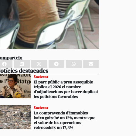
omparteix
otícies destacades
Societat
El parc públic a preu assequible
triplica el 2026 el nombre
d’adjudicacions per haver duplicat
les peticions favorables
Societat
La compravenda d’immobles
baixa gairebé un 12% mentre que
el valor de les operacions
retrocedeix un 17,3%