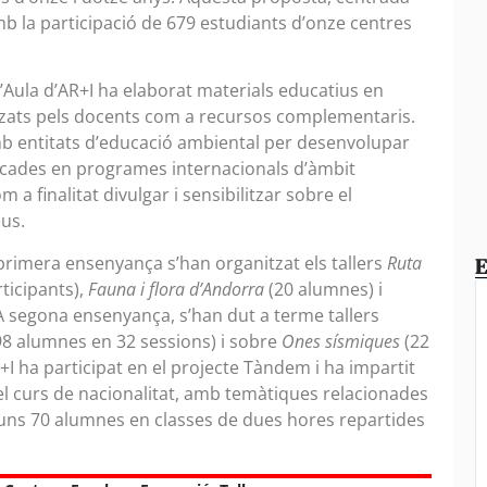
b la participació de 679 estudiants d’onze centres
’Aula d’AR+I ha elaborat materials educatius en
itzats pels docents com a recursos complementaris.
amb entitats d’educació ambiental per desenvolupar
rcades en programes internacionals d’àmbit
 a finalitat divulgar i sensibilitzar sobre el
eus.
 primera ensenyança s’han organitzat els tallers
Ruta
E
ticipants),
Fauna i flora d’Andorra
(20 alumnes) i
 segona ensenyança, s’han dut a terme tallers
8 alumnes en 32 sessions) i sobre
Ones sísmiques
(22
I ha participat en el projecte Tàndem i ha impartit
el curs de nacionalitat, amb temàtiques relacionades
 uns 70 alumnes en classes de dues hores repartides