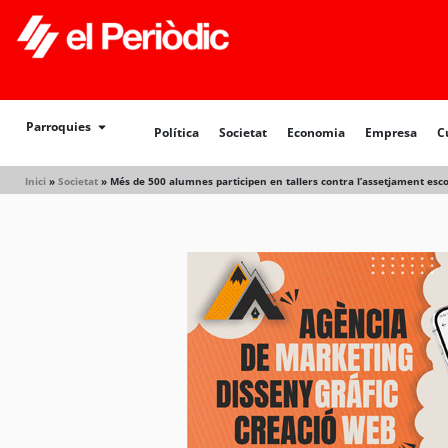
Política
Societat
Economia
Empresa
Cultur
Parroquies
Política
Societat
Economia
Empresa
C
Inici
»
Societat
»
Més de 500 alumnes participen en tallers contra l’assetjament esc