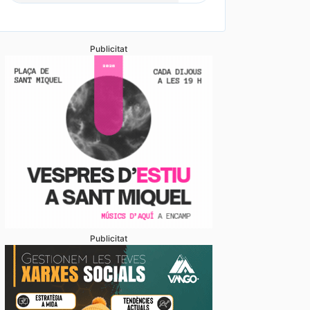
Publicitat
Publicitat
 d’ordre arresta dos turistes durant la nit de dimecr
 per agressió a les parelles