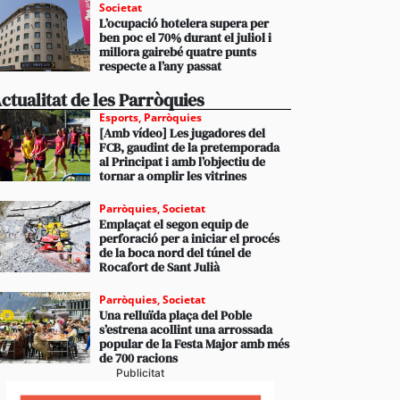
Societat
L’ocupació hotelera supera per
ben poc el 70% durant el juliol i
millora gairebé quatre punts
respecte a l’any passat
ctualitat de les Parròquies
Esports
,
Parròquies
[Amb vídeo] Les jugadores del
FCB, gaudint de la pretemporada
al Principat i amb l’objectiu de
tornar a omplir les vitrines
Parròquies
,
Societat
Emplaçat el segon equip de
perforació per a iniciar el procés
de la boca nord del túnel de
Rocafort de Sant Julià
Parròquies
,
Societat
Una relluïda plaça del Poble
s’estrena acollint una arrossada
popular de la Festa Major amb més
de 700 racions
Publicitat