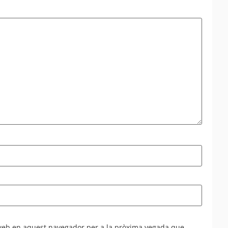
 web en aquest navegador per a la pròxima vegada que