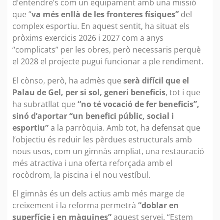
d’entendre’s com un equipament amb una missió
que “
va més enllà de les fronteres físiques”
del
complex esportiu. En aquest sentit, ha situat els
pròxims exercicis 2026 i 2027 com a anys
“complicats” per les obres, però necessaris perquè
el 2028 el projecte pugui funcionar a ple rendiment.
El cònso, però, ha admès que
serà difícil que el
Palau de Gel, per si sol, generi beneficis
, tot i que
ha subratllat que
“no té vocació de fer beneficis”,
sinó d’aportar “un benefici públic, social i
esportiu”
a la parròquia. Amb tot, ha defensat que
l’objectiu és reduir les pèrdues estructurals amb
nous usos, com un gimnàs ampliat, una restauració
més atractiva i una oferta reforçada amb el
rocòdrom, la piscina i el nou vestíbul.
El gimnàs és un dels actius amb més marge de
creixement i la reforma permetrà
“doblar en
superfície i en màquines”
aquest servei. “Estem