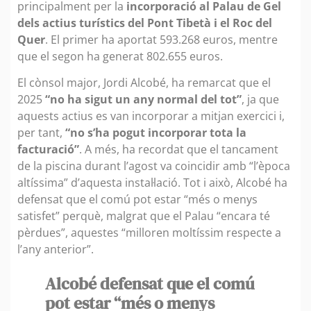
principalment per la
incorporació al Palau de Gel
dels actius turístics del Pont Tibetà i el Roc del
Quer
. El primer ha aportat 593.268 euros, mentre
que el segon ha generat 802.655 euros.
El cònsol major, Jordi Alcobé, ha remarcat que el
2025
“no ha sigut un any normal del tot”
, ja que
aquests actius es van incorporar a mitjan exercici i,
per tant,
“no s’ha pogut incorporar tota la
facturació”
. A més, ha recordat que el tancament
de la piscina durant l’agost va coincidir amb “l’època
altíssima” d’aquesta instal·lació. Tot i això, Alcobé ha
defensat que el comú pot estar “més o menys
satisfet” perquè, malgrat que el Palau “encara té
pèrdues”, aquestes “milloren moltíssim respecte a
l’any anterior”.
Alcobé defensat que el comú
pot estar “més o menys