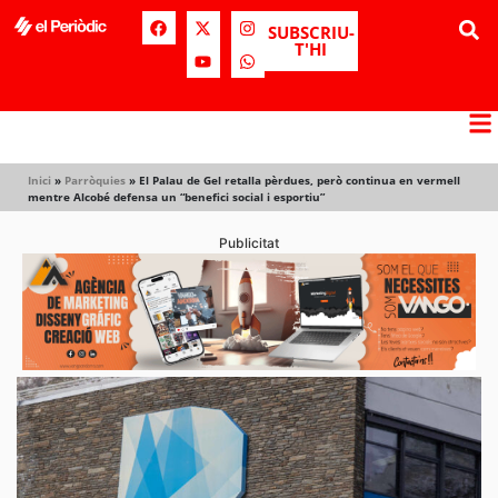
SUBSCRIU-
T'HI
Inici
»
Parròquies
»
El Palau de Gel retalla pèrdues, però continua en vermell
mentre Alcobé defensa un “benefici social i esportiu”
Publicitat