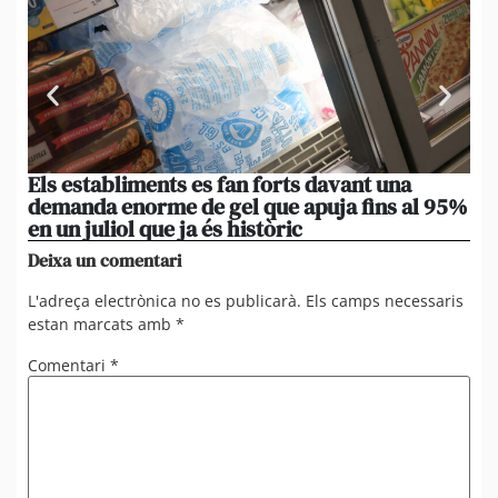
Els establiments es fan forts davant una
[A
demanda enorme de gel que apuja fins al 95%
de
en un juliol que ja és històric
om
Deixa un comentari
L'adreça electrònica no es publicarà.
Els camps necessaris
estan marcats amb
*
Comentari
*