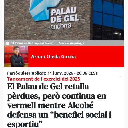
El Palau de Gel, aquest hivern. | Marvin Arquíñigo
Arnau Ojeda Garcia
Parròquies
Publicat:
11 juny, 2026 - 20:06 CEST
Tancament de l'exercici del 2025
El Palau de Gel retalla
pèrdues, però continua en
vermell mentre Alcobé
defensa un “benefici social i
esportiu”