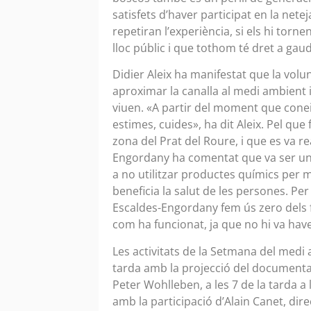
satisfets d’haver participat en la nete
repetiran l’experiència, si els hi tor
lloc públic i que tothom té dret a gau
Didier Aleix ha manifestat que la volun
aproximar la canalla al medi ambient 
viuen. «A partir del moment que conei
estimes, cuides», ha dit Aleix. Pel que f
zona del Prat del Roure, i que es va rea
Engordany ha comentat que va ser un è
a no utilitzar productes químics per m
beneficia la salut de les persones. Pe
Escaldes-Engordany fem ús zero dels fi
com ha funcionat, ja que no hi va hav
Les activitats de la Setmana del med
tarda amb la projecció del documental ‘
Peter Wohlleben, a les 7 de la tarda a
amb la participació d’Alain Canet, dire