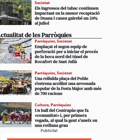
Societat
Els ingressos del tabac continuen
impactant en la menor recaptació
de Duana i cauen gairebé un 24%
al juliol
ctualitat de les Parròquies
Parròquies
,
Societat
Emplaçat el segon equip de
perforació per a iniciar el procés
de la boca nord del túnel de
Rocafort de Sant Julià
Parròquies
,
Societat
Una relluïda plaça del Poble
s’estrena acollint una arrossada
popular de la Festa Major amb més
de 700 racions
Cultura
,
Parròquies
Un ball del Contrapàs que fa
«comunitat» i, per primera
vegada, al qual la gent s’uneix en
una rotllana gran
Publicitat