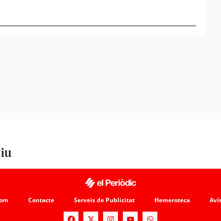
Empla
del tú
tiu
som
Contacte
Serveis de Publicitat
Hemeroteca
Avís