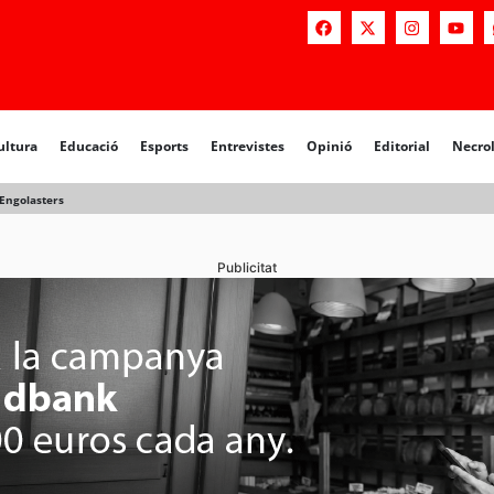
a
Educació
Esports
Entrevistes
Opinió
Editorial
Necrològiq
ultura
Educació
Esports
Entrevistes
Opinió
Editorial
Necro
’Engolasters
Publicitat