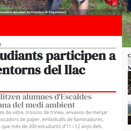
collint deixalles de l\'entorn d\'Engolasters.
T
udiants participen a
C
entorns del llac
N
alitzen alumnes d'Escaldes-
ana del medi ambient
les de vidre, trossos de trineu, envasos de menjar
mocadors de paper, embolcalls de llaminadures,
s que més de 200 estudiants d’11 i 12 anys dels