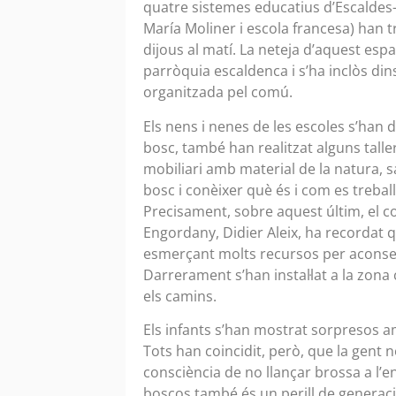
quatre sistemes educatius d’Escaldes
María Moliner i escola francesa) han t
dijous al matí. La neteja d’aquest esp
parròquia escaldenca i s’ha inclòs din
organitzada pel comú.
Els nens i nenes de les escoles s’han d
bosc, també han realitzat alguns talle
mobiliari amb material de la natura, sa
bosc i conèixer què és i com es trebal
Precisament, sobre aquest últim, el c
Engordany, Didier Aleix, ha recordat
esmerçant molts recursos per aconseg
Darrerament s’han instal·lat a la zona
els camins.
Els infants s’han mostrat sorpresos a
Tots han coincidit, però, que la gent 
consciència de no llançar brossa a l’
boscos també és un perill de generació