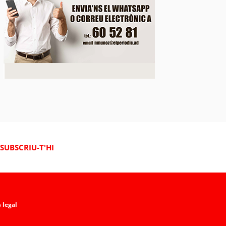
çat el segon equip de perforació per a iniciar el pro
nel de Rocafort de Sant Julià
SUBSCRIU-T'HI
 legal