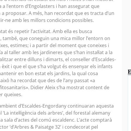
ja a l’entorn d’Engolasters i han assegurat que
nen a proposar. A més, han recordat que es tracta d’un
dir-ne amb les millors condicions possibles.
tat és repetir l’activitat. Amb ella es busca
i, també, que coneguin una mica millor l’entorn on
xes, estimes; i a partir del moment que coneixes i
a al taller amb les jardineres que s’han instal·lat a la
litzar entre dilluns i dimarts, el conseller d’Escaldes-
xit i que el que s’ha volgut és ensenyar els infants
E
antenir en bon estat els jardins, la qual cosa
r això ha recordat que des de l’any passat «a
tosanitaris». Didier Aleix s’ha mostrat content de
er queixes.
i ambient d’Escaldes-Engordany continuaran aquesta
La intel·ligència dels arbres’, del forestal alemany
 la sala d’actes del comú escaldenc. L’acte comptarà
ctor ‘d’Arbres & Paisatge 32’ i condecorat pel