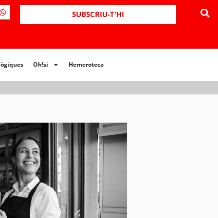
ues
Oh!si
Hemeroteca
SUBSCRIU-T'HI
lògiques
Oh!si
Hemeroteca