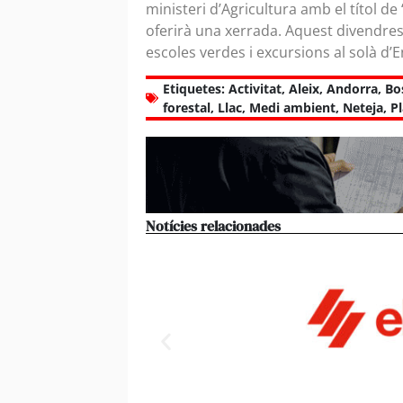
ministeri d’Agricultura amb el títol de 
oferirà una xerrada. Aquest divendres 
escoles verdes i excursions al solà d’
Etiquetes:
Activitat
,
Aleix
,
Andorra
,
Bo
forestal
,
Llac
,
Medi ambient
,
Neteja
,
Pl
Notícies relacionades