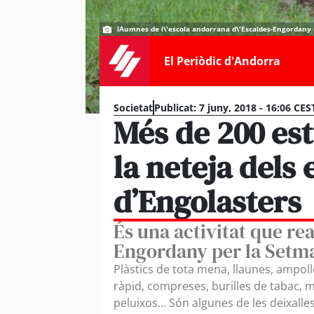
lAumnes de l\'escola andorrana d\'Escaldes-Engordany re
El Periòdic d'Andorra
Societat
Publicat:
7 juny, 2018 - 16:06 CES
Més de 200 est
la neteja dels 
d’Engolasters
És una activitat que re
Engordany per la Setm
Plàstics de tota mena, llaunes, ampol
ràpid, compreses, burilles de tabac, 
peluixos… Són algunes de les deixalle