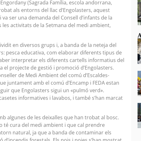
-Engordany (Sagrada Família, escola andorrana,
robat als entorns del llac d’Engolasters, aquest
ai va ser una demanda del Consell d’infants de la
s les activitats de la Setmana del medi ambient,
A
ividit en diversos grups i, a banda de la neteja del
rs: pesca educativa, com elaborar diferents tipus de
ber interpretar els diferents cartells informatius del
la el projecte de gestió i promoció d’Engolasters.
onseller de Medi Ambient del comú d’Escaldes-
 que juntament amb el comú d’Encamp i FEDA estan
uir que Engolasters sigui un «pulmó verd».
 casetes informatives i lavabos, i també s’han marcat
mb algunes de les deixalles que han trobat al bosc.
no té cura del medi ambient i que cal prendre
entorn natural, ja que a banda de contaminar els
 d’incendis forestals. Els nois i noies s’han mostrat