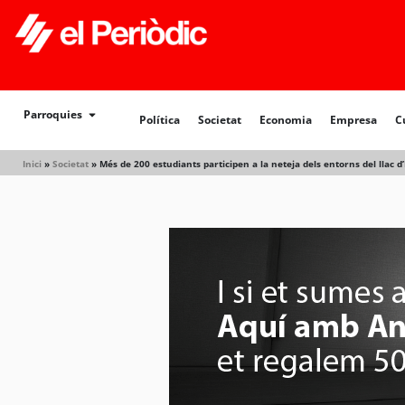
Política
Societat
Economia
Empresa
Cultur
Parroquies
Política
Societat
Economia
Empresa
C
Inici
»
Societat
»
Més de 200 estudiants participen a la neteja dels entorns del llac d