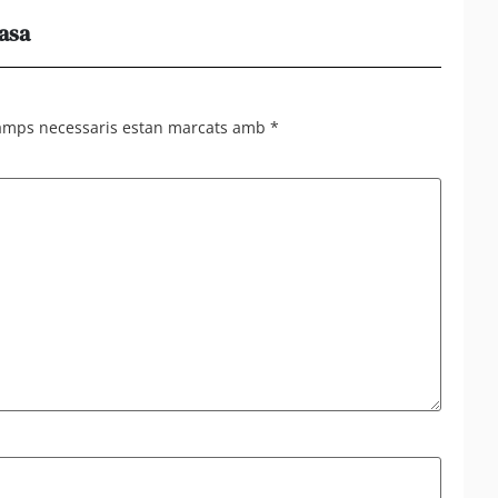
casa
Els e
al 95%
camps necessaris estan marcats amb
*