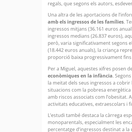
regals, que segons els autors, esdeven
Una altra de les aportacions de l’infor
amb els ingressos de les famílies
. T
ingressos mitjans (36.161 euros anual
ingressos medians (26.837 euros), aq
però, varia significativament segons el
(18.442 euros anuals), la criança repr
proporció baixa progressivament fins a
Per a Miguel, aquestes xifres posen de
econòmiques en la infància
. Segons
la meitat dels seus ingressos a cobrir l
situacions com la pobresa energètica o
amb riscos associats com l’obesitat. A
activitats educatives, extraescolars i f
L’estudi també destaca la càrrega es
monoparentals, especialment les enca
percentatge d’ingressos destinat a la 