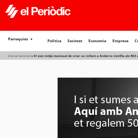
Política
Societat
Economia
Empresa
Cultur
Parroquies
Política
Societat
Economia
Empresa
C
Inici
»
Societat
»
El cost mitjà mensual de criar un infant a Andorra s’enfila als 802