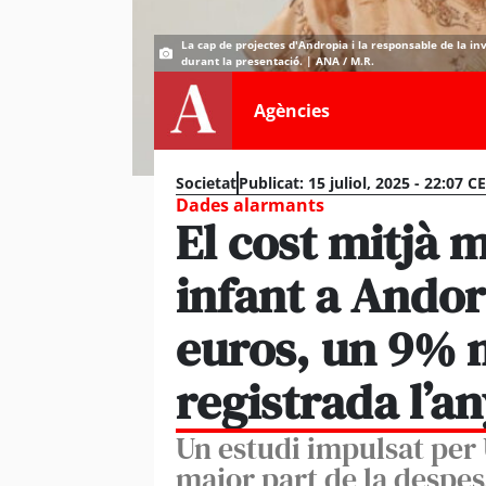
La cap de projectes d'Andropia i la responsable de la inv
durant la presentació. | ANA / M.R.
Agències
Societat
Publicat:
15 juliol, 2025 - 22:07 C
Dades alarmants
El cost mitjà 
infant a Andorr
euros, un 9% m
registrada l’a
Un estudi impulsat per
major part de la despes