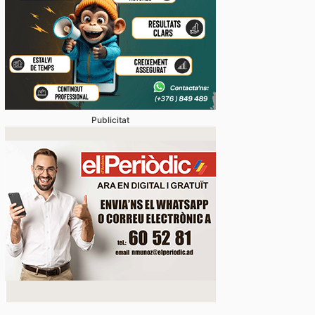
stabliments es fan forts davant una demanda enorme 
 en un juliol que ja és històric
Publicitat