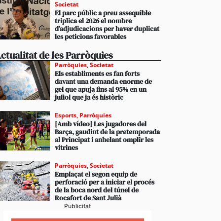
Societat
El parc públic a preu assequible
triplica el 2026 el nombre
d’adjudicacions per haver duplicat
les peticions favorables
ctualitat de les Parròquies
Parròquies
,
Societat
Els establiments es fan forts
davant una demanda enorme de
gel que apuja fins al 95% en un
juliol que ja és històric
Esports
,
Parròquies
[Amb vídeo] Les jugadores del
Barça, gaudint de la pretemporada
al Principat i anhelant omplir les
vitrines
Parròquies
,
Societat
Emplaçat el segon equip de
perforació per a iniciar el procés
de la boca nord del túnel de
Rocafort de Sant Julià
Publicitat