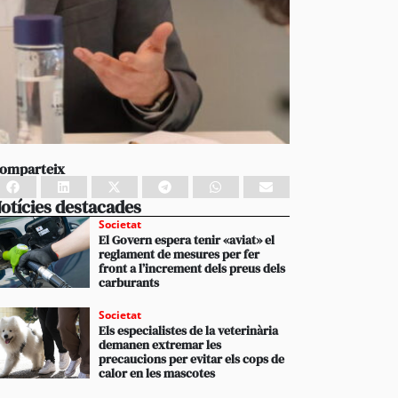
omparteix
otícies destacades
Societat
El Govern espera tenir «aviat» el
reglament de mesures per fer
front a l’increment dels preus dels
carburants
Societat
Els especialistes de la veterinària
demanen extremar les
precaucions per evitar els cops de
calor en les mascotes