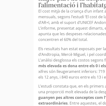
l’alimentació i l’habitat
El cost mitjà de la criança d’un infant
mensuals, segons l’estudi ‘El cost de 
d’AR+I, amb el suport d’UNICEF Andorr
L’informe, presentat aquest dimarts, 
apunta que les despeses relacionades a
concentren el 60% del total.
Els resultats han estat exposats per l
d’Andtropia, Mercè Miguel, i pel coord
L’anàlisi desglossa els costos segons 
més elevada es dona entre els 0 i el
xifres són lleugerament inferiors: 719 e
els 12 anys, i 840 euros entre els 13 i 
L’estudi constata que, en els primers a
una proporció molt elevada de la des
guanyen pes altres conceptes com l’
extraordinàries
. Entre aquestes, el 