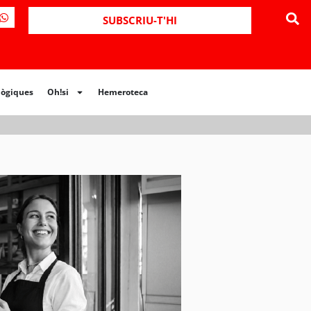
ues
Oh!si
Hemeroteca
SUBSCRIU-T'HI
lògiques
Oh!si
Hemeroteca