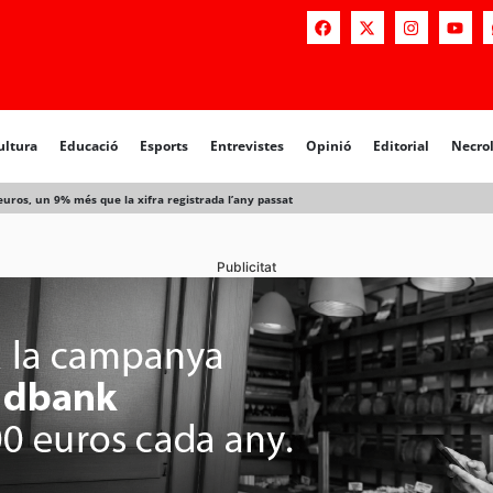
a
Educació
Esports
Entrevistes
Opinió
Editorial
Necrològiq
ultura
Educació
Esports
Entrevistes
Opinió
Editorial
Necro
 euros, un 9% més que la xifra registrada l’any passat
Publicitat