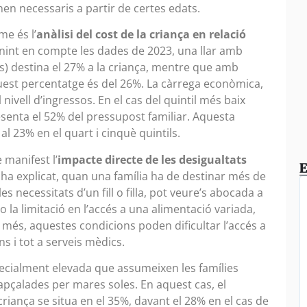
en necessaris a partir de certes edats.
me és l’
anàlisi del cost de la criança en relació
enint en compte les dades de 2023, una llar amb
s) destina el 27% a la criança, mentre que amb
uest percentatge és del 26%. La càrrega econòmica,
 nivell d’ingressos. En el cas del quintil més baix
esenta el 52% del pressupost familiar. Aquesta
l 23% en el quart i cinquè quintils.
 manifest l’
impacte directe de les desigualtats
E
 ha explicat, quan una família ha de destinar més de
es necessitats d’un fill o filla, pot veure’s abocada a
 la limitació en l’accés a una alimentació variada,
 més, aquestes condicions poden dificultar l’accés a
ins i tot a serveis mèdics.
pecialment elevada que assumeixen les famílies
pçalades per mares soles. En aquest cas, el
criança se situa en el 35%, davant el 28% en el cas de