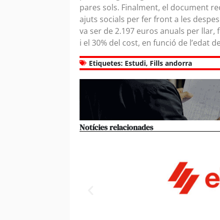
pares sols. Finalment, el document rec
ajuts socials per fer front a les despe
va ser de 2.197 euros anuals per llar,
i el 30% del cost, en funció de l’edat del
Etiquetes:
Estudi
,
Fills andorra
Notícies relacionades