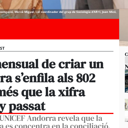
estigació, Mercè Miguel, i el coordinador del grup de Sociologia d’AR+I, Joan Micó,
EST
C
mensual de criar un
N
a s’enfila als 802
és que la xifra
ny passat
 UNICEF Andorra revela que la
a es concentra en la conciliació,