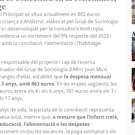
ge
 al Principat se situa actualment en 802 euros
la criança a Andorra’, elaborat pel Grup de Sociologia
a i desenvolupat per la consultora Andtropia.
A
evidencia un increment del 9% respecte del 2023 i
mb la conciliació, l’alimentació i l’habitatge
a responsable del projecte i cap de recerca
inador del Grup de Sociologia d’AR+I, Joan Micó.
franges d’edat, establint que
la despesa mensual
s 3 anys, amb 863 euros
. En les etapes següents, les
uros entre els 4 i els 6 anys, 781 euros entre els 7 i
els 17 anys.
nys de vida, la partida de la conciliació representa
pesa total, mentre que,
a mesura que l’infant creix,
educació, l’alimentació o les despeses
document inclou les vacances, la paga setmanal o els