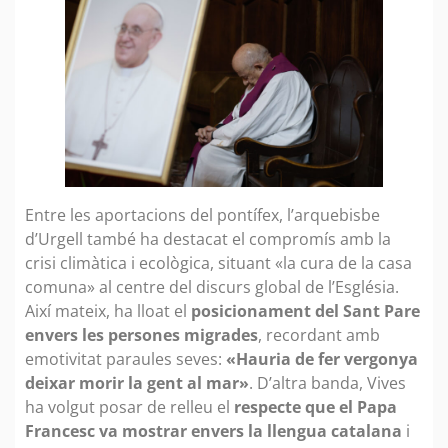
Entre les aportacions del pontífex, l’arquebisbe
d’Urgell també ha destacat el compromís amb la
crisi climàtica i ecològica, situant «la cura de la casa
comuna» al centre del discurs global de l’Església.
Així mateix, ha lloat el
posicionament del Sant Pare
envers les persones migrades
, recordant amb
emotivitat paraules seves:
«Hauria de fer vergonya
deixar morir la gent al mar»
. D’altra banda, Vives
ha volgut posar de relleu el
respecte que el Papa
Francesc va mostrar envers la llengua catalana
i