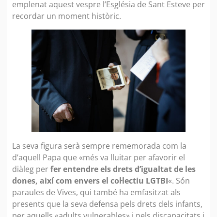
emplenat aquest vespre l’Església de Sant Esteve per
recordar un moment històric.
La seva figura serà sempre rememorada com la
d’aquell Papa que «més va lluitar per afavorir el
diàleg per
fer entendre els drets d’igualtat de les
dones, així com envers el col·lectiu LGTBI
«. Són
paraules de Vives, qui també ha emfasitzat als
presents que la seva defensa pels drets dels infants,
per aquells «adults vulnerables» i pels discapacitats i