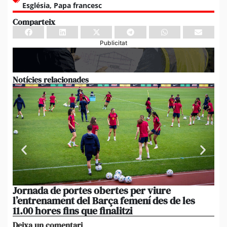
Església
,
Papa francesc
Comparteix
Publicitat
Notícies relacionades
Jornada de portes obertes per viure
La
l’entrenament del Barça femení des de les
tu
11.00 hores fins que finalitzi
que
Deixa un comentari