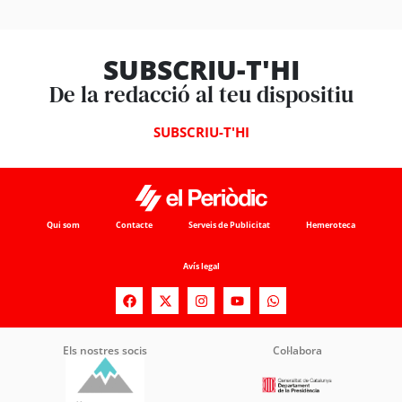
SUBSCRIU-T'HI
De la redacció al teu dispositiu
SUBSCRIU-T'HI
Qui som
Contacte
Serveis de Publicitat
Hemeroteca
Avís legal
Els nostres socis
Col·labora