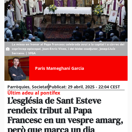
La missa en honor al Papa Francesc celebrada avui a la capital i a càrrec del
copríncep episcopal, Joan-Enric Vives, i del bisbe coadjutor, Josep-Lluís
Serrano. | SFGA
Paris Mameghani Garcia
Parròquies
,
Societat
Publicat:
29 abril, 2025 - 22:04 CEST
Últim adeu al pontífex
L’església de Sant Esteve
rendeix tribut al Papa
Francesc en un vespre amarg,
però que marca un dia