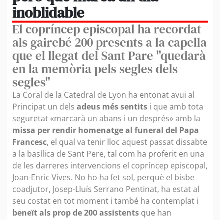
inoblidable
El copríncep episcopal ha recordat
als gairebé 200 presents a la capella
que el llegat del Sant Pare "quedarà
en la memòria pels segles dels
segles"
La Coral de la Catedral de Lyon ha entonat avui al
Principat un dels
adeus més sentits
i que amb tota
seguretat «marcarà un abans i un després» amb la
missa per rendir homenatge al funeral del Papa
Francesc
, el qual va tenir lloc aquest passat dissabte
a la basílica de Sant Pere, tal com ha proferit en una
de les darreres intervencions el copríncep episcopal,
Joan-Enric Vives. No ho ha fet sol, perquè el bisbe
coadjutor, Josep-Lluís Serrano Pentinat, ha estat al
seu costat en tot moment i també ha contemplat i
beneït als prop de 200 assistents
que han