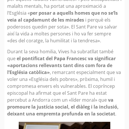
malalts mentals, ha portat una aproximació a
l’Església «
per posar a aquells homes que no se’ls
veia al capdamunt de les mirades
i perquè els
poderosos quedin per sota». El Sant Pare va salvar
així la vida a moltes persones i ho va fer sempre
«des del coratge, la humilitat i la tendresa».
Durant la seva homilia, Vives ha subratllat també
que
el pontificat del Papa Francesc va significar
«aportacions rellevants tant dins com fora de
l’Església catòlica»
, remarcant especialment que va
voler una «Església dels pobres», pròxima, humil i
compromesa envers els vulnerables. El copríncep
episcopal ha afirmat que el Sant Pare ha estat
percebut a Andorra com un «líder moral» que
va
promoure la justícia social, el diàleg i la inclusió,
deixant una empremta profunda en la societat
.