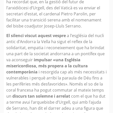
ha recordat que, en la gestió del futur de
l’arxidiòcesi d’Urgell, des del Vaticà es va enviar el
secretari d’estat, el cardenal Pietro Parolin, per
facilitar una transició serena amb el nomenament
del bisbe coadjutor Josep-Lluís Serrano.
El silenci viscut aquest vespre
a l’església del nucli
antic d’Andorra la Vella ha sigut el reflex de la
solidaritat, empatia i reconeixement que ha brindat
una part de la societat andorrana a un pontífex que
va aconseguir
impulsar «una Església
misericordiosa, més propera a la cultura
contemporània
i resorgida cap als més necessitats i
vulnerables i perquè arribi la paraula de Déu fins a
les perifèries més desfavorides». Només el so de la
coral francesa ha pogut commutar al mateix temps
un
discurs tan solemne i arrelat
com el que ha dut
a terme avui l’arquebisbe d’Urgell, qui amb l’ajuda
de Serrano, han dit el darrer adeu a una figura que