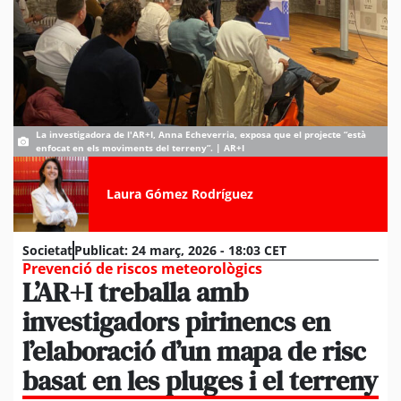
La investigadora de l'AR+I, Anna Echeverria, exposa que el projecte “està
enfocat en els moviments del terreny”. | AR+I
Laura Gómez Rodríguez
Societat
Publicat:
24 març, 2026 - 18:03 CET
Prevenció de riscos meteorològics
L’AR+I treballa amb
investigadors pirinencs en
l’elaboració d’un mapa de risc
basat en les pluges i el terreny