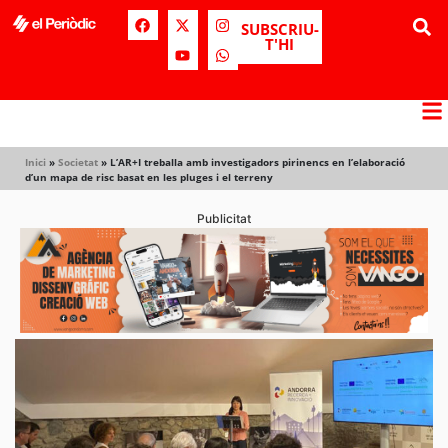
SUBSCRIU-
T'HI
Inici
»
Societat
»
L’AR+I treballa amb investigadors pirinencs en l’elaboració
d’un mapa de risc basat en les pluges i el terreny
Publicitat