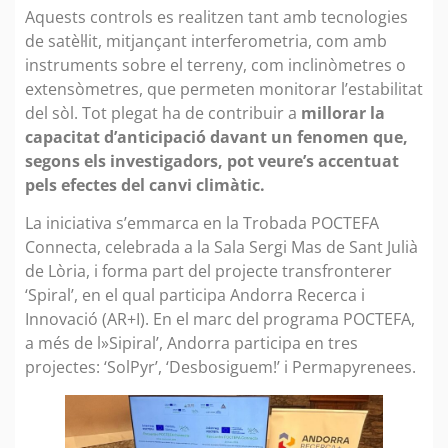
Aquests controls es realitzen tant amb tecnologies
de satèl·lit, mitjançant interferometria, com amb
instruments sobre el terreny, com inclinòmetres o
extensòmetres, que permeten monitorar l’estabilitat
del sòl. Tot plegat ha de contribuir a
millorar la
capacitat d’anticipació davant un fenomen que,
segons els investigadors, pot veure’s accentuat
pels efectes del canvi climàtic.
La iniciativa s’emmarca en la Trobada POCTEFA
Connecta, celebrada a la Sala Sergi Mas de Sant Julià
de Lòria, i forma part del projecte transfronterer
‘Spiral’, en el qual participa Andorra Recerca i
Innovació (AR+I). En el marc del programa POCTEFA,
a més de l»Sipiral’, Andorra participa en tres
projectes: ‘SolPyr’, ‘Desbosiguem!’ i Permapyrenees.