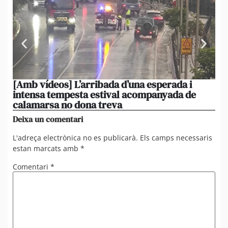
[Amb vídeos] L’arribada d’una esperada i
El 
intensa tempesta estival acompanyada de
20
calamarsa no dona treva
du
Deixa un comentari
L'adreça electrònica no es publicarà.
Els camps necessaris
estan marcats amb
*
Comentari
*