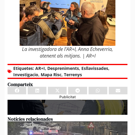
La investigadora de l’AR+I, Anna Echeverria,
atenent als mitjans. | AR+I
Etiquetes:
AR+I
,
Despreniments
,
Esllavissades
,
Investigacio
,
Mapa Risc
,
Terrenys
Comparteix
Publicitat
Notícies relacionades