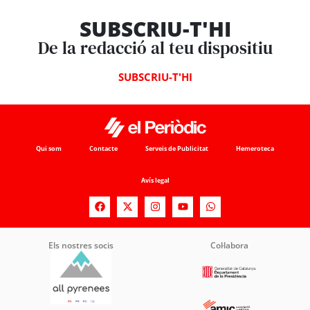
SUBSCRIU-T'HI
De la redacció al teu dispositiu
SUBSCRIU-T'HI
Qui som
Contacte
Serveis de Publicitat
Hemeroteca
Avís legal
Els nostres socis
Col·labora