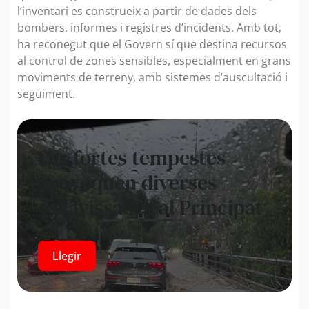
l’inventari es construeix a partir de dades dels
bombers, informes i registres d’incidents. Amb tot,
ha reconegut que el Govern sí que destina recursos
al control de zones sensibles, especialment en grans
moviments de terreny, amb sistemes d’auscultació i
seguiment.
Les fortes tempestes
provoquen diverses
esllavissades al Principat
Llegir