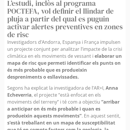
L’estudi, inclòs al programa
POCTEFA, vol definir el llindar de
pluja a partir del qual es puguin
activar alertes preventives en zones
de risc
Investigadors d’Andorra, Espanya i França impulsen
un projecte conjunt per analitzar l’impacte de la crisi
climàtica en els moviments de vessant i
elaborar un
mapa de risc que permeti identificar els punts on
és més probable que es produeixin
despreniments o esllavissades.
Segons ha explicat la investigadora de l’AR+I,
Anna
Echeverria
, el projecte “està enfocat en els
moviments del terreny” i té com a objectiu
“arribar
a anticipar on és més probable i quan es
produeixin aquests moviments”
. En aquest sentit,
s’està treballant en un mapa de susceptibilitat
que té en compte factors com la geologia, la