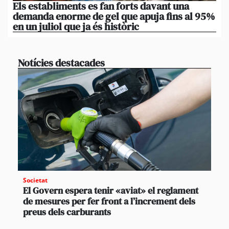
Els establiments es fan forts davant una
La
demanda enorme de gel que apuja fins al 95%
po
en un juliol que ja és històric
xi
Notícies destacades
Societat
El Govern espera tenir «aviat» el reglament
de mesures per fer front a l’increment dels
preus dels carburants