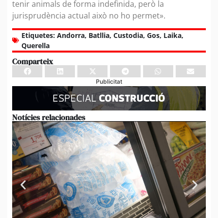
tenir animals de forma indefinida, però la
jurisprudència actual això no ho permet».
Etiquetes:
Andorra
,
Batllia
,
Custodia
,
Gos
,
Laika
,
Querella
Comparteix
Publicitat
Notícies relacionades