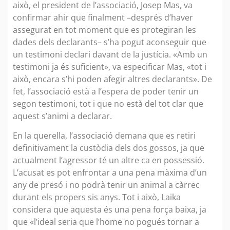
això, el president de l’associació, Josep Mas, va
confirmar ahir que finalment –després d’haver
assegurat en tot moment que es protegiran les
dades dels declarants– s’ha pogut aconseguir que
un testimoni declari davant de la justícia. «Amb un
testimoni ja és suficient», va especificar Mas, «tot i
això, encara s’hi poden afegir altres declarants». De
fet, l’associació està a l’espera de poder tenir un
segon testimoni, tot i que no està del tot clar que
aquest s’animi a declarar.
En la querella, l’associació demana que es retiri
definitivament la custòdia dels dos gossos, ja que
actualment l’agressor té un altre ca en possessió.
L’acusat es pot enfrontar a una pena màxima d’un
any de presó i no podrà tenir un animal a càrrec
durant els propers sis anys. Tot i això, Laika
considera que aquesta és una pena força baixa, ja
que «l’ideal seria que l’home no pogués tornar a