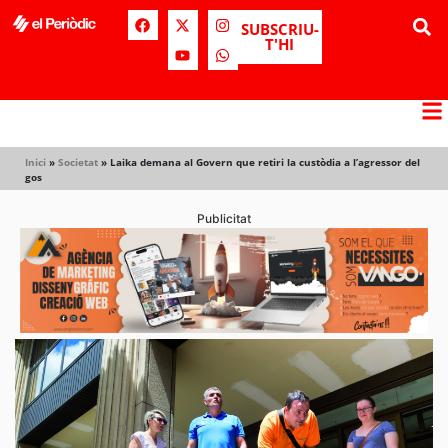
SUBSCRIU-
T'HI
Inici
»
Societat
»
Laika demana al Govern que retiri la custòdia a l’agressor del
gos
Publicitat