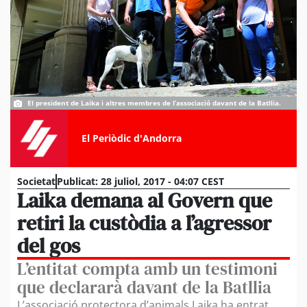
El president de Laika i altres membres de l’associació davant de la Batllia.
El Periòdic d'Andorra
Societat
Publicat:
28 juliol, 2017 - 04:07 CEST
Laika demana al Govern que
retiri la custòdia a l’agressor
del gos
L’entitat compta amb un testimoni
que declararà davant de la Batllia
L’associació protectora d’animals Laika ha entrat