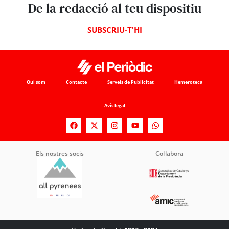
De la redacció al teu dispositiu
SUBSCRIU-T'HI
Qui som
Contacte
Serveis de Publicitat
Hemeroteca
Avís legal
Els nostres socis
Col·labora