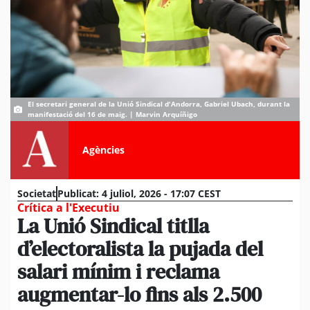
El secretari general de la Unió Sindical d'Andorra, Gabriel Ubach, durant la
manifestació del 16 de maig. | Marvin Arquíñigo
Agències
Societat
Publicat:
4 juliol, 2026 - 17:07 CEST
Crítica a l'Executiu
La Unió Sindical titlla
d’electoralista la pujada del
salari mínim i reclama
augmentar-lo fins als 2.500