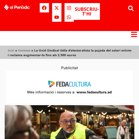
SUBSCRIU-
T'HI
Inici
»
Societat
»
La Unió Sindical titlla d’electoralista la pujada del salari mínim
i reclama augmentar-lo fins als 2.500 euros
Publicitat