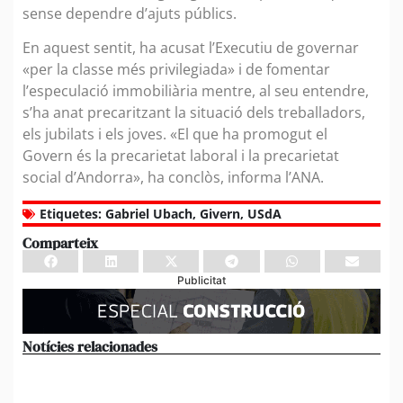
sense dependre d’ajuts públics.
En aquest sentit, ha acusat l’Executiu de governar
«per la classe més privilegiada» i de fomentar
l’especulació immobiliària mentre, al seu entendre,
s’ha anat precaritzant la situació dels treballadors,
els jubilats i els joves. «El que ha promogut el
Govern és la precarietat laboral i la precarietat
social d’Andorra», ha conclòs, informa l’ANA.
Etiquetes:
Gabriel Ubach
,
Givern
,
USdA
Comparteix
Publicitat
Notícies relacionades