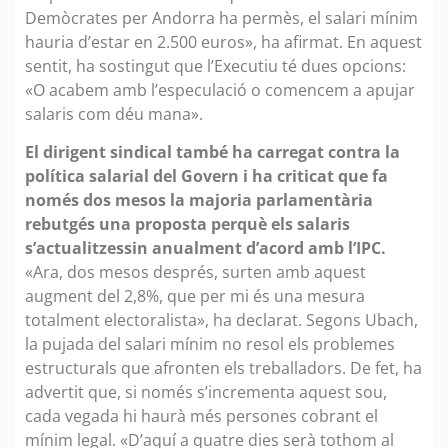
Demòcrates per Andorra ha permès, el salari mínim
hauria d’estar en 2.500 euros», ha afirmat. En aquest
sentit, ha sostingut que l’Executiu té dues opcions:
«O acabem amb l’especulació o comencem a apujar
salaris com déu mana».
El dirigent sindical també ha carregat contra la
política salarial del Govern i ha criticat que fa
només dos mesos la majoria parlamentària
rebutgés una proposta perquè els salaris
s’actualitzessin anualment d’acord amb l’IPC.
«Ara, dos mesos després, surten amb aquest
augment del 2,8%, que per mi és una mesura
totalment electoralista», ha declarat. Segons Ubach,
la pujada del salari mínim no resol els problemes
estructurals que afronten els treballadors. De fet, ha
advertit que, si només s’incrementa aquest sou,
cada vegada hi haurà més persones cobrant el
mínim legal. «D’aquí a quatre dies serà tothom al