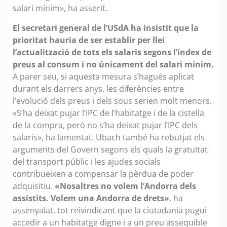
salari mínim», ha asserit.
El secretari general de l’USdA ha insistit que la
prioritat hauria de ser establir per llei
l’actualització de tots els salaris segons l’índex de
preus al consum i no únicament del salari mínim.
A parer seu, si aquesta mesura s’hagués aplicat
durant els darrers anys, les diferències entre
l’evolució dels preus i dels sous serien molt menors.
«S’ha deixat pujar l’IPC de l’habitatge i de la cistella
de la compra, però no s’ha deixat pujar l’IPC dels
salaris», ha lamentat. Ubach també ha rebutjat els
arguments del Govern segons els quals la gratuïtat
del transport públic i les ajudes socials
contribueixen a compensar la pèrdua de poder
adquisitiu.
«Nosaltres no volem l’Andorra dels
assistits. Volem una Andorra de drets»
, ha
assenyalat, tot reivindicant que la ciutadania pugui
accedir a un habitatge digne i a un preu assequible