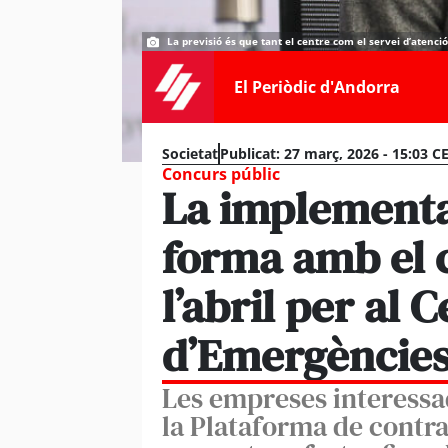
La previsió és que tant el centre com el servei d’atenc
El Periòdic d'Andorra
Societat
Publicat:
27 març, 2026 - 15:03 C
Concurs públic
La implementa
forma amb el 
l’abril per al 
d’Emergèncie
Les empreses interessa
la Plataforma de contra