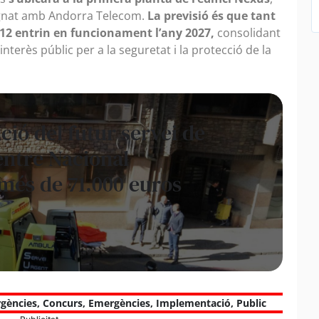
signat amb Andorra Telecom.
La previsió és que tant
 112 entrin en funcionament l’any 2027,
consolidant
nterès públic per a la seguretat i la protecció de la
ció del futur servei de
Centre Nacional
més de 71.000 euros
rgències
,
Concurs
,
Emergències
,
Implementació
,
Public