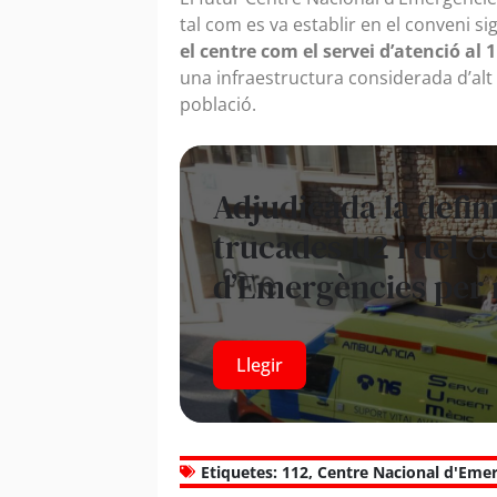
tal com es va establir en el conveni 
el centre com el servei d’atenció al
una infraestructura considerada d’alt i
població.
Adjudicada la defini
trucades 112 i del 
d’Emergències per 
Llegir
Etiquetes:
112
,
Centre Nacional d'Eme