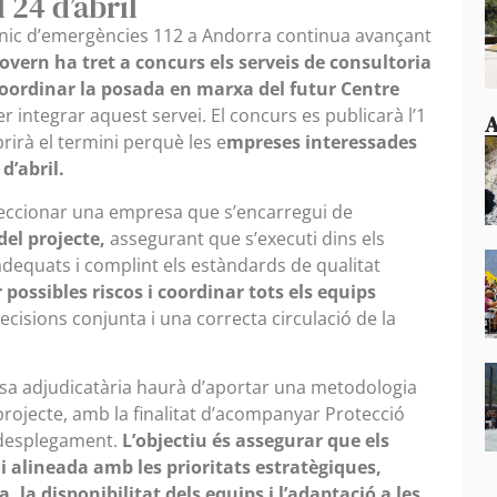
 24 d’abril
únic d’emergències 112 a Andorra continua avançant
overn ha tret a concurs els serveis de consultoria
i coordinar la posada en marxa del futur Centre
er integrar aquest servei. El concurs es publicarà l’1
A
brirà el termini perquè les e
mpreses interessades
d’abril.
eleccionar una empresa que s’encarregui de
el projecte,
assegurant que s’executi dins els
adequats i complint els estàndards de qualitat
 possibles riscos i coordinar tots els equips
cisions conjunta i una correcta circulació de la
esa adjudicatària haurà d’aportar una metodologia
projecte, amb la finalitat d’acompanyar Protecció
l desplegament.
L’objectiu és assegurar que els
i alineada amb les prioritats estratègiques,
, la disponibilitat dels equips i l’adaptació a les