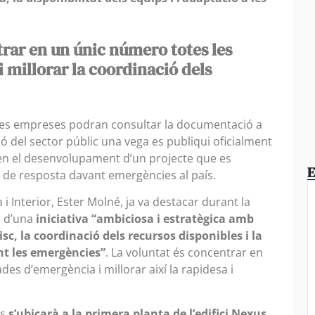
rar en un únic número totes les
 millorar la coordinació dels
i les empreses podran consultar la documentació a
ó del sector públic una vega es publiqui oficialment
en el desenvolupament d’un projecte que es
E
a de resposta davant emergències al país.
a i Interior, Ester Molné, ja va destacar durant la
a d’una
iniciativa “ambiciosa i estratègica amb
risc, la coordinació dels recursos disponibles i la
nt les emergències”
. La voluntat és concentrar en
des d’emergència i millorar així la rapidesa i
es
s’ubicarà a la primera planta de l’edifici Nexus
,