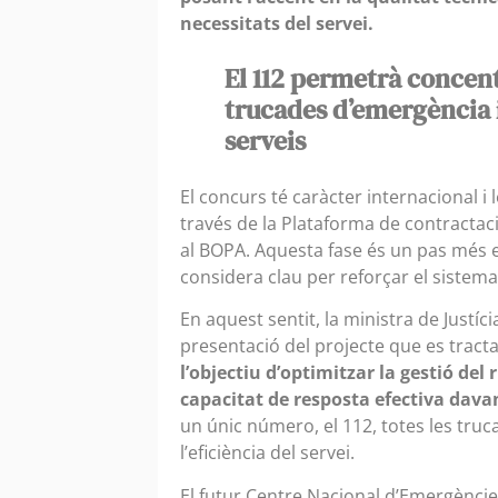
necessitats del servei.
El 112 permetrà concent
trucades d’emergència i
serveis
El concurs té caràcter internacional 
través de la Plataforma de contractaci
al BOPA. Aquesta fase és un pas més 
considera clau per reforçar el sistem
En aquest sentit, la ministra de Justíci
presentació del projecte que es tract
l’objectiu d’optimitzar la gestió del 
capacitat de resposta efectiva dava
un únic número, el 112, totes les truca
l’eficiència del servei.
El futur Centre Nacional d’Emergènci