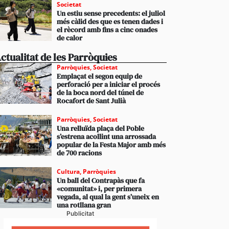
Societat
Un estiu sense precedents: el juliol
més càlid des que es tenen dades i
el rècord amb fins a cinc onades
de calor
ctualitat de les Parròquies
Parròquies
,
Societat
Emplaçat el segon equip de
perforació per a iniciar el procés
de la boca nord del túnel de
Rocafort de Sant Julià
Parròquies
,
Societat
Una relluïda plaça del Poble
s’estrena acollint una arrossada
popular de la Festa Major amb més
de 700 racions
Cultura
,
Parròquies
Un ball del Contrapàs que fa
«comunitat» i, per primera
vegada, al qual la gent s’uneix en
una rotllana gran
Publicitat