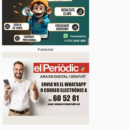
Publicitat
vídeos] L’arribada d’una esperada i intensa tempesta
anyada de calamarsa no dona treva