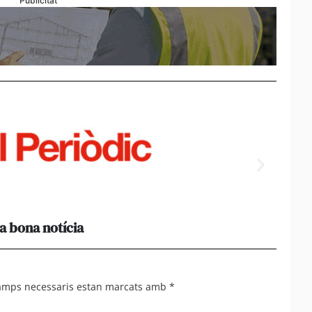
Publicitat
a bona notícia
[Amb 
acomp
camps necessaris estan marcats amb
*