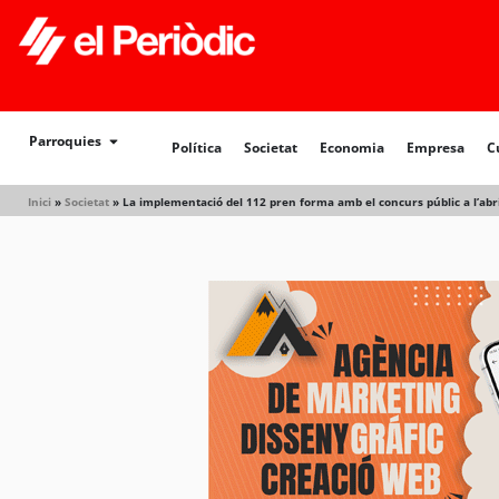
Política
Societat
Economia
Empresa
Cultur
Parroquies
Política
Societat
Economia
Empresa
C
Inici
»
Societat
»
La implementació del 112 pren forma amb el concurs públic a l’abr