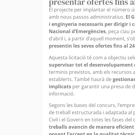
presentar ofertes fins al
El projecte per implantar el número 
amb nous passos administratius.
El G
i enginyeria necessaris per dirigir 
Nacional d’Emergències
, peça clau p
d’abril i, a partir d’aquell moment, s’o
presentin les seves ofertes fins al 24 
Aquesta licitació té com a objectiu s
supervisar tot el desenvolupament d
terminis previstos, amb els recursos 
establerts. També haurà de
gestionar
implicats
per garantir una presa de de
informació.
Segons les bases del concurs, l’empr
de treball estructurada i adaptada al 
Civil i el Govern en totes les fases de
treballs avancin de manera eficient 
posant l’accent en la qualitat tècnica