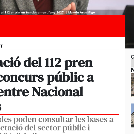
ió al 112 entrin en funcionament l’any 2027. | Marvin Arquíñigo
ET
ció del 112 pren
C
N
concurs públic a
Centre Nacional
s
des poden consultar les bases a
ctació del sector públic i