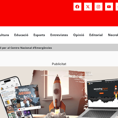
a
Educació
Esports
Entrevistes
Opinió
Editorial
Necrològiq
ultura
Educació
Esports
Entrevistes
Opinió
Editorial
Necro
il per al Centre Nacional d’Emergències
Publicitat