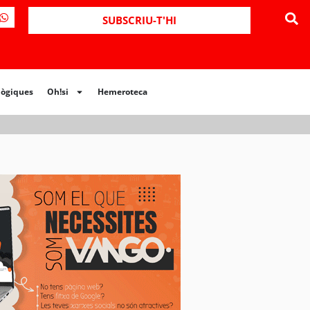
ues
Oh!si
Hemeroteca
SUBSCRIU-T'HI
lògiques
Oh!si
Hemeroteca