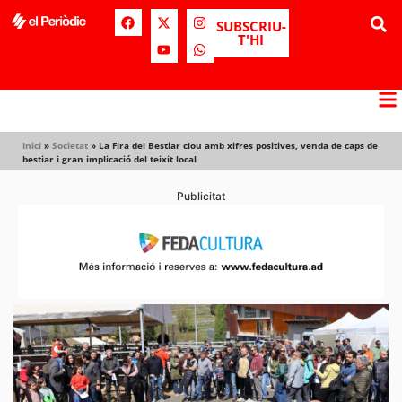
SUBSCRIU-
T'HI
Inici
»
Societat
»
La Fira del Bestiar clou amb xifres positives, venda de caps de
bestiar i gran implicació del teixit local
Publicitat