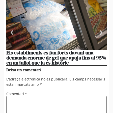
Els establiments es fan forts davant una
La
demanda enorme de gel que apuja fins al 95%
po
en un juliol que ja és històric
xi
Deixa un comentari
L'adreça electrònica no es publicarà.
Els camps necessaris
estan marcats amb
*
Comentari
*