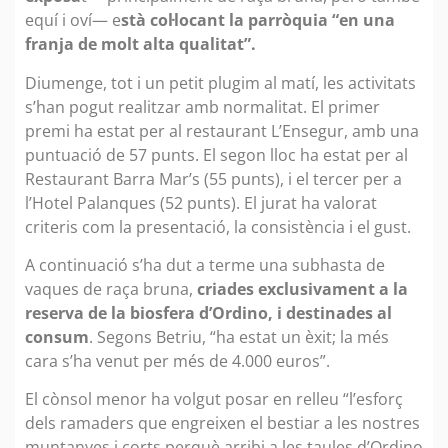
equí i oví— e
stà col·locant la parròquia “en una
franja de molt alta qualitat”.
Diumenge, tot i un petit plugim al matí, les activitats
s’han pogut realitzar amb normalitat. El primer
premi ha estat per al restaurant L’Ensegur, amb una
puntuació de 57 punts. El segon lloc ha estat per al
Restaurant Barra Mar’s (55 punts), i el tercer per a
l’Hotel Palanques (52 punts). El jurat ha valorat
criteris com la presentació, la consistència i el gust.
A continuació s’ha dut a terme una subhasta de
vaques de raça bruna,
criades exclusivament a la
reserva de la biosfera d’Ordino, i destinades al
consum
. Segons Betriu, “ha estat un èxit; la més
cara s’ha venut per més de 4.000 euros”.
El cònsol menor ha volgut posar en relleu “l’esforç
dels ramaders que engreixen el bestiar a les nostres
muntanyes i corts perquè arribi a les taules d’Ordino