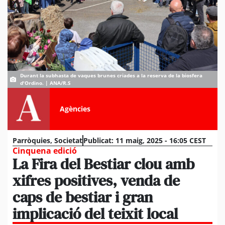
Durant la subhasta de vaques brunes criades a la reserva de la biosfera
d'Ordino. | ANA/R.S
Agències
Parròquies
,
Societat
Publicat:
11 maig, 2025 - 16:05 CEST
Cinquena edició
La Fira del Bestiar clou amb
xifres positives, venda de
caps de bestiar i gran
implicació del teixit local