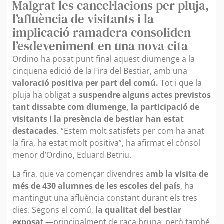
Malgrat les cancel·lacions per pluja,
l’afluència de visitants i la
implicació ramadera consoliden
l’esdeveniment en una nova cita
Ordino ha posat punt final aquest diumenge a la
cinquena edició de la Fira del Bestiar, amb una
valoració positiva per part del comú.
Tot i que la
pluja ha obligat a
suspendre alguns actes previstos
tant dissabte com diumenge, la participació de
visitants i la presència de bestiar han estat
destacades
. “Estem molt satisfets per com ha anat
la fira, ha estat molt positiva”, ha afirmat el cònsol
menor d’Ordino, Eduard Betriu.
La fira, que va començar divendres a
mb la visita de
més de 430 alumnes de les escoles del país
, ha
mantingut una afluència constant durant els tres
dies. Segons el comú,
la qualitat del bestiar
exposa
t —principalment de raça bruna, però també